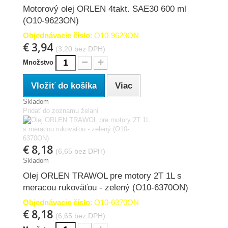
Motorový olej ORLEN 4takt. SAE30 600 ml
(O10-9623ON)
Objednávacie číslo
: O10-9623ON
€ 3,94
(3,20 bez DPH)
Množstvo
Vložiť do košíka
Viac
Skladom
Pridať do zoznamu želaní
€ 8,18
(6,65 bez DPH)
Skladom
Olej ORLEN TRAWOL pre motory 2T 1L s
meracou rukoväťou - zelený (O10-6370ON)
Objednávacie číslo
: O10-6370ON
€ 8,18
(6,65 bez DPH)