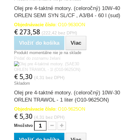
Olej pre 4-taktné motory. (celoročný) 10W-40
ORLEN SEMI SYN SL/CF , A3/B4 - 60 l (sud)
Objednávacie číslo
: O10-9630ON
€ 273,58
(222,42 bez DPH)
Vložiť do košíka
Viac
Produkt momentálne nie je na sklade
Pridať do zoznamu želaní
€ 5,30
(4,31 bez DPH)
Skladom
Olej pre 4-taktné motory. (celoročný) 10W-30
ORLEN TRAWOL - 1 liter (O10-9625ON)
Objednávacie číslo
: O10-9625ON
€ 5,30
(4,31 bez DPH)
Množstvo
Vložiť do košíka
Viac