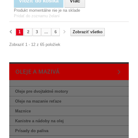
Vložiť do košíka
Viac
Produkt momentálne nie je na sklade
Pridať do zoznamu želaní
1
2
3
...
6
Zobraziť všetko
Zobraziť 1 - 12 z 65 položiek
OLEJE A MAZIVÁ
Oleje pre dvojtaktné motory
Oleje na mazanie reťaze
Maznice
Kanistre a nádoby na olej
Prísady do paliva