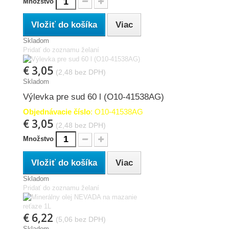
Množstvo
Vložiť do košíka
Viac
Skladom
Pridať do zoznamu želaní
€ 3,05
(2,48 bez DPH)
Skladom
Výlevka pre sud 60 l (O10-41538AG)
Objednávacie číslo
: O10-41538AG
€ 3,05
(2,48 bez DPH)
Množstvo
Vložiť do košíka
Viac
Skladom
Pridať do zoznamu želaní
€ 6,22
(5,06 bez DPH)
Skladom