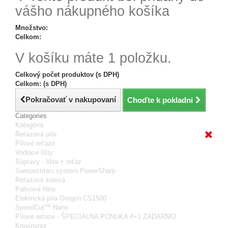
vášho nákupného košíka
Množstvo:
Celkom:
V košíku máte 1 položku.
Celkový počet produktov (s DPH)
Celkom: (s DPH)
Pokračovať v nakupovaní
Choďte k pokladni
Categories
Kategória
Reťazová píla
Pílové reťaze
Vodiace lišty
Súpravy - lišta + reťaz
Samoostriaci systém PowerSharp
Reťazové kolesá
Palivové filtre
Elektrická píla Oregon CS1500
SpeedCut™ Nano
Pílové reťaze - ŠPECIÁLNA PONUKA 4+1 ZADARMO
Krovinorez