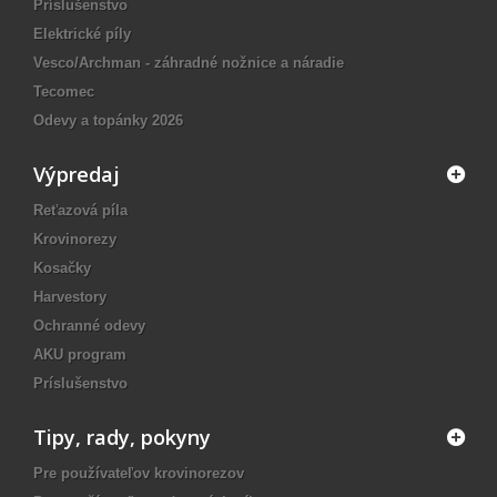
Príslušenstvo
Elektrické píly
Vesco/Archman - záhradné nožnice a náradie
Tecomec
Odevy a topánky 2026
Výpredaj
Reťazová píla
Krovinorezy
Kosačky
Harvestory
Ochranné odevy
AKU program
Príslušenstvo
Tipy, rady, pokyny
Pre používateľov krovinorezov