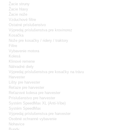
Žacie struny
Žacie hlavy
Žacie nože
Vzduchové filtre
Ostatné príslušenstvo
Výpredaj príslušenstva pre krovinorez
Kosačka
Nože pre kosačky / ridery / traktory
Filtre
Vybavenie motora
Kolesá
Klinové remene
Náhradné diely
Výpredaj príslušenstva pre kosačky na trávu
Harvester
Lišty pre harvester
Reťaze pre harvester
Reťazové kolesa pre harvester
Príslušenstvo pre harvester
Systém SpeedMax XL (Anti-Vibe)
Systém SpeedMax
Výpredaj príslušenstva pre harvester
Osobné ochranné vybavenie
Nohavice
Bundy