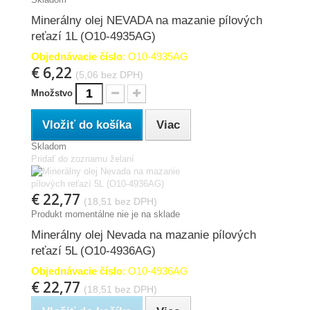
Minerálny olej NEVADA na mazanie pílových
reťazí 1L (O10-4935AG)
Objednávacie číslo
: O10-4935AG
€ 6,22
(5,06 bez DPH)
Množstvo
Vložiť do košíka
Viac
Skladom
Pridať do zoznamu želaní
€ 22,77
(18,51 bez DPH)
Produkt momentálne nie je na sklade
Minerálny olej Nevada na mazanie pílových
reťazí 5L (O10-4936AG)
Objednávacie číslo
: O10-4936AG
€ 22,77
(18,51 bez DPH)