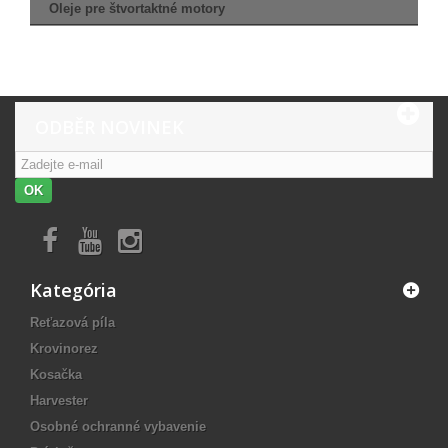
Oleje pre štvortaktné motory
ODBĚR NOVINEK
OK
Kategória
Reťazová píla
Krovinorez
Kosačka
Harvester
Osobné ochranné vybavenie