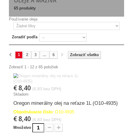
OLEJE A MAZIVÁ
65 produkty
Používanie oleja
Zoradiť podľa
1
2
3
...
6
Zobraziť všetko
Zobraziť 1 - 12 z 65 položiek
€ 8,40
(6,83 bez DPH)
Skladom
Oregon minerálny olej na reťaze 1L (O10-4935)
Objednávacie číslo
: O10-4935
€ 8,40
(6,83 bez DPH)
Množstvo