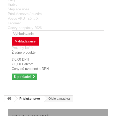
Hrable
Štepiace nože
Príslušenstvo / puzdrá
Vesco AKU - séria X
Tecomec
Odevy a topánky 2026
Vyhľadávanie
Prázdny košík
Žiadne produkty
€ 0,00
DPH
€ 0,00
Celkom
Ceny sú uvedené s DPH.
K pokladni
Príslušenstvo
Oleje a mazivá