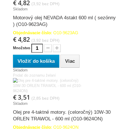
€ 4,82
(3,92 bez DPH)
Skladom
Motorový olej NEVADA 4stakt 600 ml ( sezónny
) (O10-9623AG)
Objednávacie číslo
: O10-9623AG
€ 4,82
(3,92 bez DPH)
Množstvo
Vložiť do košíka
Viac
Skladom
Pridať do zoznamu želaní
€ 3,51
(2,85 bez DPH)
Skladom
Olej pre 4-taktné motory. (celoročný) 10W-30
ORLEN TRAWOL - 600 ml (O10-9624ON)
Objednávacie číslo
: O10-9624ON