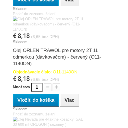
Skladom
Pridať do zoznamu želaní
€ 8,18
(6,65 bez DPH)
Skladom
Olej ORLEN TRAWOL pre motory 2T 1L
odmerkou (dávkovačom) - červený (O11-
1140ON)
Objednávacie číslo
: O11-1140ON
€ 8,18
(6,65 bez DPH)
Množstvo
Vložiť do košíka
Viac
Skladom
Pridať do zoznamu želaní