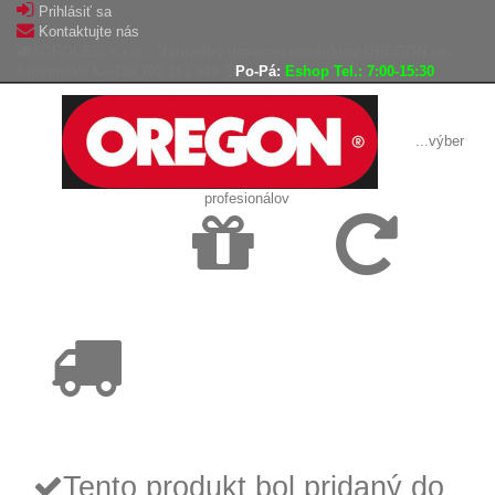
Prihlásiť sa
Kontaktujte nás
AGROLES, s.r.o. - Výhradný dovozca produktov OREGON na
Slovensko
+420 702 161 939
Po-Pá:
Eshop Tel.: 7:00-15:30
...výber
profesionálov
Doprava
Vrátenie tovaru,
zadarmo
reklamácie
Tovar odoslaný
do 24 hodín
Tento produkt bol pridaný do