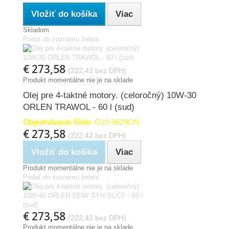
Vložiť do košíka
Viac
Skladom
Pridať do zoznamu želaní
€ 273,58
(222,42 bez DPH)
Produkt momentálne nie je na sklade
Olej pre 4-taktné motory. (celoročný) 10W-30
ORLEN TRAWOL - 60 l (sud)
Objednávacie číslo
: O10-9629ON
€ 273,58
(222,42 bez DPH)
Vložiť do košíka
Viac
Produkt momentálne nie je na sklade
Pridať do zoznamu želaní
€ 273,58
(222,42 bez DPH)
Produkt momentálne nie je na sklade