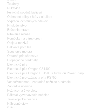
Topánky
Rukavice
Funkčná spodná bielizeň
Ochranné prilby / štíty / okuliare
Výpredaj ochranných odevov
Príslušenstvo
Brúsenie reťaze
Nitovanie reťaze
Pomôcky na výrub drevín
Oleje a mazivá
Palivové potrubia
Spustenie motora
Ostatné príslušenstvo
Propagačné predmety
Elektrické píly
Elektrická píla Oregon CS1400
Elektrická píla Oregon CS1500 s funkciou PowerSharp
Elektrická prerezávacia píla PS750
Vesco/Archman - záhradné nožnice a náradie
Zahradné nožnice
Nožnice na živé ploty
Pákové vyvetvovacie nožnice
Teleskopické nožnice
Náhradné diely
Pílky