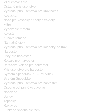
Vzduchové filtre
Ostatné príslušenstvo
Výpredaj príslušenstva pre krovinorez
Kosačka
Nože pre kosačky / ridery / traktory
Filtre
Vybavenie motora
Kolesá
Klinové remene
Náhradné diely
Výpredaj príslušenstva pre kosačky na trávu
Harvester
Lišty pre harvester
Reťaze pre harvester
Reťazové kolesa pre harvester
Príslušenstvo pre harvester
Systém SpeedMax XL (Anti-Vibe)
Systém SpeedMax
Výpredaj príslušenstva pre harvester
Osobné ochranné vybavenie
Nohavice
Bundy
Topánky
Rukavice
Funkčná spodná bielizeň