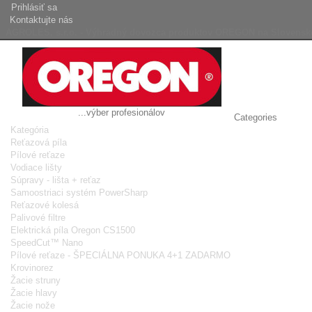
Prihlásiť sa
Kontaktujte nás
AGROLES, s.r.o. - Výhradný dovozca produktov OREGON na Slovensk
...výber profesionálov
Categories
Kategória
Reťazová píla
Pílové reťaze
Vodiace lišty
Súpravy - lišta + reťaz
Samoostriaci systém PowerSharp
Reťazové kolesá
Palivové filtre
Elektrická píla Oregon CS1500
SpeedCut™ Nano
Pílové reťaze - ŠPECIÁLNA PONUKA 4+1 ZADARMO
Krovinorez
Žacie struny
Žacie hlavy
Žacie nože