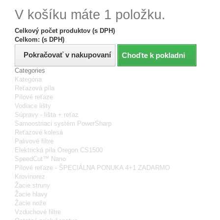
V košíku máte 1 položku.
Celkový počet produktov (s DPH)
Celkom: (s DPH)
Pokračovať v nakupovaní
Choďte k pokladni
Categories
Kategória
Reťazová píla
Pílové reťaze
Vodiace lišty
Súpravy - lišta + reťaz
Samoostriaci systém PowerSharp
Reťazové kolesá
Palivové filtre
Elektrická píla Oregon CS1500
SpeedCut™ Nano
Pílové reťaze - ŠPECIÁLNA PONUKA 4+1 ZADARMO
Krovinorez
Žacie struny
Žacie hlavy
Žacie nože
Vzduchové filtre