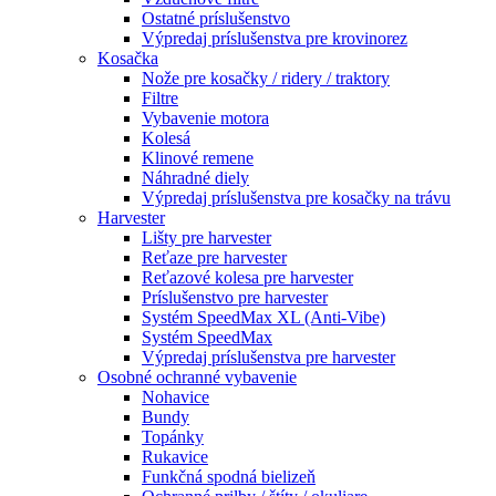
Ostatné príslušenstvo
Výpredaj príslušenstva pre krovinorez
Kosačka
Nože pre kosačky / ridery / traktory
Filtre
Vybavenie motora
Kolesá
Klinové remene
Náhradné diely
Výpredaj príslušenstva pre kosačky na trávu
Harvester
Lišty pre harvester
Reťaze pre harvester
Reťazové kolesa pre harvester
Príslušenstvo pre harvester
Systém SpeedMax XL (Anti-Vibe)
Systém SpeedMax
Výpredaj príslušenstva pre harvester
Osobné ochranné vybavenie
Nohavice
Bundy
Topánky
Rukavice
Funkčná spodná bielizeň