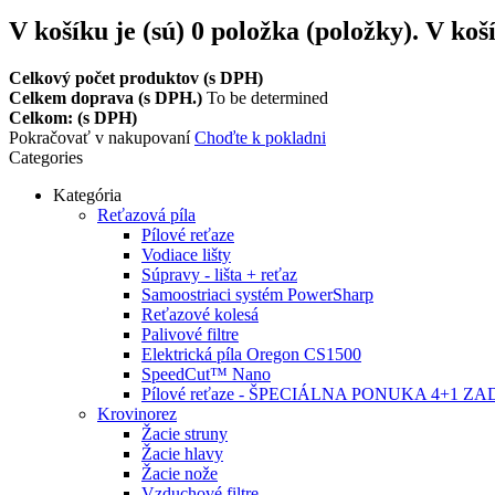
V košíku je (sú)
0
položka (položky).
V koš
Celkový počet produktov (s DPH)
Celkem doprava (s DPH.)
To be determined
Celkom: (s DPH)
Pokračovať v nakupovaní
Choďte k pokladni
Categories
Kategória
Reťazová píla
Pílové reťaze
Vodiace lišty
Súpravy - lišta + reťaz
Samoostriaci systém PowerSharp
Reťazové kolesá
Palivové filtre
Elektrická píla Oregon CS1500
SpeedCut™ Nano
Pílové reťaze - ŠPECIÁLNA PONUKA 4+1 
Krovinorez
Žacie struny
Žacie hlavy
Žacie nože
Vzduchové filtre