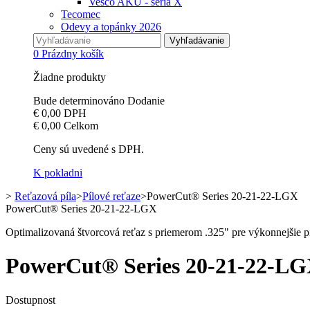
Vesco AKU - séria X
Tecomec
Odevy a topánky 2026
Vyhľadávanie
0
Prázdny košík
Žiadne produkty
Bude determinováno
Dodanie
€ 0,00
DPH
€ 0,00
Celkom
Ceny sú uvedené s DPH.
K pokladni
>
Reťazová píla
>
Pílové reťaze
>
PowerCut® Series 20-21-22-LGX
PowerCut® Series 20-21-22-LGX
Optimalizovaná štvorcová reťaz s priemerom .325" pre výkonnejšie
PowerCut® Series 20-21-22-
Dostupnost