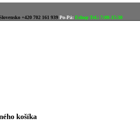
Slovensko
+420 702 161 939
Po-Pá:
Eshop Tel.: 7:00-15:30
ného košíka