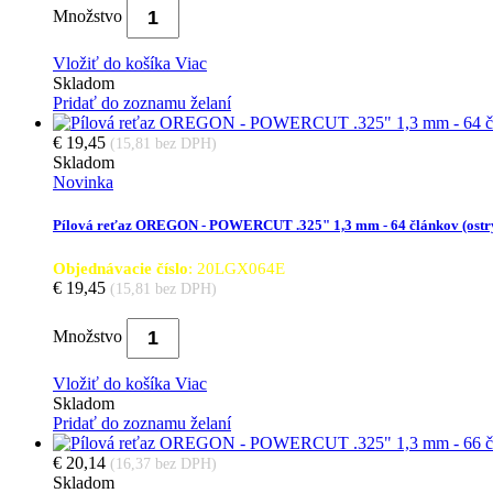
Množstvo
Vložiť do košíka
Viac
Skladom
Pridať do zoznamu želaní
€ 19,45
(15,81 bez DPH)
Skladom
Novinka
Pílová reťaz OREGON - POWERCUT .325" 1,3 mm - 64 článkov (ost
Objednávacie číslo
: 20LGX064E
€ 19,45
(15,81 bez DPH)
Množstvo
Vložiť do košíka
Viac
Skladom
Pridať do zoznamu želaní
€ 20,14
(16,37 bez DPH)
Skladom