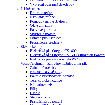
Ochranné prilby / štíty / okuliare
Výpredaj ochranných odevov
Príslušenstvo
Brúsenie reťaze
Nitovanie reťaze
Pomôcky na výrub drevín
Oleje a mazivá
Palivové potrubia
Spustenie motora
Ostatné príslušenstvo
Propagačné predmety
Elektrické píly
Elektrická píla Oregon CS1400
Elektrická píla Oregon CS1500 s funkciou Power
Elektrická prerezávacia píla PS750
Vesco/Archman - záhradné nožnice a náradie
Zahradné nožnice
Nožnice na živé ploty
Pákové vyvetvovacie nožnice
Teleskopické nožnice
Náhradné diely
Pílky
Hrable
Štepiace nože
Príslušenstvo / puzdrá