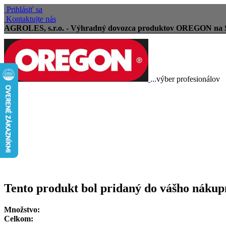
Prihlásiť sa
Kontaktujte nás
AGROLES, s.r.o. - Výhradný dovozca produktov OREGON na 
...výber profesionálov
Doprava zadarmo
Vrátenie tovaru, reklamácie
Tovar odoslaný do 24 hodín
Tento produkt bol pridaný do vášho nákup
Množstvo:
Celkom: