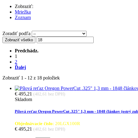
Zobraziť:
Mriežka
Zoznam
Zoradiť podľa
Zobraziť všetko
Predchádz.
1
2
Ďalej
Zobraziť 1 - 12 z 18 položiek
€ 495,21
(402,61 bez DPH)
Skladom
Pílová reťaz Oregon PowerCut .325" 1,3 mm - 1848 článkov (ostr
Objednávacie číslo
: 20LGX100R
€ 495,21
(402,61 bez DPH)