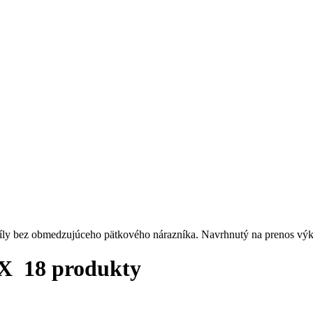
 píly bez obmedzujúceho pätkového nárazníka. Navrhnutý na prenos v
LGX
18 produkty