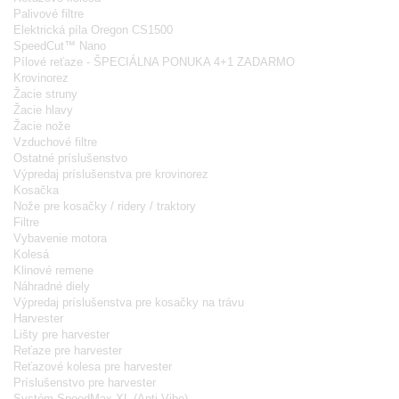
Palivové filtre
Elektrická píla Oregon CS1500
SpeedCut™ Nano
Pílové reťaze - ŠPECIÁLNA PONUKA 4+1 ZADARMO
Krovinorez
Žacie struny
Žacie hlavy
Žacie nože
Vzduchové filtre
Ostatné príslušenstvo
Výpredaj príslušenstva pre krovinorez
Kosačka
Nože pre kosačky / ridery / traktory
Filtre
Vybavenie motora
Kolesá
Klinové remene
Náhradné diely
Výpredaj príslušenstva pre kosačky na trávu
Harvester
Lišty pre harvester
Reťaze pre harvester
Reťazové kolesa pre harvester
Príslušenstvo pre harvester
Systém SpeedMax XL (Anti-Vibe)