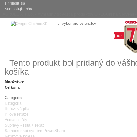
Prihlásiť sa
Kontaktujte nás
AGROLES, s.r.o. - Výhradný dovozca produktov OREGON na Slovensk
...výber profesionálov
Tento produkt bol pridaný do váš
košíka
Množstvo:
Celkom:
Categories
Kategória
Reťazová píla
Pílové reťaze
Vodiace lišty
Súpravy - lišta + reťaz
Samoostriaci systém PowerSharp
Reťazové kolesá