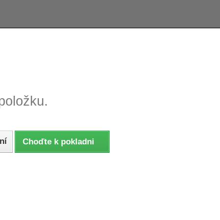
e tovaru, reklamácie
Tovar odoslaný do 24 hodín
položku.
ní
Choďte k pokladni