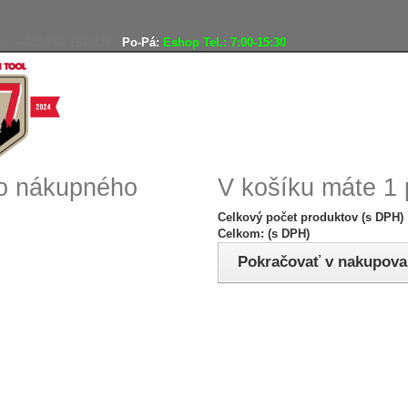
o
+420 702 161 939
Po-Pá:
Eshop Tel.: 7:00-15:30
Doprava zadarmo
Vráteni
ho nákupného
V košíku máte 1 
Celkový počet produktov (s DPH)
Celkom: (s DPH)
Pokračovať v nakupova