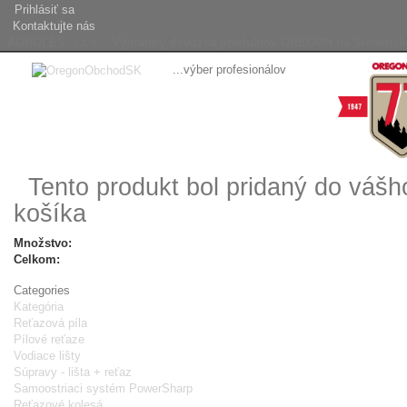
Prihlásiť sa
Kontaktujte nás
AGROLES, s.r.o. - Výhradný dovozca produktov OREGON na Slovensk
...výber profesionálov
Tento produkt bol pridaný do váš
košíka
Množstvo:
Celkom:
Categories
Kategória
Reťazová píla
Pílové reťaze
Vodiace lišty
Súpravy - lišta + reťaz
Samoostriaci systém PowerSharp
Reťazové kolesá