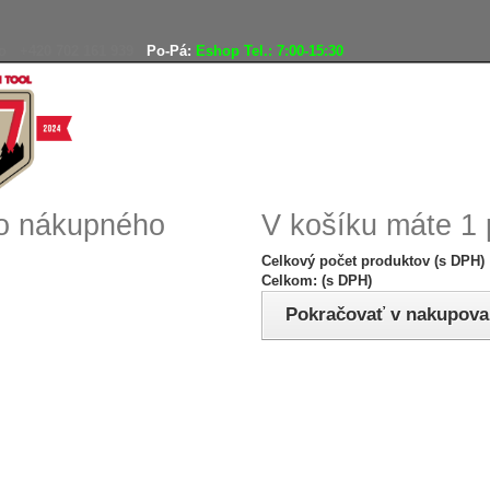
o
+420 702 161 939
Po-Pá:
Eshop Tel.: 7:00-15:30
Doprava zadarmo
Vráteni
ho nákupného
V košíku máte 1 
Celkový počet produktov (s DPH)
Celkom: (s DPH)
Pokračovať v nakupova