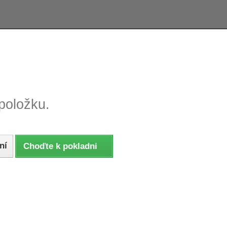
e tovaru, reklamácie
Tovar odoslaný do 24 hodín
položku.
ní
Choďte k pokladni