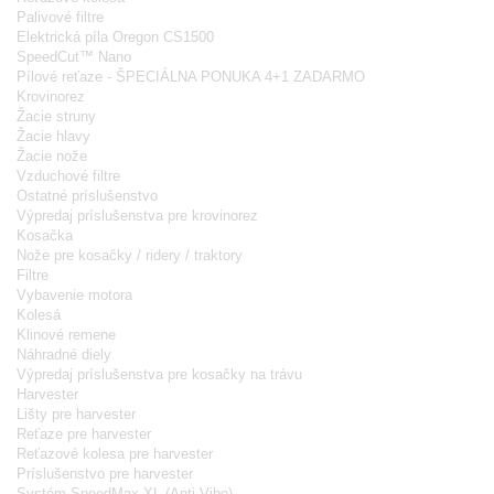
Palivové filtre
Elektrická píla Oregon CS1500
SpeedCut™ Nano
Pílové reťaze - ŠPECIÁLNA PONUKA 4+1 ZADARMO
Krovinorez
Žacie struny
Žacie hlavy
Žacie nože
Vzduchové filtre
Ostatné príslušenstvo
Výpredaj príslušenstva pre krovinorez
Kosačka
Nože pre kosačky / ridery / traktory
Filtre
Vybavenie motora
Kolesá
Klinové remene
Náhradné diely
Výpredaj príslušenstva pre kosačky na trávu
Harvester
Lišty pre harvester
Reťaze pre harvester
Reťazové kolesa pre harvester
Príslušenstvo pre harvester
Systém SpeedMax XL (Anti-Vibe)