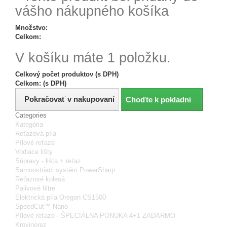
vášho nákupného košíka
Množstvo:
Celkom:
V košíku máte 1 položku.
Celkový počet produktov (s DPH)
Celkom: (s DPH)
Pokračovať v nakupovaní
Choďte k pokladni
Categories
Kategória
Reťazová píla
Pílové reťaze
Vodiace lišty
Súpravy - lišta + reťaz
Samoostriaci systém PowerSharp
Reťazové kolesá
Palivové filtre
Elektrická píla Oregon CS1500
SpeedCut™ Nano
Pílové reťaze - ŠPECIÁLNA PONUKA 4+1 ZADARMO
Krovinorez