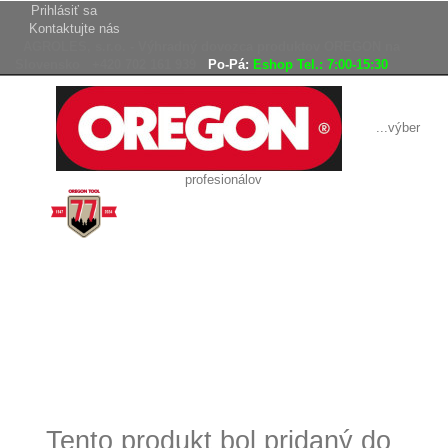
Prihlásiť sa
Kontaktujte nás
AGROLES, s.r.o. - Výhradný dovozca produktov OREGON na
Slovensko
+420 702 161 939
Po-Pá:
Eshop Tel.: 7:00-15:30
...výber
profesionálov
Doprava
Vrátenie tovaru,
zadarmo
reklamácie
Tovar odoslaný
do 24 hodín
Tento produkt bol pridaný do