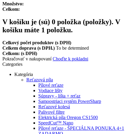
Množstvo:
Celkom:
V košíku je (sú)
0
položka (položky).
V
košíku máte 1 položku.
Celkový počet produktov (s DPH)
Celkem doprava (s DPH.)
To be determined
Celkom: (s DPH)
Pokračovať v nakupovaní
Choďte k pokladni
Categories
Kategória
Reťazová píla
Pílové reťaze
Vodiace lišty
Súpravy - lišta + reťaz
Samoostriaci systém PowerSharp
Reťazové kolesá
Palivové filtre
Elektrická píla Oregon CS1500
SpeedCut™ Nano
Pílové reťaze - ŠPECIÁLNA PONUKA 4+1
ZADARMO