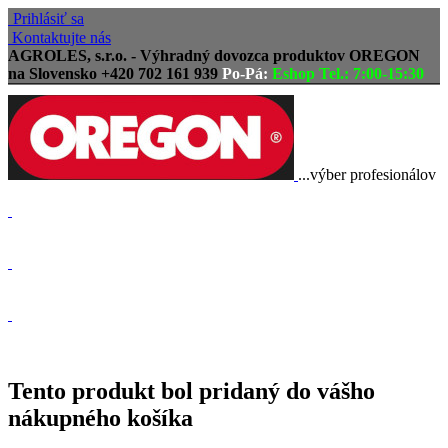
Prihlásiť sa
Kontaktujte nás
AGROLES, s.r.o. - Výhradný dovozca produktov OREGON
na Slovensko
+420 702 161 939
Po-Pá:
Eshop Tel.: 7:00-15:30
...výber profesionálov
Doprava zadarmo
Vrátenie tovaru, reklamácie
Tovar odoslaný do 24 hodín
Tento produkt bol pridaný do vášho
nákupného košíka