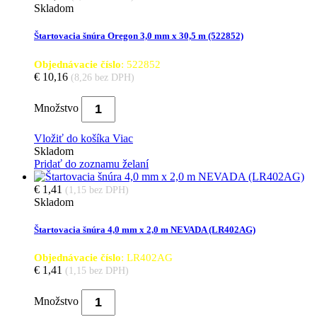
Skladom
Štartovacia šnúra Oregon 3,0 mm x 30,5 m (522852)
Objednávacie číslo
: 522852
€ 10,16
(8,26 bez DPH)
Množstvo
Vložiť do košíka
Viac
Skladom
Pridať do zoznamu želaní
€ 1,41
(1,15 bez DPH)
Skladom
Štartovacia šnúra 4,0 mm x 2,0 m NEVADA (LR402AG)
Objednávacie číslo
: LR402AG
€ 1,41
(1,15 bez DPH)
Množstvo