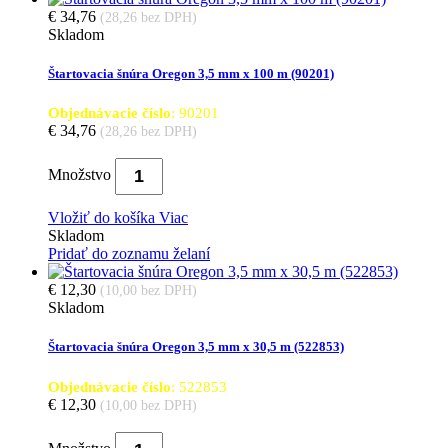
€ 34,76
(28,26 bez DPH)
Skladom
Štartovacia šnúra Oregon 3,5 mm x 100 m (90201)
Objednávacie číslo
: 90201
€ 34,76
(28,26 bez DPH)
Množstvo
Vložiť do košíka
Viac
Skladom
Pridať do zoznamu želaní
€ 12,30
(10,00 bez DPH)
Skladom
Štartovacia šnúra Oregon 3,5 mm x 30,5 m (522853)
Objednávacie číslo
: 522853
€ 12,30
(10,00 bez DPH)