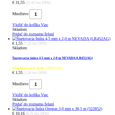
€ 31,55
(25,65 bez DPH)
Množstvo
Vložiť do košíka
Viac
Skladom
Pridať do zoznamu želaní
€ 1,55
(1,26 bez DPH)
Skladom
Štartovacia šnúra 4,5 mm x 2,0 m NEVADA (LR452AG)
Objednávacie číslo
: LR452AG
€ 1,55
(1,26 bez DPH)
Množstvo
Vložiť do košíka
Viac
Skladom
Pridať do zoznamu želaní
€ 10,16
(8,26 bez DPH)