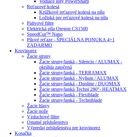
Vodiace lišty PowerSharp
Reťazové kolesá
Krúžkové reťazové kolesá na pílu
Ložiská pre reťazové kolesá na pílu
Palivové filtre
Elektrická píla Oregon CS1500
SpeedCut™ Nano
Pílové reťaze - ŠPECIÁLNA PONUKA 4+1
ZADARMO
Krovinorez
Žacie struny
Žacie struny/lanká - Silencio / ALUMAX -
okrúhla zatočená
Žacie struny/lanká - TERRAMAX
Žacie struny/lanká - Nylium / ALUMAX
Žacie struny/lanká - Duoline / DUOMAX
Žacie struny/lanká Techni 280°- HEATMAX
Žacie struny/lanká - Flexiblade
Žacie struny/lanká - Techniblade
Žacie hlavy
Žacie nože
Vzduchové filtre
Ostatné príslušenstvo
Výpredaj príslušenstva pre krovinorez
Kosačka