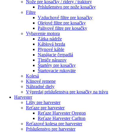
Nože pre kosačky / ridery / traktory
Príslušenstvo pre nože kosačky
Filtre
Vzduchové filtre pre kosačky
Olejové filtre pre kosačky
Palivové filtre pre kosačky
Vybavenie motora
Zátka nádrže
Káblová brzda
Plynové káble
Napájacie čerpadlá
Tlmiče nárazov
Štartéry pre kosačky
Štartovacie rukoväte
Kolesá
Klinové remene
Náhradné diely
Výpredaj príslušenstva pre kosačky na trávu
Harvester
Lišty pre harvester
Reťaze pre harvester
Reťaze Harvester Oregon
Reťaze Harvester Carlton
Reťazové kolesa pre harvester
Príslušenstvo pre harvester