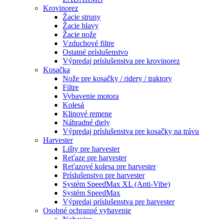
Krovinorez
Žacie struny
Žacie hlavy
Žacie nože
Vzduchové filtre
Ostatné príslušenstvo
Výpredaj príslušenstva pre krovinorez
Kosačka
Nože pre kosačky / ridery / traktory
Filtre
Vybavenie motora
Kolesá
Klinové remene
Náhradné diely
Výpredaj príslušenstva pre kosačky na trávu
Harvester
Lišty pre harvester
Reťaze pre harvester
Reťazové kolesa pre harvester
Príslušenstvo pre harvester
Systém SpeedMax XL (Anti-Vibe)
Systém SpeedMax
Výpredaj príslušenstva pre harvester
Osobné ochranné vybavenie