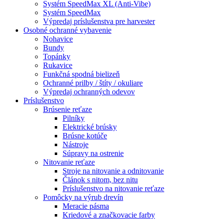
Systém SpeedMax XL (Anti-Vibe)
Systém SpeedMax
Výpredaj príslušenstva pre harvester
Osobné ochranné vybavenie
Nohavice
Bundy
Topánky
Rukavice
Funkčná spodná bielizeň
Ochranné prilby / štíty / okuliare
Výpredaj ochranných odevov
Príslušenstvo
Brúsenie reťaze
Pilníky
Elektrické brúsky
Brúsne kotúče
Nástroje
Súpravy na ostrenie
Nitovanie reťaze
Stroje na nitovanie a odnitovanie
Článok s nitom, bez nitu
Príslušenstvo na nitovanie reťaze
Pomôcky na výrub drevín
Meracie pásma
Kriedové a značkovacie farby