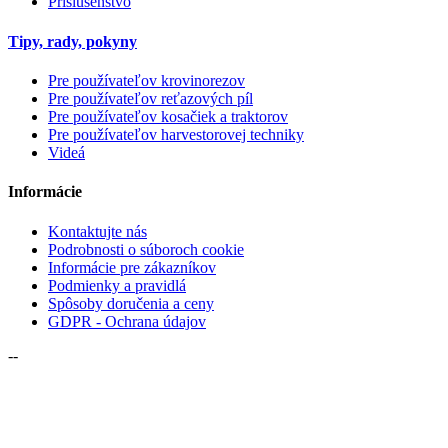
Príslušenstvo
Tipy, rady, pokyny
Pre používateľov krovinorezov
Pre používateľov reťazových píl
Pre používateľov kosačiek a traktorov
Pre používateľov harvestorovej techniky
Videá
Informácie
Kontaktujte nás
Podrobnosti o súboroch cookie
Informácie pre zákazníkov
Podmienky a pravidlá
Spôsoby doručenia a ceny
GDPR - Ochrana údajov
--
Podľa zákona o evidencii predaja je predajca povinný vystaviť
kupujúcemu pokladničný doklad. Zároveň je povinný prihlásiť
prijatý predaj daňovému správcovi online; v prípade technickej
poruchy musí tak urobiť najneskôr do 48 hodín.