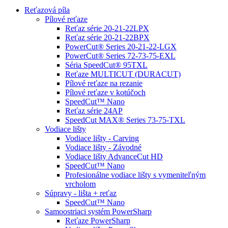
Reťazová píla
Pílové reťaze
Reťaz série 20-21-22LPX
Reťaz série 20-21-22BPX
PowerCut® Series 20-21-22-LGX
PowerCut® Series 72-73-75-EXL
Séria SpeedCut® 95TXL
Reťaze MULTICUT (DURACUT)
Pílové reťaze na rezanie
Pílové reťaze v kotúčoch
SpeedCut™ Nano
Reťaz série 24AP
SpeedCut MAX® Series 73-75-TXL
Vodiace lišty
Vodiace lišty - Carving
Vodiace lišty - Závodné
Vodiace lišty AdvanceCut HD
SpeedCut™ Nano
Profesionálne vodiace lišty s vymeniteľným
vrcholom
Súpravy - lišta + reťaz
SpeedCut™ Nano
Samoostriaci systém PowerSharp
Reťaze PowerSharp