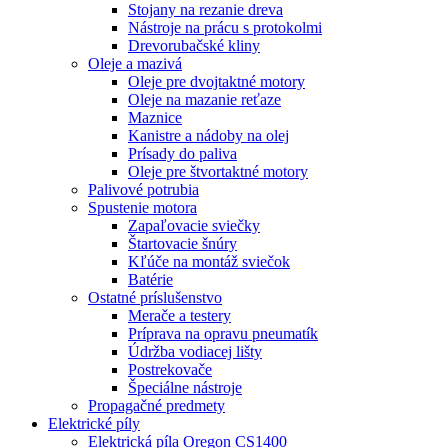
Stojany na rezanie dreva
Nástroje na prácu s protokolmi
Drevorubačské kliny
Oleje a mazivá
Oleje pre dvojtaktné motory
Oleje na mazanie reťaze
Maznice
Kanistre a nádoby na olej
Prísady do paliva
Oleje pre štvortaktné motory
Palivové potrubia
Spustenie motora
Zapaľovacie sviečky
Štartovacie šnúry
Kľúče na montáž sviečok
Batérie
Ostatné príslušenstvo
Merače a testery
Príprava na opravu pneumatík
Údržba vodiacej lišty
Postrekovače
Špeciálne nástroje
Propagačné predmety
Elektrické píly
Elektrická píla Oregon CS1400