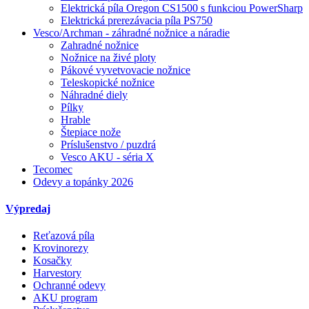
Elektrická píla Oregon CS1500 s funkciou PowerSharp
Elektrická prerezávacia píla PS750
Vesco/Archman - záhradné nožnice a náradie
Zahradné nožnice
Nožnice na živé ploty
Pákové vyvetvovacie nožnice
Teleskopické nožnice
Náhradné diely
Pílky
Hrable
Štepiace nože
Príslušenstvo / puzdrá
Vesco AKU - séria X
Tecomec
Odevy a topánky 2026
Výpredaj
Reťazová píla
Krovinorezy
Kosačky
Harvestory
Ochranné odevy
AKU program