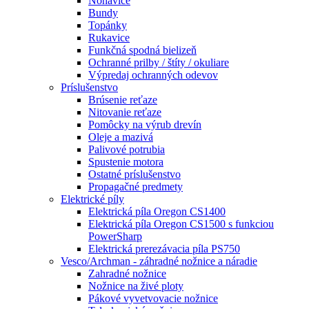
Nohavice
Bundy
Topánky
Rukavice
Funkčná spodná bielizeň
Ochranné prilby / štíty / okuliare
Výpredaj ochranných odevov
Príslušenstvo
Brúsenie reťaze
Nitovanie reťaze
Pomôcky na výrub drevín
Oleje a mazivá
Palivové potrubia
Spustenie motora
Ostatné príslušenstvo
Propagačné predmety
Elektrické píly
Elektrická píla Oregon CS1400
Elektrická píla Oregon CS1500 s funkciou
PowerSharp
Elektrická prerezávacia píla PS750
Vesco/Archman - záhradné nožnice a náradie
Zahradné nožnice
Nožnice na živé ploty
Pákové vyvetvovacie nožnice