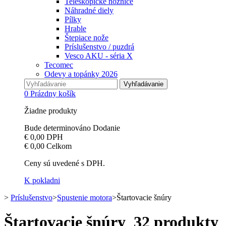
Teleskopické nožnice
Náhradné diely
Pílky
Hrable
Štepiace nože
Príslušenstvo / puzdrá
Vesco AKU - séria X
Tecomec
Odevy a topánky 2026
Vyhľadávanie
0
Prázdny košík
Žiadne produkty
Bude determinováno
Dodanie
€ 0,00
DPH
€ 0,00
Celkom
Ceny sú uvedené s DPH.
K pokladni
>
Príslušenstvo
>
Spustenie motora
>
Štartovacie šnúry
Štartovacie šnúry
32 produkty