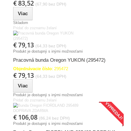
€ 83,52
(67,90 bez DPH)
Viac
Skladom
Pridať do zoznamu želaní
€ 79,13
(64,33 bez DPH)
Produkt je dostupný s inými možnosťami
Pracovná bunda Oregon YUKON (295472)
Objednávacie číslo
: 295472
€ 79,13
(64,33 bez DPH)
Viac
Produkt je dostupný s inými možnosťami
Pridať do zoznamu želaní
VÝPREDAJ!
€ 106,08
(86,24 bez DPH)
Produkt je dostupný s inými možnosťami