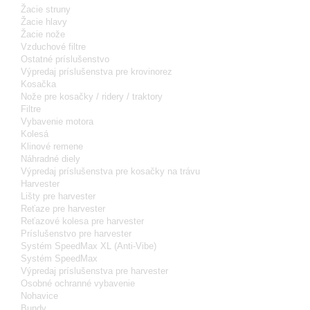
Žacie struny
Žacie hlavy
Žacie nože
Vzduchové filtre
Ostatné príslušenstvo
Výpredaj príslušenstva pre krovinorez
Kosačka
Nože pre kosačky / ridery / traktory
Filtre
Vybavenie motora
Kolesá
Klinové remene
Náhradné diely
Výpredaj príslušenstva pre kosačky na trávu
Harvester
Lišty pre harvester
Reťaze pre harvester
Reťazové kolesa pre harvester
Príslušenstvo pre harvester
Systém SpeedMax XL (Anti-Vibe)
Systém SpeedMax
Výpredaj príslušenstva pre harvester
Osobné ochranné vybavenie
Nohavice
Bundy