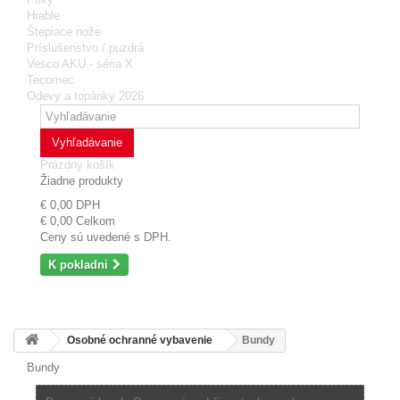
Hrable
Štepiace nože
Príslušenstvo / puzdrá
Vesco AKU - séria X
Tecomec
Odevy a topánky 2026
Vyhľadávanie
Prázdny košík
Žiadne produkty
€ 0,00
DPH
€ 0,00
Celkom
Ceny sú uvedené s DPH.
K pokladni
Osobné ochranné vybavenie
Bundy
Bundy