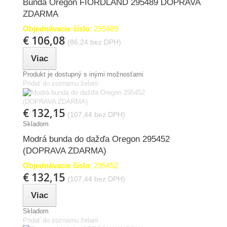
Bunda Oregon FIORDLAND 295489 DOPRAVA
ZDARMA
Objednávacie číslo
: 295489
€ 106,08
(86,24 bez DPH)
Viac
Produkt je dostupný s inými možnosťami
Pridať do zoznamu želaní
€ 132,15
(107,44 bez DPH)
Skladom
Modrá bunda do dažďa Oregon 295452
(DOPRAVA ZDARMA)
Objednávacie číslo
: 295452
€ 132,15
(107,44 bez DPH)
Viac
Skladom
Pridať do zoznamu želaní