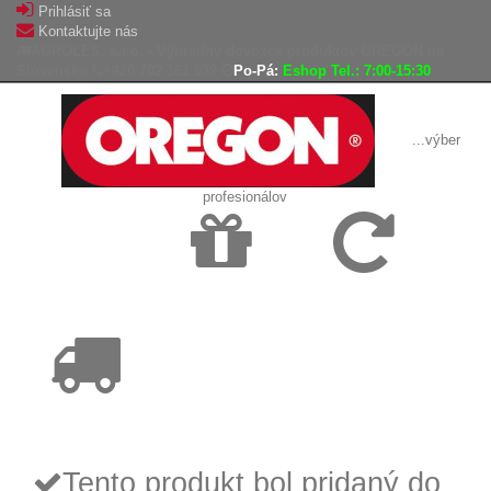
Prihlásiť sa
Kontaktujte nás
AGROLES, s.r.o. - Výhradný dovozca produktov OREGON na
Slovensko
+420 702 161 939
Po-Pá:
Eshop Tel.: 7:00-15:30
...výber
profesionálov
Doprava
Vrátenie tovaru,
zadarmo
reklamácie
Tovar odoslaný
do 24 hodín
Tento produkt bol pridaný do