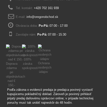
Tel. kontakt:
+420 702 161 939
E-mail:
info@oregonobchod.sk
Otváracia doba:
Po-Pá:
07:00 - 17:00
Zavolajte nám:
Po-Pá:
07:00 - 15:30
100%
Ochrana
Doprava
záruka
osobných
zdarma
spokojnosti
údajov
pri
objednávkach
nad €
150,-
Podľa zákona o evidencii predaja je predajca povinný vystaviť
kupujúcemu pokladničný doklad. Zároveň je povinný prihlásiť
prijatý predaj daňovému správcovi online; v prípade technickej
poruchy musí tak urobiť najneskôr do 48 hodín.