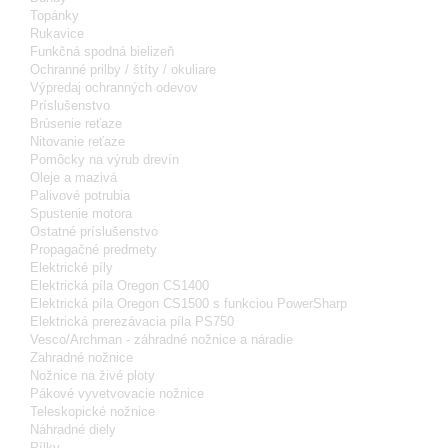
Topánky
Rukavice
Funkčná spodná bielizeň
Ochranné prilby / štíty / okuliare
Výpredaj ochranných odevov
Príslušenstvo
Brúsenie reťaze
Nitovanie reťaze
Pomôcky na výrub drevín
Oleje a mazivá
Palivové potrubia
Spustenie motora
Ostatné príslušenstvo
Propagačné predmety
Elektrické píly
Elektrická píla Oregon CS1400
Elektrická píla Oregon CS1500 s funkciou PowerSharp
Elektrická prerezávacia píla PS750
Vesco/Archman - záhradné nožnice a náradie
Zahradné nožnice
Nožnice na živé ploty
Pákové vyvetvovacie nožnice
Teleskopické nožnice
Náhradné diely
Pílky