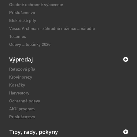
Osobné ochranné vybavenie
Príslušenstvo
Elektrické píly
Vesco/Archman - záhradné nožnice a náradie
Tecomec
Odevy a topánky 2026
Výpredaj
Reťazová píla
Krovinorezy
Kosačky
Harvestory
Ochranné odevy
AKU program
Príslušenstvo
Tipy, rady, pokyny