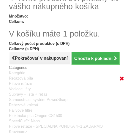
vášho nákupného košíka
Množstvo:
Celkom:
V košíku máte 1 položku.
Celkový počet produktov (s DPH)
Celkom: (s DPH)
Pokračovať v nakupovaní
Choďte k pokladni
Categories
Kategória
Reťazová píla
Pílové reťaze
Vodiace lišty
Súpravy - lišta + reťaz
Samoostriaci systém PowerSharp
Reťazové kolesá
Palivové filtre
Elektrická píla Oregon CS1500
SpeedCut™ Nano
Pílové reťaze - ŠPECIÁLNA PONUKA 4+1 ZADARMO
Krovinorez