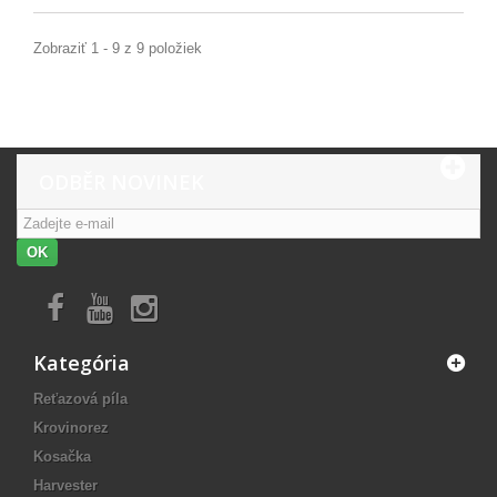
Zobraziť 1 - 9 z 9 položiek
ODBĚR NOVINEK
OK
Kategória
Reťazová píla
Krovinorez
Kosačka
Harvester