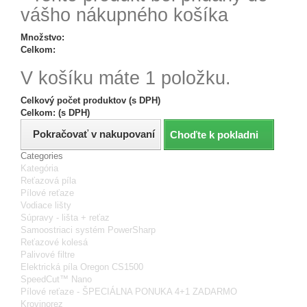
vášho nákupného košíka
Množstvo:
Celkom:
V košíku máte 1 položku.
Celkový počet produktov (s DPH)
Celkom: (s DPH)
Pokračovať v nakupovaní
Choďte k pokladni
Categories
Kategória
Reťazová píla
Pílové reťaze
Vodiace lišty
Súpravy - lišta + reťaz
Samoostriaci systém PowerSharp
Reťazové kolesá
Palivové filtre
Elektrická píla Oregon CS1500
SpeedCut™ Nano
Pílové reťaze - ŠPECIÁLNA PONUKA 4+1 ZADARMO
Krovinorez