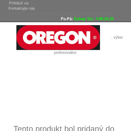
Prihlásiť sa
Kontaktujte nás
AGROLES, s.r.o. - Výhradný dovozca produktov OREGON na
Slovensko
+420 702 161 939
Po-Pá:
Eshop Tel.: 7:00-15:30
...výber
profesionálov
Doprava
Vrátenie tovaru,
zadarmo
reklamácie
Tovar odoslaný
do 24 hodín
Tento produkt bol pridaný do