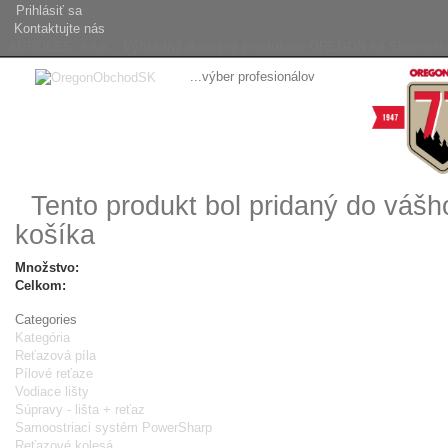
Prihlásiť sa
Kontaktujte nás
AGROLES, s.r.o. - Výhradný dovozca produktov OREGON na Slovensk
...výber profesionálov
Tento produkt bol pridaný do váš
košíka
Množstvo:
Celkom:
Categories
Kategória
Reťazová píla
Pílové reťaze
Vodiace lišty
Súpravy - lišta + reťaz
Samoostriaci systém PowerSharp
Reťazové kolesá