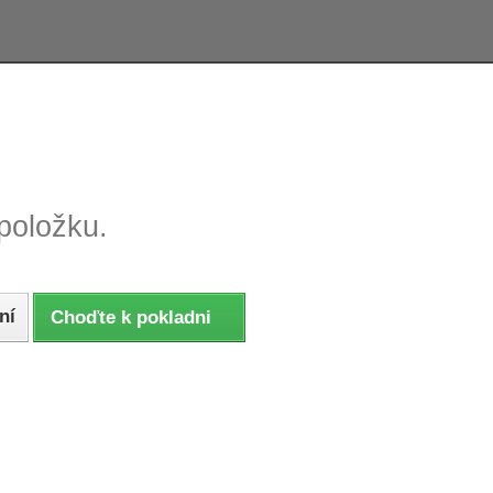
e tovaru, reklamácie
Tovar odoslaný do 24 hodín
položku.
ní
Choďte k pokladni