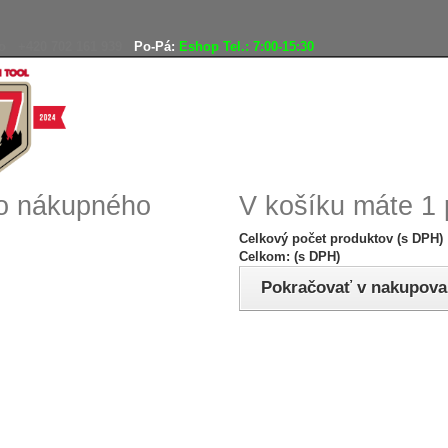
o
+420 702 161 939
Po-Pá:
Eshop Tel.: 7:00-15:30
Doprava zadarmo
Vráteni
ho nákupného
V košíku máte 1 
Celkový počet produktov (s DPH)
Celkom: (s DPH)
Pokračovať v nakupova