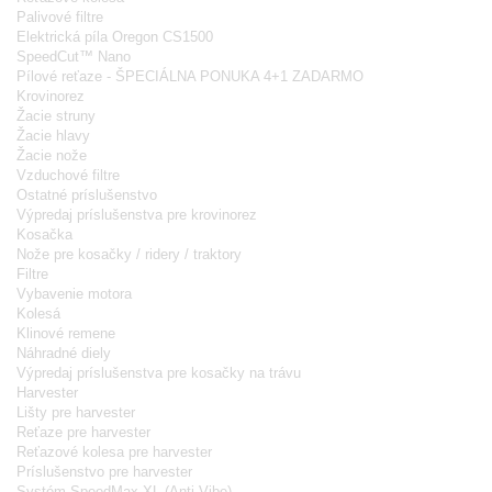
Palivové filtre
Elektrická píla Oregon CS1500
SpeedCut™ Nano
Pílové reťaze - ŠPECIÁLNA PONUKA 4+1 ZADARMO
Krovinorez
Žacie struny
Žacie hlavy
Žacie nože
Vzduchové filtre
Ostatné príslušenstvo
Výpredaj príslušenstva pre krovinorez
Kosačka
Nože pre kosačky / ridery / traktory
Filtre
Vybavenie motora
Kolesá
Klinové remene
Náhradné diely
Výpredaj príslušenstva pre kosačky na trávu
Harvester
Lišty pre harvester
Reťaze pre harvester
Reťazové kolesa pre harvester
Príslušenstvo pre harvester
Systém SpeedMax XL (Anti-Vibe)