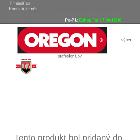
Prihlásiť sa
Kontaktujte nás
AGROLES, s.r.o. - Výhradný dovozca produktov OREGON na
Slovensko
+420 702 161 939
Po-Pá:
Eshop Tel.: 7:00-15:30
...výber
profesionálov
Doprava
Vrátenie tovaru,
zadarmo
reklamácie
Tovar odoslaný
do 24 hodín
Tento produkt bol pridaný do