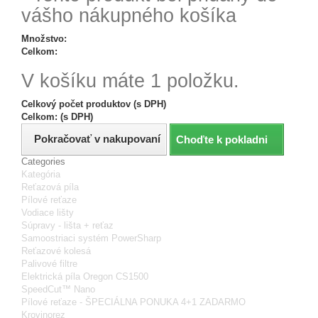
vášho nákupného košíka
Množstvo:
Celkom:
V košíku máte 1 položku.
Celkový počet produktov (s DPH)
Celkom: (s DPH)
Pokračovať v nakupovaní
Choďte k pokladni
Categories
Kategória
Reťazová píla
Pílové reťaze
Vodiace lišty
Súpravy - lišta + reťaz
Samoostriaci systém PowerSharp
Reťazové kolesá
Palivové filtre
Elektrická píla Oregon CS1500
SpeedCut™ Nano
Pílové reťaze - ŠPECIÁLNA PONUKA 4+1 ZADARMO
Krovinorez