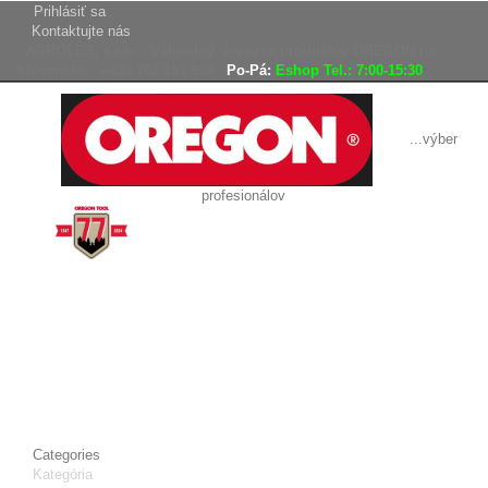
Prihlásiť sa
Kontaktujte nás
AGROLES, s.r.o. - Výhradný dovozca produktov OREGON na
Slovensko
+420 702 161 939
Po-Pá:
Eshop Tel.: 7:00-15:30
...výber
profesionálov
Doprava
Vrátenie tovaru,
zadarmo
reklamácie
Tovar odoslaný
do 24 hodín
Categories
Kategória