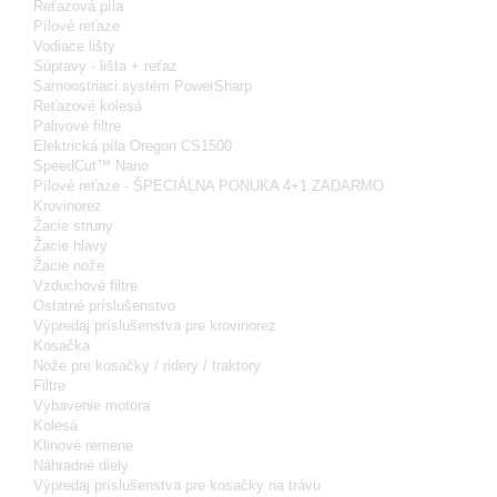
Reťazová píla
Pílové reťaze
Vodiace lišty
Súpravy - lišta + reťaz
Samoostriaci systém PowerSharp
Reťazové kolesá
Palivové filtre
Elektrická píla Oregon CS1500
SpeedCut™ Nano
Pílové reťaze - ŠPECIÁLNA PONUKA 4+1 ZADARMO
Krovinorez
Žacie struny
Žacie hlavy
Žacie nože
Vzduchové filtre
Ostatné príslušenstvo
Výpredaj príslušenstva pre krovinorez
Kosačka
Nože pre kosačky / ridery / traktory
Filtre
Vybavenie motora
Kolesá
Klinové remene
Náhradné diely
Výpredaj príslušenstva pre kosačky na trávu