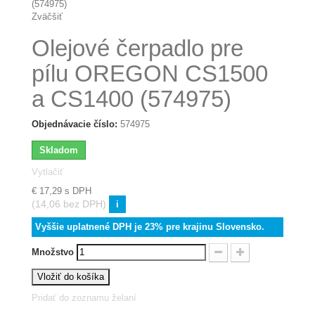
Zväčšiť
Olejové čerpadlo pre
pílu OREGON CS1500
a CS1400 (574975)
Objednávacie číslo:
574975
Skladom
Vytlačiť
€ 17,29
s DPH
(14,06 bez DPH)
i
Vyššie uplatnené DPH je 23% pre krajinu Slovensko.
Množstvo
Vložiť do košíka
Pridať do zoznamu želaní