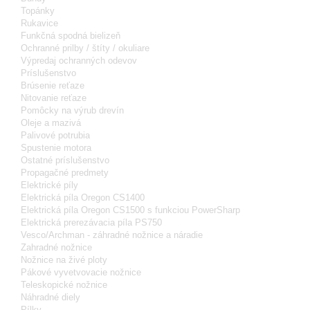
Topánky
Rukavice
Funkčná spodná bielizeň
Ochranné prilby / štíty / okuliare
Výpredaj ochranných odevov
Príslušenstvo
Brúsenie reťaze
Nitovanie reťaze
Pomôcky na výrub drevín
Oleje a mazivá
Palivové potrubia
Spustenie motora
Ostatné príslušenstvo
Propagačné predmety
Elektrické píly
Elektrická píla Oregon CS1400
Elektrická píla Oregon CS1500 s funkciou PowerSharp
Elektrická prerezávacia píla PS750
Vesco/Archman - záhradné nožnice a náradie
Zahradné nožnice
Nožnice na živé ploty
Pákové vyvetvovacie nožnice
Teleskopické nožnice
Náhradné diely
Pílky