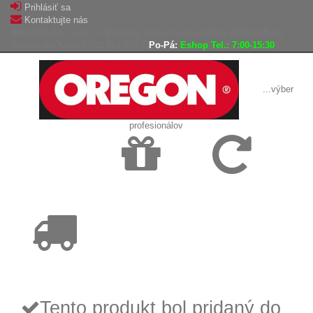
Prihlásiť sa
Kontaktujte nás
AGROLES, s.r.o. - Výhradný dovozca produktov OREGON na
Slovensko
+420 702 161 939
Po-Pá:
Eshop Tel.: 7:00-15:30
...výber
profesionálov
Doprava
Vrátenie tovaru,
zadarmo
reklamácie
Tovar odoslaný
do 24 hodín
Tento produkt bol pridaný do