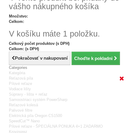
vášho nákupného košíka
Množstvo:
Celkom:
V košíku máte 1 položku.
Celkový počet produktov (s DPH)
Celkom: (s DPH)
Pokračovať v nakupovaní
Choďte k pokladni
Categories
Kategória
Reťazová píla
Pílové reťaze
Vodiace lišty
Súpravy - lišta + reťaz
Samoostriaci systém PowerSharp
Reťazové kolesá
Palivové filtre
Elektrická píla Oregon CS1500
SpeedCut™ Nano
Pílové reťaze - ŠPECIÁLNA PONUKA 4+1 ZADARMO
Krovinorez