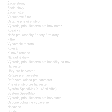
Žacie struny
Žacie hlavy
Žacie nože
Vzduchové filtre
Ostatné príslušenstvo
Výpredaj príslušenstva pre krovinorez
Kosačka
Nože pre kosačky / ridery / traktory
Filtre
Vybavenie motora
Kolesá
Klinové remene
Náhradné diely
Výpredaj príslušenstva pre kosačky na trávu
Harvester
Lišty pre harvester
Reťaze pre harvester
Reťazové kolesa pre harvester
Príslušenstvo pre harvester
Systém SpeedMax XL (Anti-Vibe)
Systém SpeedMax
Výpredaj príslušenstva pre harvester
Osobné ochranné vybavenie
Nohavice
Bundy