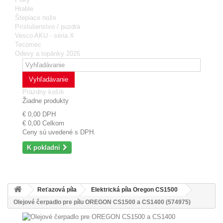
Hrable
Štepiace nože
Príslušenstvo / puzdrá
Vesco AKU - séria X
Tecomec
Odevy a topánky 2026
Vyhľadávanie
Prázdny košík
Žiadne produkty
€ 0,00
DPH
€ 0,00
Celkom
Ceny sú uvedené s DPH.
K pokladni
Reťazová píla
Elektrická píla Oregon CS1500
Olejové čerpadlo pre pílu OREGON CS1500 a CS1400 (574975)