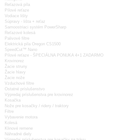
Reťazová píla
Pílové reťaze
Vodiace lišty
Súpravy - lišta + reťaz
Samoostriaci systém PowerSharp
Reťazové kolesá
Palivové filtre
Elektrická píla Oregon CS1500
SpeedCut™ Nano
Pílové reťaze - ŠPECIÁLNA PONUKA 4+1 ZADARMO
Krovinorez
Žacie struny
Žacie hlavy
Žacie nože
Vzduchové filtre
Ostatné príslušenstvo
Výpredaj príslušenstva pre krovinorez
Kosačka
Nože pre kosačky / ridery / traktory
Filtre
Vybavenie motora
Kolesá
Klinové remene
Náhradné diely
Výpredaj príslušenstva pre kosačky na trávu