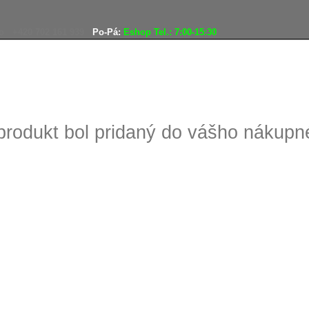
o
+420 702 161 939
Po-Pá:
Eshop Tel.: 7:00-15:30
Doprava zadarmo
Vráteni
produkt bol pridaný do vášho nákup