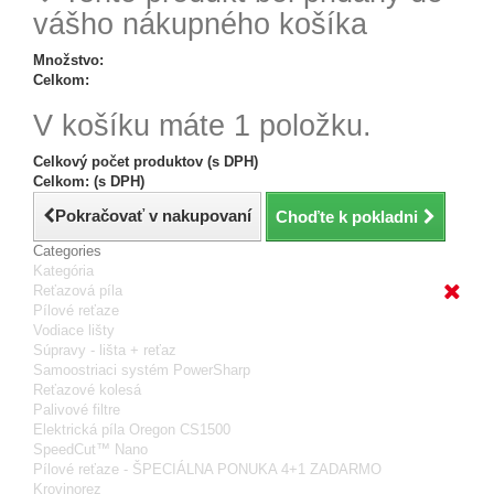
vášho nákupného košíka
Množstvo:
Celkom:
V košíku máte 1 položku.
Celkový počet produktov (s DPH)
Celkom: (s DPH)
Pokračovať v nakupovaní
Choďte k pokladni
Categories
Kategória
Reťazová píla
Pílové reťaze
Vodiace lišty
Súpravy - lišta + reťaz
Samoostriaci systém PowerSharp
Reťazové kolesá
Palivové filtre
Elektrická píla Oregon CS1500
SpeedCut™ Nano
Pílové reťaze - ŠPECIÁLNA PONUKA 4+1 ZADARMO
Krovinorez