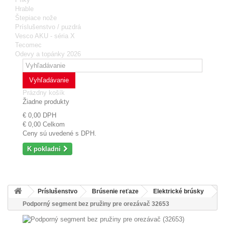
Hrable
Štepiace nože
Príslušenstvo / puzdrá
Vesco AKU - séria X
Tecomec
Odevy a topánky 2026
Vyhľadávanie
Prázdny košík
Žiadne produkty
€ 0,00
DPH
€ 0,00
Celkom
Ceny sú uvedené s DPH.
K pokladni
Príslušenstvo
Brúsenie reťaze
Elektrické brúsky
Podporný segment bez pružiny pre orezávač 32653