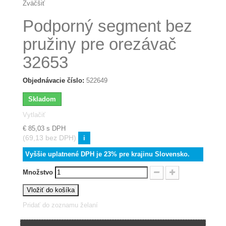
Zväčšiť
Podporný segment bez
pružiny pre orezávač
32653
Objednávacie číslo:
522649
Skladom
Vytlačiť
€ 85,03
s DPH
(69,13 bez DPH)
i
Vyššie uplatnené DPH je 23% pre krajinu Slovensko.
Množstvo
Vložiť do košíka
Pridať do zoznamu želaní