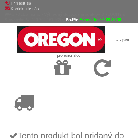
Prihlásiť sa
Kontaktujte nás
AGROLES, s.r.o. - Výhradný dovozca produktov OREGON na
Slovensko
+420 702 161 939
Po-Pá:
Eshop Tel.: 7:00-15:30
...výber
profesionálov
Doprava
Vrátenie tovaru,
zadarmo
reklamácie
Tovar odoslaný
do 24 hodín
Tento produkt bol pridaný do