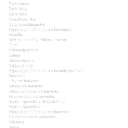
Žacie struny
Žacie hlavy
Žacie nože
Vzduchové filtre
Ostatné príslušenstvo
Výpredaj príslušenstva pre krovinorez
Kosačka
Nože pre kosačky / ridery / traktory
Filtre
Vybavenie motora
Kolesá
Klinové remene
Náhradné diely
Výpredaj príslušenstva pre kosačky na trávu
Harvester
Lišty pre harvester
Reťaze pre harvester
Reťazové kolesa pre harvester
Príslušenstvo pre harvester
Systém SpeedMax XL (Anti-Vibe)
Systém SpeedMax
Výpredaj príslušenstva pre harvester
Osobné ochranné vybavenie
Nohavice
Bundy