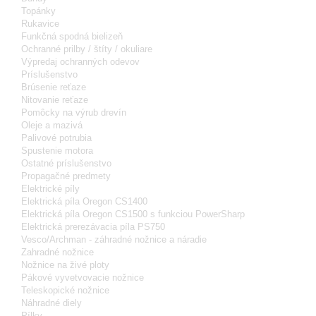
Topánky
Rukavice
Funkčná spodná bielizeň
Ochranné prilby / štíty / okuliare
Výpredaj ochranných odevov
Príslušenstvo
Brúsenie reťaze
Nitovanie reťaze
Pomôcky na výrub drevín
Oleje a mazivá
Palivové potrubia
Spustenie motora
Ostatné príslušenstvo
Propagačné predmety
Elektrické píly
Elektrická píla Oregon CS1400
Elektrická píla Oregon CS1500 s funkciou PowerSharp
Elektrická prerezávacia píla PS750
Vesco/Archman - záhradné nožnice a náradie
Zahradné nožnice
Nožnice na živé ploty
Pákové vyvetvovacie nožnice
Teleskopické nožnice
Náhradné diely
Pílky