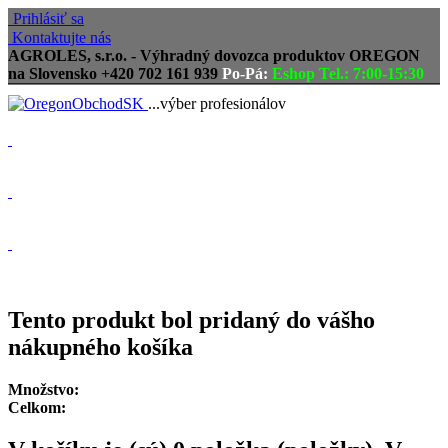
Prihlásiť sa
Kontaktujte nás
AGROLES, s.r.o. - Výhradný dovozca produktov OREGON
na Slovensko
+420 702 161 939
Po-Pá:
Eshop Tel.: 7:00-15:30
...výber profesionálov
Doprava zadarmo
Vrátenie tovaru, reklamácie
Tovar odoslaný do 24 hodín
Tento produkt bol pridaný do vášho
nákupného košíka
Množstvo:
Celkom: