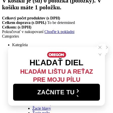
V košíku je (sú)
0
položka (položky).
V
košíku máte 1 položku.
Celkový počet produktov (s DPH)
Celkem doprava (s DPH.)
To be determined
Celkom: (s DPH)
Pokračovať v nakupovaní
Choďte k pokladni
Categories
Kategória
Reťazová píla
Pílové reťaze
Vodiace lišty
Súpravy - lišta + reťaz
Samoostriaci systém PowerSharp
Reťazové kolesá
Palivové filtre
Elektrická píla Oregon CS1500
SpeedCut™ Nano
Pílové reťaze - ŠPECIÁLNA PONUKA 4+1
ZADARMO
Krovinorez
Žacie struny
Žacie hlavy
Žacie nože