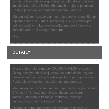
účinný polosyntetický olej určený na optimalizáciu výkonu
kosačiek na trávu a iných záhradných strojov s pohonom.
Poskytuje vynikajúce mazanie a ochranu motora.
Má vynikajúce mazacie vlastnosti, je vhodný na použitie pri
teplotách nad 0 °C - 40 °C (sezónne). Olej je vhodný pre
bežné kosačky, traktorové kosačky, motorové kosačky,
čerpadlá atď. so 4-taktnými motormi.
Oreg
DETAILY
Olej pre štvortaktné motory OREGON SAE30 je vysoko
účinný polosyntetický olej určený na optimalizáciu výkonu
kosačiek na trávu a iných záhradných strojov s pohonom.
Poskytuje vynikajúce mazanie a ochranu motora.
Má vynikajúce mazacie vlastnosti, je vhodný na použitie od
0 °C do 40 °C (sezónne). Olej je vhodný pre bežné
kosačky, traktorové kosačky, motorové kosačky,
kultivátory atď. so 4-taktnými motormi.
Optimálne chráni motor pred usadzovaním nečistôt a