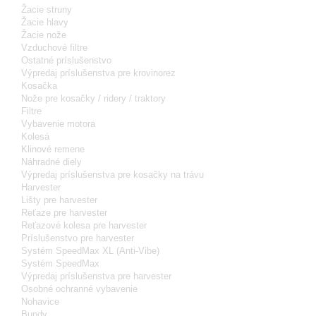
Žacie struny
Žacie hlavy
Žacie nože
Vzduchové filtre
Ostatné príslušenstvo
Výpredaj príslušenstva pre krovinorez
Kosačka
Nože pre kosačky / ridery / traktory
Filtre
Vybavenie motora
Kolesá
Klinové remene
Náhradné diely
Výpredaj príslušenstva pre kosačky na trávu
Harvester
Lišty pre harvester
Reťaze pre harvester
Reťazové kolesa pre harvester
Príslušenstvo pre harvester
Systém SpeedMax XL (Anti-Vibe)
Systém SpeedMax
Výpredaj príslušenstva pre harvester
Osobné ochranné vybavenie
Nohavice
Bundy