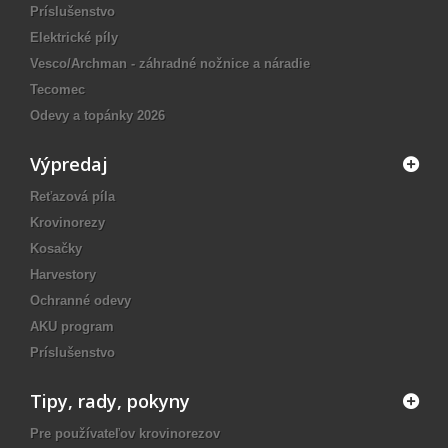
Príslušenstvo
Elektrické píly
Vesco/Archman - záhradné nožnice a náradie
Tecomec
Odevy a topánky 2026
Výpredaj
Reťazová píla
Krovinorezy
Kosačky
Harvestory
Ochranné odevy
AKU program
Príslušenstvo
Tipy, rady, pokyny
Pre používateľov krovinorezov