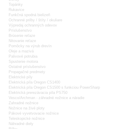
Topánky
Rukavice
Funkčná spodná bielizeň
Ochranné prilby / štíty / okuliare
Výpredaj ochranných odevov
Príslušenstvo
Brúsenie reťaze
Nitovanie reťaze
Pomôcky na výrub drevín
Oleje a mazivá
Palivové potrubia
Spustenie motora
Ostatné príslušenstvo
Propagačné predmety
Elektrické píly
Elektrická píla Oregon CS1400
Elektrická píla Oregon CS1500 s funkciou PowerSharp
Elektrická prerezávacia píla PS750
Vesco/Archman - záhradné nožnice a náradie
Zahradné nožnice
Nožnice na živé ploty
Pákové vyvetvovacie nožnice
Teleskopické nožnice
Náhradné diely
Pílky