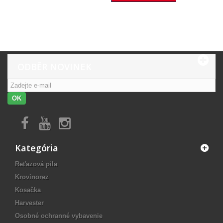
ODBĚR NOVINEK
OK
Kategória
Reťazová píla
Krovinorez
Kosačka
Harvester
Osobné ochranné vybavenie