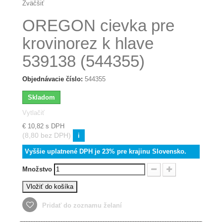
Zväčšiť
OREGON cievka pre
krovinorez k hlave
539138 (544355)
Objednávacie číslo:
544355
Skladom
Vytlačiť
€ 10,82
s DPH
(8,80 bez DPH)
i
Vyššie uplatnené DPH je 23% pre krajinu Slovensko.
Množstvo
Vložiť do košíka
Pridať do zoznamu želaní