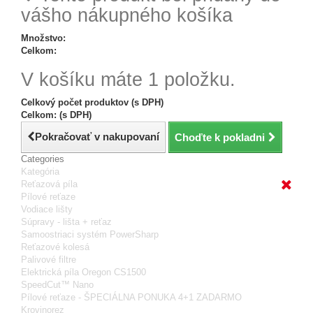
vášho nákupného košíka
Množstvo:
Celkom:
V košíku máte 1 položku.
Celkový počet produktov (s DPH)
Celkom: (s DPH)
Pokračovať v nakupovaní
Choďte k pokladni
Categories
Kategória
Reťazová píla
Pílové reťaze
Vodiace lišty
Súpravy - lišta + reťaz
Samoostriaci systém PowerSharp
Reťazové kolesá
Palivové filtre
Elektrická píla Oregon CS1500
SpeedCut™ Nano
Pílové reťaze - ŠPECIÁLNA PONUKA 4+1 ZADARMO
Krovinorez