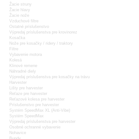
Žacie struny
Žacie hlavy
Žacie nože
Vzduchové filtre
Ostatné príslušenstvo
Výpredaj príslušenstva pre krovinorez
Kosačka
Nože pre kosačky / ridery / traktory
Filtre
Vybavenie motora
Kolesá
Klinové remene
Náhradné diely
Výpredaj príslušenstva pre kosačky na trávu
Harvester
Lišty pre harvester
Reťaze pre harvester
Reťazové kolesa pre harvester
Príslušenstvo pre harvester
Systém SpeedMax XL (Anti-Vibe)
Systém SpeedMax
Výpredaj príslušenstva pre harvester
Osobné ochranné vybavenie
Nohavice
Bundy