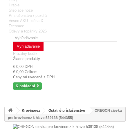
Hrable
Štepiace nože
Príslušenstvo / puzdrá
Vesco AKU - séria X
Tecomec
Odevy a topánky 2026
Vyhľadávanie
Prázdny košík
Žiadne produkty
€ 0,00
DPH
€ 0,00
Celkom
Ceny sú uvedené s DPH.
K pokladni
Krovinorez
Ostatné príslušenstvo
OREGON cievka
pre krovinorez k hlave 539138 (544355)