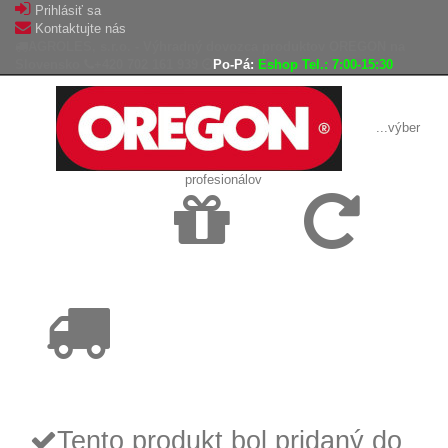
Prihlásiť sa
Kontaktujte nás
AGROLES, s.r.o. - Výhradný dovozca produktov OREGON na
Slovensko
+420 702 161 939
Po-Pá:
Eshop Tel.: 7:00-15:30
...výber
profesionálov
Doprava
Vrátenie tovaru,
zadarmo
reklamácie
Tovar odoslaný
do 24 hodín
Tento produkt bol pridaný do