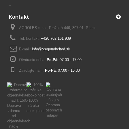
--
Kontakt
AGROLES s.r.o., Pražská 446, 397 01, Písek
Tel. kontakt:
+420 702 161 939
E-mail:
info@oregonobchod.sk
Otváracia doba:
Po-Pá:
07:00 - 17:00
Zavolajte nám:
Po-Pá:
07:00 - 15:30
100%
Ochrana
Doprava
záruka
osobných
zdarma
spokojnosti
údajov
pri
objednávkach
nad €