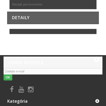
Navijak pre krovinorez
DETAILY
ODBĚR NOVINEK
OK
Kategória