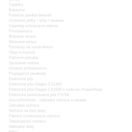
Topánky
Rukavice
Funkčná spodná bielizeň
Ochranné prilby / štíty / okuliare
Výpredaj ochranných odevov
Príslušenstvo
Brúsenie reťaze
Nitovanie reťaze
Pomôcky na výrub drevín
Oleje a mazivá
Palivové potrubia
Spustenie motora
Ostatné príslušenstvo
Propagačné predmety
Elektrické píly
Elektrická píla Oregon CS1400
Elektrická píla Oregon CS1500 s funkciou PowerSharp
Elektrická prerezávacia píla PS750
Vesco/Archman - záhradné nožnice a náradie
Zahradné nožnice
Nožnice na živé ploty
Pákové vyvetvovacie nožnice
Teleskopické nožnice
Náhradné diely
Pílky