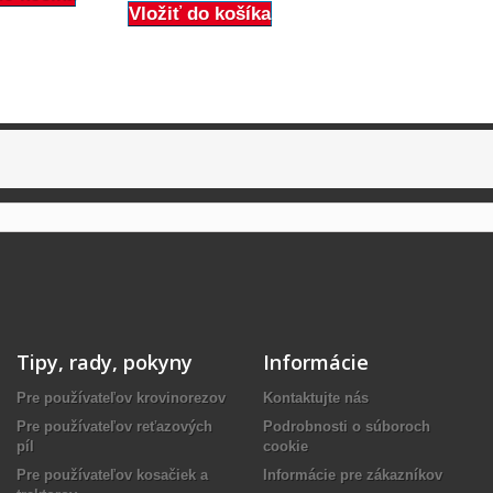
Vložiť do košíka
Tipy, rady, pokyny
Informácie
Pre používateľov krovinorezov
Kontaktujte nás
Pre používateľov reťazových
Podrobnosti o súboroch
píl
cookie
Pre používateľov kosačiek a
Informácie pre zákazníkov