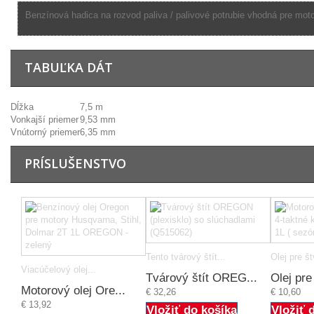
Benzínová hadica na rozvod paliva / palivové potrubie vhodná pre moto
TABUĽKA DÁT
Dĺžka
7,5 m
Vonkajší priemer
9,53 mm
Vnútorný priemer
6,35 mm
PRÍSLUŠENSTVO
Tento tvárový štít...
Olej pre št
Viacúčelový olej...
Tvárový štít OREG...
Olej pre
Motorový olej Ore...
€ 32,26
€ 10,60
€ 13,92
Vložiť do košíka
Vložiť 