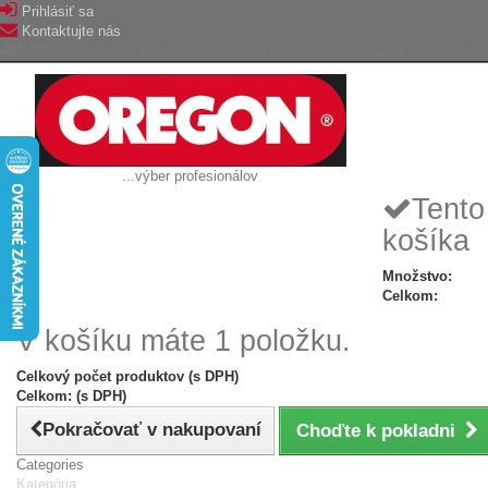
Prihlásiť sa
Kontaktujte nás
AGROLES, s.r.o. - Výhradný dovozca produktov OREGON na Slovens
...výber profesionálov
Tento
košíka
Množstvo:
Celkom:
V košíku máte 1 položku.
Celkový počet produktov (s DPH)
Celkom: (s DPH)
Pokračovať v nakupovaní
Choďte k pokladni
Categories
Kategória