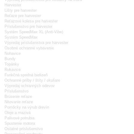
Harvester
Lišty pre harvester
Reťaze pre harvester
Reťazové kolesa pre harvester
Príslušenstvo pre harvester
Systém SpeedMax XL (Anti-Vibe)
Systém SpeedMax
Výpredaj príslušenstva pre harvester
Osobné ochranné vybavenie
Nohavice
Bundy
Topánky
Rukavice
Funkčná spodná bielizeň
Ochranné prilby / štíty / okuliare
Výpredaj ochranných odevov
Príslušenstvo
Brúsenie reťaze
Nitovanie reťaze
Pomôcky na výrub drevín
Oleje a mazivá
Palivové potrubia
Spustenie motora
Ostatné príslušenstvo