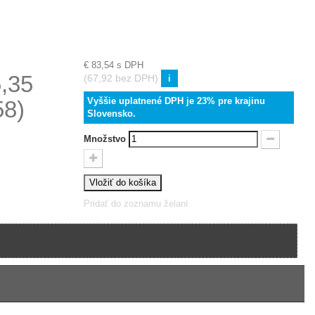
€ 83,54
s DPH
,35
(67,92 bez DPH)
i
Vyššie uplatnené DPH je 23% pre krajinu
58)
Slovensko.
Množstvo
Vložiť do košíka
Pridať do zoznamu želaní