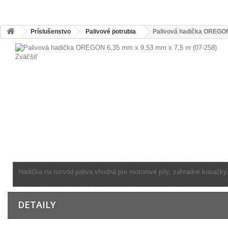
Príslušenstvo
Palivové potrubia
Palivová hadička OREGON
Zväčšiť
Hadička na rozvod paliva vhodná pre motorové píly, záhradné kosačky, 
DETAILY