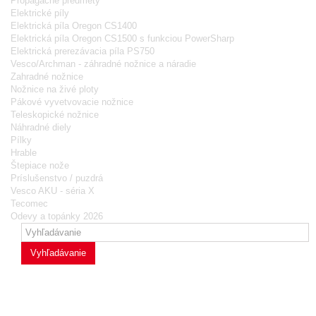
Propagačné predmety
Elektrické píly
Elektrická píla Oregon CS1400
Elektrická píla Oregon CS1500 s funkciou PowerSharp
Elektrická prerezávacia píla PS750
Vesco/Archman - záhradné nožnice a náradie
Zahradné nožnice
Nožnice na živé ploty
Pákové vyvetvovacie nožnice
Teleskopické nožnice
Náhradné diely
Pílky
Hrable
Štepiace nože
Príslušenstvo / puzdrá
Vesco AKU - séria X
Tecomec
Odevy a topánky 2026
Vyhľadávanie