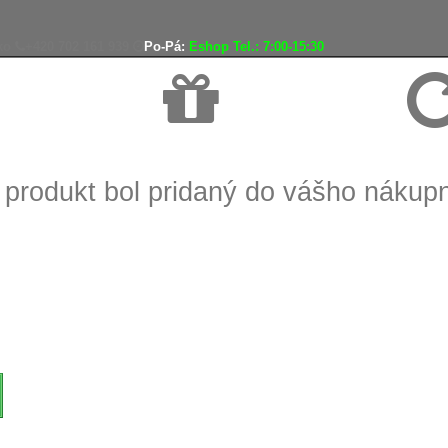
ko
+420 702 161 939
Po-Pá:
Eshop Tel.: 7:00-15:30
Doprava zadarmo
Vráteni
 produkt bol pridaný do vášho nákup