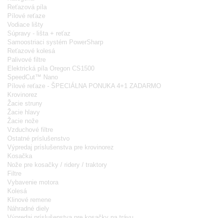
Reťazová píla
Pílové reťaze
Vodiace lišty
Súpravy - lišta + reťaz
Samoostriaci systém PowerSharp
Reťazové kolesá
Palivové filtre
Elektrická píla Oregon CS1500
SpeedCut™ Nano
Pílové reťaze - ŠPECIÁLNA PONUKA 4+1 ZADARMO
Krovinorez
Žacie struny
Žacie hlavy
Žacie nože
Vzduchové filtre
Ostatné príslušenstvo
Výpredaj príslušenstva pre krovinorez
Kosačka
Nože pre kosačky / ridery / traktory
Filtre
Vybavenie motora
Kolesá
Klinové remene
Náhradné diely
Výpredaj príslušenstva pre kosačky na trávu