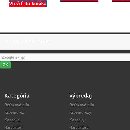
Vložiť do košíka
ODBĚR NOVINEK
OK
Kategória
Výpredaj
Reťazová píla
Reťazová píla
Krovinorez
Krovinorezy
Kosačka
Kosačky
Harvester
Harvestory