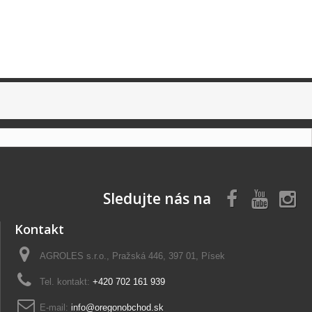
Sledujte nás na
Kontakt
AGROLES s.r.o., Pražská 446, 397 01, Písek
Tel. kontakt:
+420 702 161 939
E-mail:
info@oregonobchod.sk