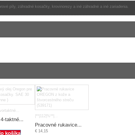
rové píly, záhradné kosačky, krovinorezy a iné záhradné a iné zariadenia.
vortaktné...
|**|112|%**|...
 4-taktné...
Pracovné rukavice...
€ 14,15
do košíka