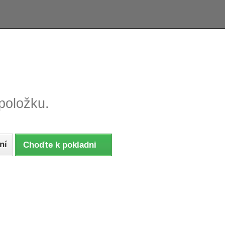
e tovaru, reklamácie
Tovar odoslaný do 24 hodín
položku.
ní
Choďte k pokladni