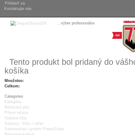
Prihlásiť sa
Kontaktujte nás
AGROLES, s.r.o. - Výhradný dovozca produktov OREGON na Slovensk
...výber profesionálov
Tento produkt bol pridaný do váš
košíka
Množstvo:
Celkom:
Categories
Kategória
Reťazová píla
Pílové reťaze
Vodiace lišty
Súpravy - lišta + reťaz
Samoostriaci systém PowerSharp
Reťazové kolesá