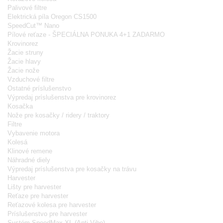
Palivové filtre
Elektrická píla Oregon CS1500
SpeedCut™ Nano
Pílové reťaze - ŠPECIÁLNA PONUKA 4+1 ZADARMO
Krovinorez
Žacie struny
Žacie hlavy
Žacie nože
Vzduchové filtre
Ostatné príslušenstvo
Výpredaj príslušenstva pre krovinorez
Kosačka
Nože pre kosačky / ridery / traktory
Filtre
Vybavenie motora
Kolesá
Klinové remene
Náhradné diely
Výpredaj príslušenstva pre kosačky na trávu
Harvester
Lišty pre harvester
Reťaze pre harvester
Reťazové kolesa pre harvester
Príslušenstvo pre harvester
Systém SpeedMax XL (Anti-Vibe)