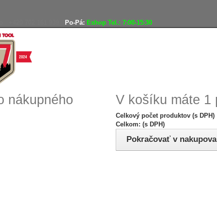
o
+420 702 161 939
Po-Pá:
Eshop Tel.: 7:00-15:30
Doprava zadarmo
Vráteni
ho nákupného
V košíku máte 1 
Celkový počet produktov (s DPH)
Celkom: (s DPH)
Pokračovať v nakupova