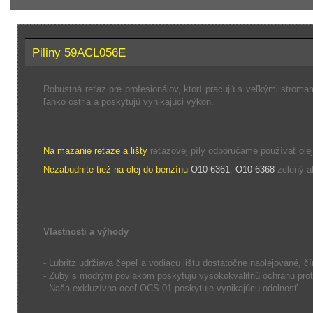
Piliny 59ACL056E
Robustná reťaz pre profesionálov, ktorí pracujú s veľkými strom
ľahko ostria a poskytujú vynikajúci výkon.
Na mazanie reťaze a lišty
reťazovej píly odporúčame používať ol
Nezabudnite tiež na olej do benzínu
O10-6361
,
O10-6368
zelený a
Vlastnosti a výhody
- Lubritz udržiava čepeľ a vodiacu lištu dostatočne naolejované, čí
- Zuby s modrým povlakom poskytujú vysokokvalitnú ochranu proti
- Naša exkluzívna oceľ OCS-01 poskytuje vynikajúcu odolnosť