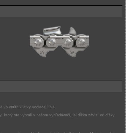
e vo vnútri klietky vodiacej línie.
y, ktorý ste vybrali v našom vyhľadávači, jej dĺžka závisí od dĺžky