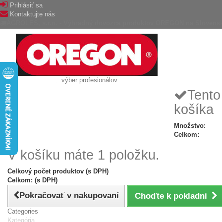
Prihlásiť sa
Kontaktujte nás
AGROLES, s.r.o. - Výhradný dovozca produktov OREGON na Slovens
...výber profesionálov
Tento
košíka
Množstvo:
Celkom:
V košíku máte 1 položku.
Celkový počet produktov (s DPH)
Celkom: (s DPH)
Pokračovať v nakupovaní
Choďte k pokladni
Categories
Kategória