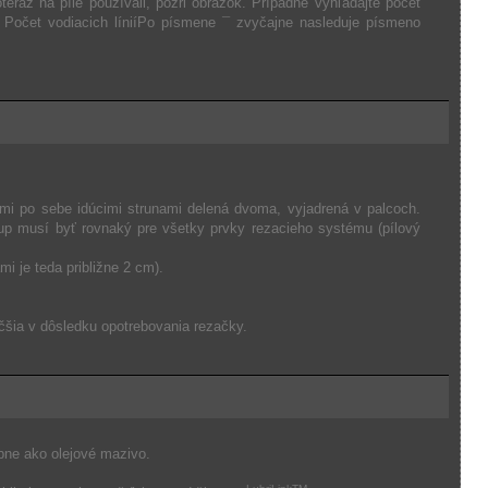
doteraz na píle používali, pozri obrázok. Prípadne vyhľadajte počet
. Počet vodiacich líniíPo písmene ¯ zvyčajne nasleduje písmeno
romi po sebe idúcimi strunami delená dvoma, vyjadrená v palcoch.
stup musí byť rovnaký pre všetky prvky rezacieho systému (pílový
mi je teda približne 2 cm).
šia v dôsledku opotrebovania rezačky.
bne ako olejové mazivo.