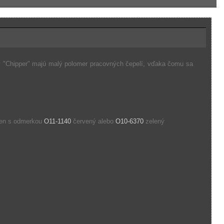
uby "Chipper" majú malý polomer pracovných čepelí, vďaka čomu sa
den s odmerkou
O11-1140
červený alebo
O10-6370
zelený