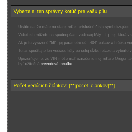
Vyberte si ten správny kotúč pre vašu pílu
Uistite sa, že máte na starej reťazi príslušné čísla symbolizujúce 
Vidieť ich môžete na spodnej časti vodiacej lišty - t. j. tej, ktorá 
Ak je tu vyrazené "59", jej parametre sú: .404" palcov a hrúbka vod
Teraz spočítajte len vodiace lišty po celej dĺžke reťaze a vybert
Upozorňujeme, že VIN môže mať označenie inej reťaze Oregon a
byť užitočná
prevodová tabuľka
.
Počet vedúcich článkov: [**[pocet_clankov]**]