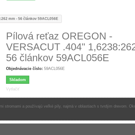
8:262 mm - 56 článkov 59ACL056E
Pílová reťaz OREGON -
VERSACUT .404" 1,6238:26
56 článkov 59ACL056E
Objednávacie číslo:
59ACL056E
Skladom
Vytlačiť
kými stromami a používajú veľké píly, najmä v oblastiach s tvrdým drevom. O