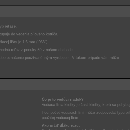
typ reťaze.
vstupuje do vedenia pílového kotúča.
iacej lišty je 1,6 mm (.063").
e vhodnú reťaz z ponuky 59 v našom obchode.
lebo označenie používané iným výrobcom. V takom prípade vám môže
Čo je to vedúci riadok?
Vodiaca línia klietky je časť klietky, ktorá sa pohybuj
Hoci počet vodiacich línií môže zodpovedať typu píl
použitej vodiacej línie.
Ako určiť dĺžku rezu: