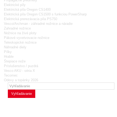
Propagačné predmety
Elektrické píly
Elektrická píla Oregon CS1400
Elektrická píla Oregon CS1500 s funkciou PowerSharp
Elektrická prerezávacia píla PS750
Vesco/Archman - záhradné nožnice a náradie
Zahradné nožnice
Nožnice na živé ploty
Pákové vyvetvovacie nožnice
Teleskopické nožnice
Náhradné diely
Pílky
Hrable
Štepiace nože
Príslušenstvo / puzdrá
Vesco AKU - séria X
Tecomec
Odevy a topánky 2026
Vyhľadávanie