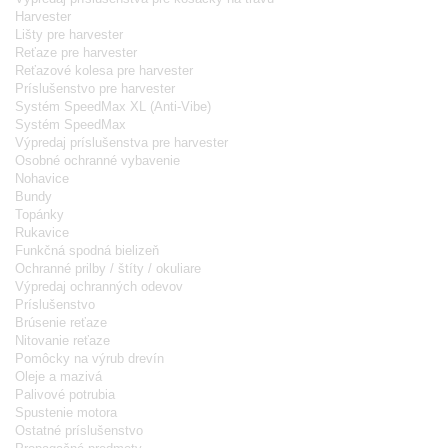
Harvester
Lišty pre harvester
Reťaze pre harvester
Reťazové kolesa pre harvester
Príslušenstvo pre harvester
Systém SpeedMax XL (Anti-Vibe)
Systém SpeedMax
Výpredaj príslušenstva pre harvester
Osobné ochranné vybavenie
Nohavice
Bundy
Topánky
Rukavice
Funkčná spodná bielizeň
Ochranné prilby / štíty / okuliare
Výpredaj ochranných odevov
Príslušenstvo
Brúsenie reťaze
Nitovanie reťaze
Pomôcky na výrub drevín
Oleje a mazivá
Palivové potrubia
Spustenie motora
Ostatné príslušenstvo