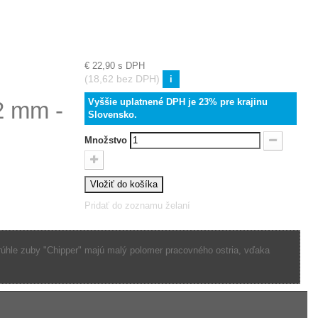
€ 22,90
s DPH
(18,62 bez DPH)
i
Vyššie uplatnené DPH je 23% pre krajinu
2 mm -
Slovensko.
Množstvo
Vložiť do košíka
Pridať do zoznamu želaní
krúhle zuby "Chipper" majú malý polomer pracovného ostria, vďaka