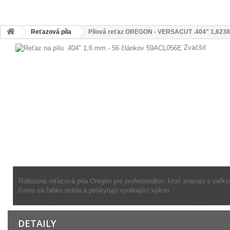
Reťazová píla
Pílová reťaz OREGON - VERSACUT .404" 1,623
Zväčšiť
Robustná reťazová píla Oregon pre profesionálov, ktorí pracujú s veľ
čomu sa ľahko ostria a poskytujú vynikajúci výkon.
DETAILY