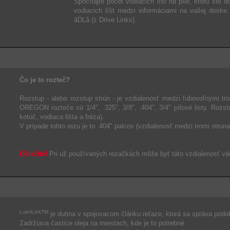
Spočítajte počet vodiacich líšt na píle, ktorú ste 
vodiacich líšt medzi informáciami na vašej doske
âDLâ (z Drive Links).
Čo je to rozteč?
Rozstup - alebo rozstup strún - je vzdialenosť medzi ľubovoľnými t
OREGON rozteče sú 1/4", .325", 3/8", .404", 3/4" pílové listy. Roz
kotúč, vodiaca lišta a fréza).
V prípade tohto rezu je to .404" palcov (vzdialenosť medzi tromi struna
Dôležité!
Pri už používaných rezačkách môže byť táto vzdialenosť väč
LubriLinkTM
je dutina v spojovacom článku reťaze, ktorá sa správa podo
Zadržiava častice oleja na miestach, kde je to potrebné