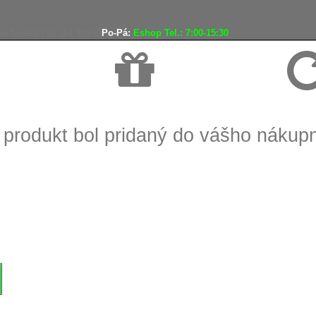
ko
+420 702 161 939
Po-Pá:
Eshop Tel.: 7:00-15:30
Doprava zadarmo
Vráteni
 produkt bol pridaný do vášho nákup