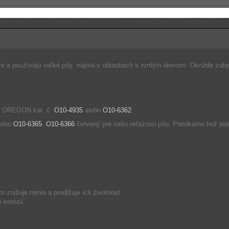
ami a používajú veľké píly, najmä v oblastiach s tvrdým drevom. Okrúhle z
ej OREGON kat. č.
O10-4935
alebo
O10-6362
.
lebo
O10-6365
,
O10-6366
červený pre vašu reťazovú pílu. Ponúkame tiež je
m znižuje trenie a predlžuje ich životnosť
 korózii.