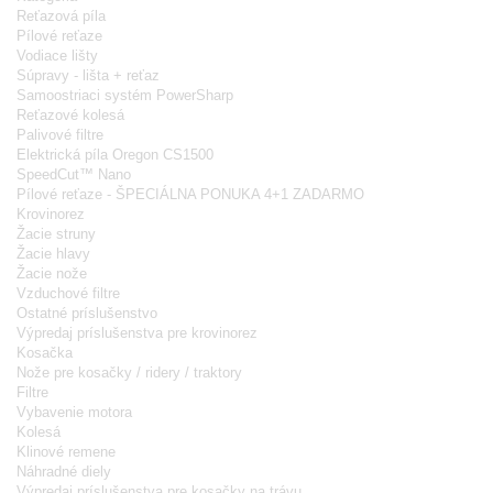
Reťazová píla
Pílové reťaze
Vodiace lišty
Súpravy - lišta + reťaz
Samoostriaci systém PowerSharp
Reťazové kolesá
Palivové filtre
Elektrická píla Oregon CS1500
SpeedCut™ Nano
Pílové reťaze - ŠPECIÁLNA PONUKA 4+1 ZADARMO
Krovinorez
Žacie struny
Žacie hlavy
Žacie nože
Vzduchové filtre
Ostatné príslušenstvo
Výpredaj príslušenstva pre krovinorez
Kosačka
Nože pre kosačky / ridery / traktory
Filtre
Vybavenie motora
Kolesá
Klinové remene
Náhradné diely
Výpredaj príslušenstva pre kosačky na trávu