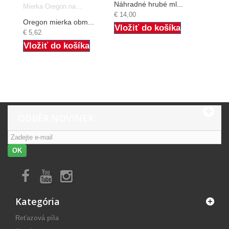
Náhradné hrubé ml...
Mierka Oregon na...
€ 14,00
Oregon mierka obm...
Vložiť do košíka
€ 5,62
Vložiť do košíka
ODBĚR NOVINEK
OK
Kategória
Reťazová píla