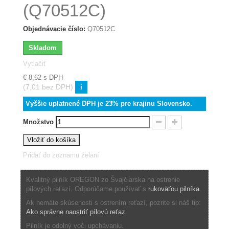
(Q70512C)
Objednávacie číslo:
Q70512C
Skladom
Vytlačiť
€ 8,62
s DPH
(7,01 bez DPH)
i
Vyššie uplatnené DPH je 23% pre krajinu Slovensko.
Množstvo
Vložiť do košíka
Pridať do zoznamu želaní
Kvalitný pilník OREGON zo Švajčiarska na ostrenie
pílových reťazí. Odporúčame používať s
rukoväťou pilníka
.
Ak nemáte skúsenosti s ostrením reťazí, pozrite si náš tip:
Ako správne naostriť pílovú reťaz.
Pilník je odolný voči upchávaniu.