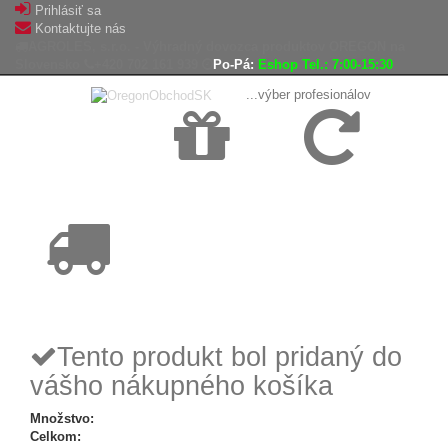
Prihlásiť sa
Kontaktujte nás
AGROLES, s.r.o. - Výhradný dovozca produktov OREGON na
Slovensko
+420 702 161 939
Po-Pá:
Eshop Tel.: 7:00-15:30
...výber profesionálov
Doprava
Vrátenie tovaru,
zadarmo
reklamácie
Tovar odoslaný
do 24 hodín
Tento produkt bol pridaný do
vášho nákupného košíka
Množstvo:
Celkom: