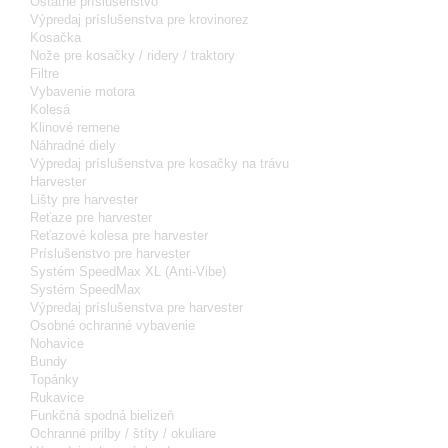
Ostatné príslušenstvo
Výpredaj príslušenstva pre krovinorez
Kosačka
Nože pre kosačky / ridery / traktory
Filtre
Vybavenie motora
Kolesá
Klinové remene
Náhradné diely
Výpredaj príslušenstva pre kosačky na trávu
Harvester
Lišty pre harvester
Reťaze pre harvester
Reťazové kolesa pre harvester
Príslušenstvo pre harvester
Systém SpeedMax XL (Anti-Vibe)
Systém SpeedMax
Výpredaj príslušenstva pre harvester
Osobné ochranné vybavenie
Nohavice
Bundy
Topánky
Rukavice
Funkčná spodná bielizeň
Ochranné prilby / štíty / okuliare