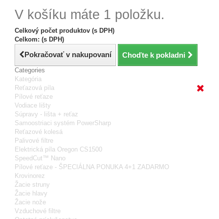
V košíku máte 1 položku.
Celkový počet produktov (s DPH)
Celkom: (s DPH)
Pokračovať v nakupovaní
Choďte k pokladni
Categories
Kategória
Reťazová píla
Pílové reťaze
Vodiace lišty
Súpravy - lišta + reťaz
Samoostriaci systém PowerSharp
Reťazové kolesá
Palivové filtre
Elektrická píla Oregon CS1500
SpeedCut™ Nano
Pílové reťaze - ŠPECIÁLNA PONUKA 4+1 ZADARMO
Krovinorez
Žacie struny
Žacie hlavy
Žacie nože
Vzduchové filtre