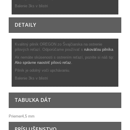
Balenie 3ks v blistri
DETAILY
Kvalitný pilník OREGON zo Švajčiarska na ostrenie
pílových reťazí. Odporúčame používať s
rukoväťou pilníka
.
Ak nemáte skúsenosti s ostrením reťazí, pozrite si náš tip:
Ako správne naostriť pílovú reťaz.
Pilník je odolný voči upchávaniu.
Balenie 3ks v blistri
TABUĽKA DÁT
Priemer
4,5 mm
PRÍSLUŠENSTVO