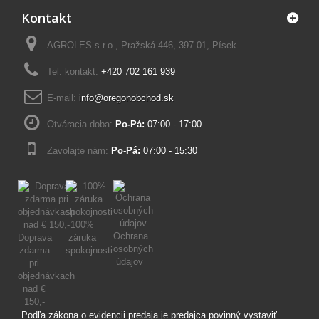
Kontakt
AGROLES s.r.o., Pražská 446, 397 01, Písek
Tel. kontakt:
+420 702 161 939
E-mail:
info@oregonobchod.sk
Otváracia doba:
Po-Pá:
07:00 - 17:00
Zavolajte nám:
Po-Pá:
07:00 - 15:30
100%
Ochrana
Doprava
záruka
osobných
zdarma
spokojnosti
údajov
pri
objednávkach
nad €
150,-
Podľa zákona o evidencii predaja je predajca povinný vystaviť