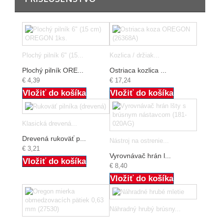
Plochý pilník 6" (15...
Kozlica / držiak...
Plochý pilník ORE...
Ostriaca kozlica ...
€ 4,39
€ 17,24
Vložiť do košíka
Vložiť do košíka
Klasická drevená...
Drevená rukoväť p...
Nástroj na ostrenie...
€ 3,21
Vyrovnávač hrán l...
Vložiť do košíka
€ 8,40
Vložiť do košíka
Náhradný hrubý brúsny...