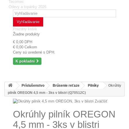
Tecomec
Odevy a topánky 2026
Vyhľadávanie
Prázdny košík
Žiadne produkty
€ 0,00
DPH
€ 0,00
Celkom
Ceny sú uvedené s DPH.
K pokladni
Príslušenstvo
Brúsenie reťaze
Pilníky
Okrúhly
pilník OREGON 4,5 mm - 3ks v blistri (Q70512C)
Zväčšiť
Okrúhly pilník OREGON
4,5 mm - 3ks v blistri