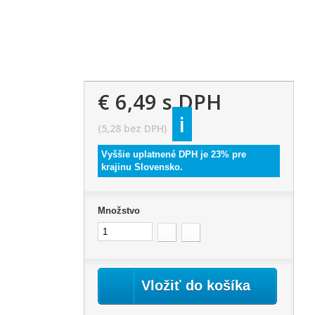
€ 6,49
s DPH
i
(5,28 bez DPH)
Vyššie uplatnené DPH je 23% pre
krajinu Slovensko.
Množstvo
Vložiť do košíka