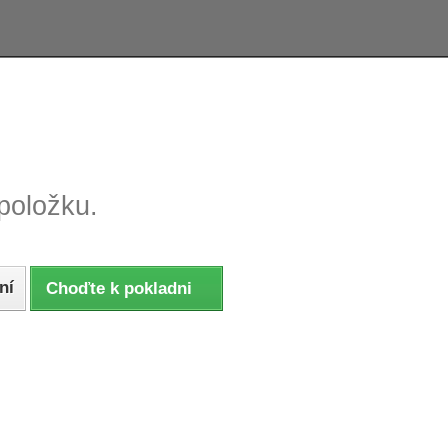
e tovaru, reklamácie
Tovar odoslaný do 24 hodín
položku.
ní
Choďte k pokladni