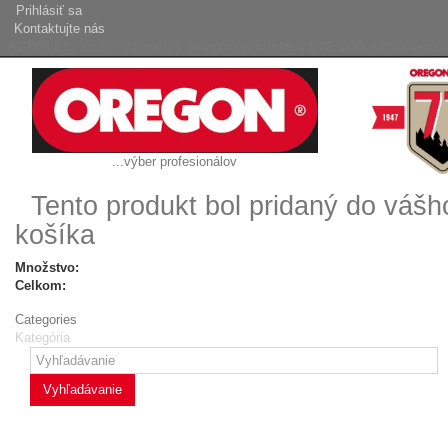
Prihlásiť sa
Kontaktujte nás
AGROLES, s.r.o. - Výhradný dovozca produktov OREGON na Slovensk
...výber profesionálov
Tento produkt bol pridaný do váš
košíka
Množstvo:
Celkom:
Categories
Kategória
Vyhľadávanie