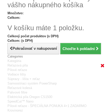
vášho nákupného košíka
Množstvo:
Celkom:
V košíku máte 1 položku.
Celkový počet produktov (s DPH)
Celkom: (s DPH)
Pokračovať v nakupovaní
Choďte k pokladni
Categories
Kategória
Reťazová píla
Pílové reťaze
Vodiace lišty
Súpravy - lišta + reťaz
Samoostriaci systém PowerSharp
Reťazové kolesá
Palivové filtre
Elektrická píla Oregon CS1500
SpeedCut™ Nano
Pílové reťaze - ŠPECIÁLNA PONUKA 4+1 ZADARMO
Krovinorez