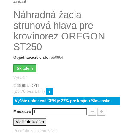
Zväčšiť
Náhradná žacia
strunová hlava pre
krovinorez OREGON
ST250
Objednávacie číslo:
560864
Skladom
Vytlačiť
€ 36,60
s DPH
(29,76 bez DPH)
i
Vyššie uplatnené DPH je 23% pre krajinu Slovensko.
Množstvo
Vložiť do košíka
Pridať do zoznamu želaní