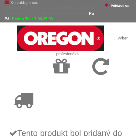
Kontaktujte nás
Prihlásiť sa
AGROLES, s.r.o. - Výhradný dovozca produktov
OREGON na Slovensko
+420 702 161 939
Po-
Pá:
Eshop Tel.: 7:00-15:30
...výber
profesionálov
Doprava
Vrátenie tovaru,
zadarmo
reklamácie
Tovar odoslaný
do 24 hodín
Tento produkt bol pridaný do