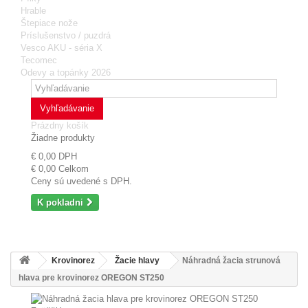
Hrable
Štepiace nože
Príslušenstvo / puzdrá
Vesco AKU - séria X
Tecomec
Odevy a topánky 2026
Vyhľadávanie
Prázdny košík
Žiadne produkty
€ 0,00
DPH
€ 0,00
Celkom
Ceny sú uvedené s DPH.
K pokladni
Krovinorez
Žacie hlavy
Náhradná žacia strunová
hlava pre krovinorez OREGON ST250