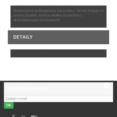
Dvojstrunová rýchloupínacia žacia hlava. Skvele funguje so
strunou Duoline, ktorá je ideálna na použitie s
akumulátorovými krovinorezmi.
DETAILY
ODBĚR NOVINEK
OK