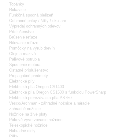
Topánky
Rukavice
Funkčná spodná bielizeň
Ochranné prilby / štíty / okuliare
Výpredaj ochranných odevov
Príslušenstvo
Brúsenie reťaze
Nitovanie reťaze
Pomôcky na výrub drevín
Oleje a mazivá
Palivové potrubia
Spustenie motora
Ostatné príslušenstvo
Propagačné predmety
Elektrické píly
Elektrická píla Oregon CS1400
Elektrická píla Oregon CS1500 s funkciou PowerSharp
Elektrická prerezávacia píla PS750
Vesco/Archman - záhradné nožnice a náradie
Zahradné nožnice
Nožnice na živé ploty
Pákové vyvetvovacie nožnice
Teleskopické nožnice
Náhradné diely
Pílky