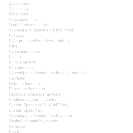
Žacie struny
Žacie hlavy
Žacie nože
Vzduchové filtre
Ostatné príslušenstvo
Výpredaj príslušenstva pre krovinorez
Kosačka
Nože pre kosačky / ridery / traktory
Filtre
Vybavenie motora
Kolesá
Klinové remene
Náhradné diely
Výpredaj príslušenstva pre kosačky na trávu
Harvester
Lišty pre harvester
Reťaze pre harvester
Reťazové kolesa pre harvester
Príslušenstvo pre harvester
Systém SpeedMax XL (Anti-Vibe)
Systém SpeedMax
Výpredaj príslušenstva pre harvester
Osobné ochranné vybavenie
Nohavice
Bundy