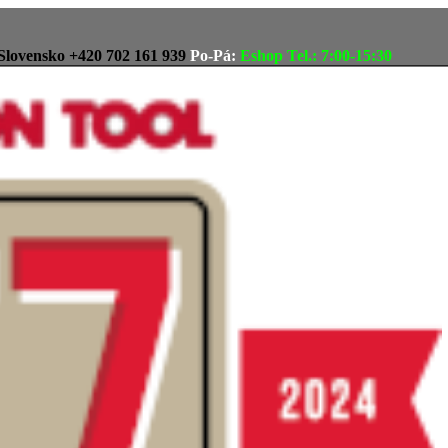
Slovensko
+420 702 161 939
Po-Pá:
Eshop Tel.: 7:00-15:30