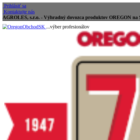
Prihlásiť sa
Kontaktujte nás
AGROLES, s.r.o. - Výhradný dovozca produktov OREGON na 
...výber profesionálov