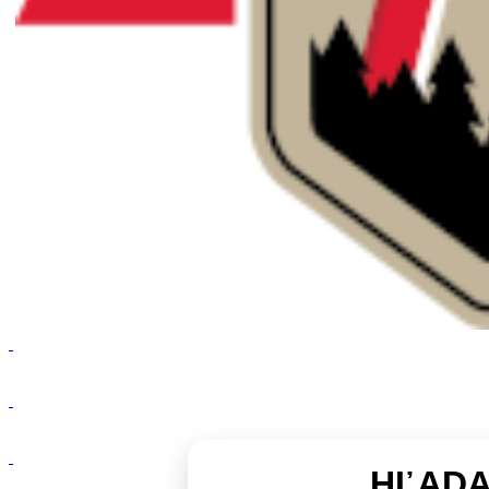
Doprava zadarmo
Vrátenie tovaru, reklamácie