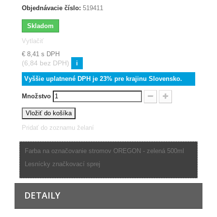
Objednávacie číslo:
519411
Skladom
Vytlačiť
€ 8,41
s DPH
(6,84 bez DPH)
i
Vyššie uplatnené DPH je 23% pre krajinu Slovensko.
Množstvo
Vložiť do košíka
Pridať do zoznamu želaní
Farba na označovanie stromov OREGON - zelená 500ml
Lesnícky značkovací sprej
DETAILY