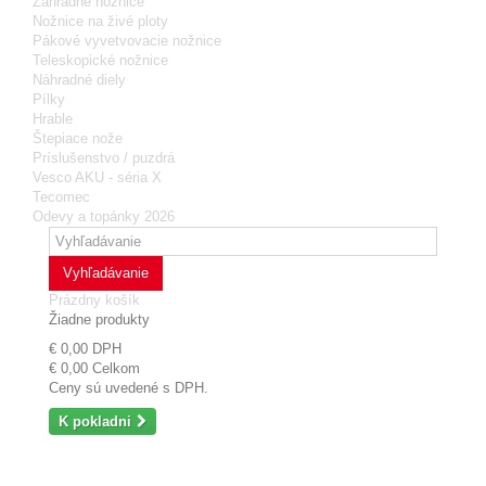
Zahradné nožnice
Nožnice na živé ploty
Pákové vyvetvovacie nožnice
Teleskopické nožnice
Náhradné diely
Pílky
Hrable
Štepiace nože
Príslušenstvo / puzdrá
Vesco AKU - séria X
Tecomec
Odevy a topánky 2026
Vyhľadávanie
Prázdny košík
Žiadne produkty
€ 0,00
DPH
€ 0,00
Celkom
Ceny sú uvedené s DPH.
K pokladni