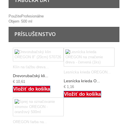
Použite
Profesionálne
Objem
500 ml
PRÍSLUŠENSTVO
Klín na ťažbu dreva...
Lesnícka krieda OREGON...
Drevorubačský kli...
Lesnícka krieda O...
€ 10,61
€ 1,16
Vložiť do košíka
Vložiť do košíka
OREGON farba na...