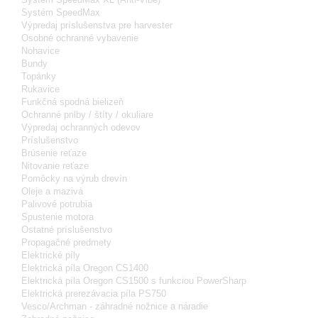
Systém SpeedMax
Výpredaj príslušenstva pre harvester
Osobné ochranné vybavenie
Nohavice
Bundy
Topánky
Rukavice
Funkčná spodná bielizeň
Ochranné prilby / štíty / okuliare
Výpredaj ochranných odevov
Príslušenstvo
Brúsenie reťaze
Nitovanie reťaze
Pomôcky na výrub drevín
Oleje a mazivá
Palivové potrubia
Spustenie motora
Ostatné príslušenstvo
Propagačné predmety
Elektrické píly
Elektrická píla Oregon CS1400
Elektrická píla Oregon CS1500 s funkciou PowerSharp
Elektrická prerezávacia píla PS750
Vesco/Archman - záhradné nožnice a náradie