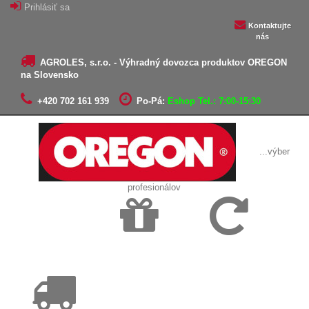
Prihlásiť sa
Kontaktujte
nás
AGROLES, s.r.o. - Výhradný dovozca produktov OREGON
na Slovensko
+420 702 161 939
Po-Pá:
Eshop Tel.: 7:00-15:30
...výber
profesionálov
Doprava
Vrátenie tovaru,
zadarmo
reklamácie