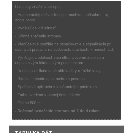
Lesnícky značkovací sprej
- Ergonomický uzáver funguje mnohými spôsobmi - aj
zdola nahor
- Vynikajúca viditeľnosť.
- Účinné značenie stromov.
- Viacúčelové použitie na označovanie a signalizáciu pri
cestných prácach, na budovách, stavbách, kmeňoch atď.
- Vynikajúca odolnosť voči ultrafialovému žiareniu a
nepriaznivým klimatickým podmienkam
- Neobsahuje fluórované uhľovodíky a ťažké kovy
- Rýchle schnutie aj na mokrom povrchu
- Spoľahlivá aplikácia s konštantným prietokom
- Farba uvedená v hornej časti etikety
- Obsah 500 ml
- Dočasné označenie stromov od 2 do 4 rokov
TABUĽKA DÁT