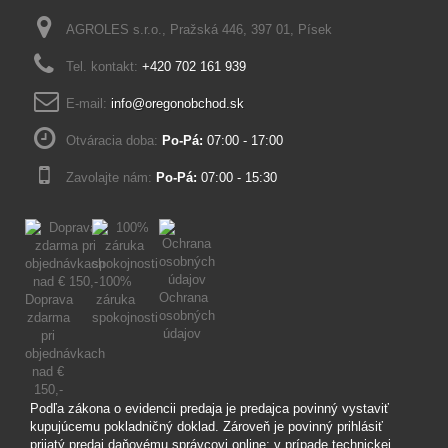
AGROLES s.r.o., Pražská 446, 397 01, Písek
Tel. kontakt:
+420 702 161 939
E-mail:
info@oregonobchod.sk
Otváracia doba:
Po-Pá:
07:00 - 17:00
Zavolajte nám:
Po-Pá:
07:00 - 15:30
100%
Ochrana
Doprava
záruka
osobných
zdarma
spokojnosti
údajov
pri
objednávkach
nad €
150,-
Podľa zákona o evidencii predaja je predajca povinný vystaviť
kupujúcemu pokladničný doklad. Zároveň je povinný prihlásiť
prijatý predaj daňovému správcovi online; v prípade technickej