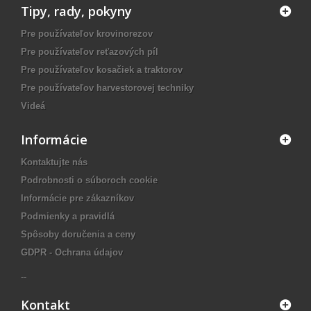
Tipy, rady, pokyny
Pre používateľov krovinorezov
Pre používateľov reťazových píl
Pre používateľov kosačiek a traktorov
Pre používateľov harvestorovej techniky
Videá
Informácie
Kontaktujte nás
Podrobnosti o súboroch cookie
Informácie pre zákazníkov
Podmienky a pravidlá
Spôsoby doručenia a ceny
GDPR - Ochrana údajov
--
Kontakt