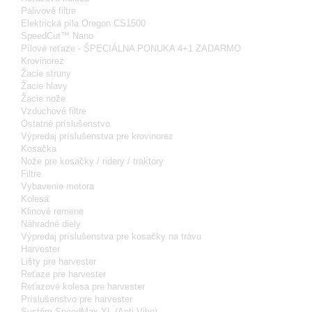
Palivové filtre
Elektrická píla Oregon CS1500
SpeedCut™ Nano
Pílové reťaze - ŠPECIÁLNA PONUKA 4+1 ZADARMO
Krovinorez
Žacie struny
Žacie hlavy
Žacie nože
Vzduchové filtre
Ostatné príslušenstvo
Výpredaj príslušenstva pre krovinorez
Kosačka
Nože pre kosačky / ridery / traktory
Filtre
Vybavenie motora
Kolesá
Klinové remene
Náhradné diely
Výpredaj príslušenstva pre kosačky na trávu
Harvester
Lišty pre harvester
Reťaze pre harvester
Reťazové kolesa pre harvester
Príslušenstvo pre harvester
Systém SpeedMax XL (Anti-Vibe)