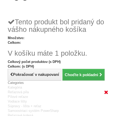
Tovar odoslaný
do 24 hodín
Tento produkt bol pridaný do
vášho nákupného košíka
Množstvo:
Celkom:
V košíku máte 1 položku.
Celkový počet produktov (s DPH)
Celkom: (s DPH)
Pokračovať v nakupovaní
Choďte k pokladni
Categories
Kategória
Reťazová píla
Pílové reťaze
Vodiace lišty
Súpravy - lišta + reťaz
Samoostriaci systém PowerSharp
Reťazové kolesá