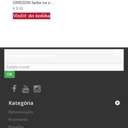
OREGON farba na o...
€ 8,41
Vložiť do košíka
ODBĚR NOVINEK
OK
Kategória
Reťazová píla
Krovinorez
Kosačka