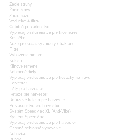
Žacie struny
Žacie hlavy
Žacie nože
Vzduchové filtre
Ostatné príslušenstvo
Výpredaj príslušenstva pre krovinorez
Kosačka
Nože pre kosačky / ridery / traktory
Filtre
Vybavenie motora
Kolesá
Klinové remene
Náhradné diely
Výpredaj príslušenstva pre kosačky na trávu
Harvester
Lišty pre harvester
Reťaze pre harvester
Reťazové kolesa pre harvester
Príslušenstvo pre harvester
Systém SpeedMax XL (Anti-Vibe)
Systém SpeedMax
Výpredaj príslušenstva pre harvester
Osobné ochranné vybavenie
Nohavice
Bundy