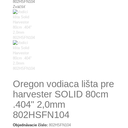
Zväčšiť
Oregon vodiaca lišta pre
harvester SOLID 80cm
.404" 2,0mm
802HSFN104
Objednávacie číslo:
802HSFN104