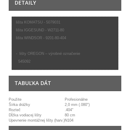
DETAILY
lišta KOMATSU - 5079031
lišta IGGESUND - W2711-80
lišta WINDSOR - 9201-80-404
- lišty OREGON – výrobné označenie
545092
TABUĽKA DÁT
Použite
Profesionálne
Šírka drážky
2,0 mm (.080")
Rozteč
.404"
Dĺžka vodiacej lišty
80 cm
Upevnenie montážnej lišty (harv.)
N104