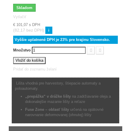
Skladom
Vytlačiť
€ 101,07
s DPH
(82,17 bez DPH)
i
Vyššie uplatnené DPH je 23% pre krajinu Slovensko.
Množstvo
Vložiť do košíka
Pridať do zoznamu želaní
Lišta vhodná pre harvestory, štiepacie automaty a
poloautomaty.
„prepážka“ v drážke lišty
na zadržiavanie oleja a
dokonalejšie mazanie lišty a reťaze
Fuse Zone – oblasť lišty
určená na opätovné
narovnanie deformovanej (ohnutej) lišty