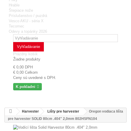
Hrable
Štepiace nože
Príslušenstvo / puzdrá
Vesco AKU - séria X
Tecomec
Odevy a topánky 2026
Vyhľadávanie
Prázdny košík
Žiadne produkty
€ 0,00
DPH
€ 0,00
Celkom
Ceny sú uvedené s DPH.
K pokladni
Harvester
Lišty pre harvester
Oregon vodiaca lišta
pre harvester SOLID 80cm .404" 2,0mm 802HSFN104