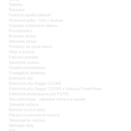
Topánky
Rukavice
Funkčná spodná bielizeň
Ochranné prilby / štíty / okuliare
Výpredaj ochranných odevov
Príslušenstvo
Brúsenie reťaze
Nitovanie reťaze
Pomôcky na výrub drevín
Oleje a mazivá
Palivové potrubia
Spustenie motora
Ostatné príslušenstvo
Propagačné predmety
Elektrické píly
Elektrická píla Oregon CS1400
Elektrická píla Oregon CS1500 s funkciou PowerSharp
Elektrická prerezávacia píla PS750
Vesco/Archman - záhradné nožnice a náradie
Zahradné nožnice
Nožnice na živé ploty
Pákové vyvetvovacie nožnice
Teleskopické nožnice
Náhradné diely
Pílky