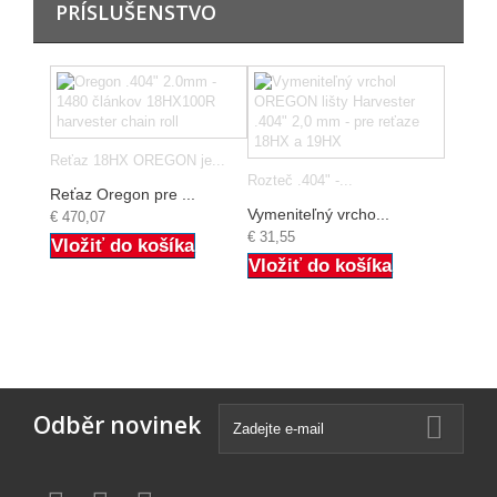
PRÍSLUŠENSTVO
Reťaz 18HX OREGON je...
Rozteč .404" -...
Reťaz Oregon pre ...
Vymeniteľný vrcho...
€ 470,07
€ 31,55
Vložiť do košíka
Vložiť do košíka
Odběr novinek