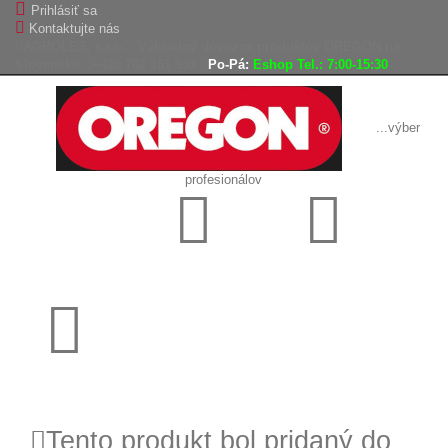
Prihlásiť sa
Kontaktujte nás
AGROLES, s.r.o. - Výhradný dovozca produktov OREGON na
Slovensko
+420 702 161 939
Po-Pá:
Eshop Tel.: 7:00-15:30
...výber
profesionálov
Doprava
Vrátenie tovaru,
zadarmo
reklamácie
Tovar odoslaný
do 24 hodín
Tento produkt bol pridaný do