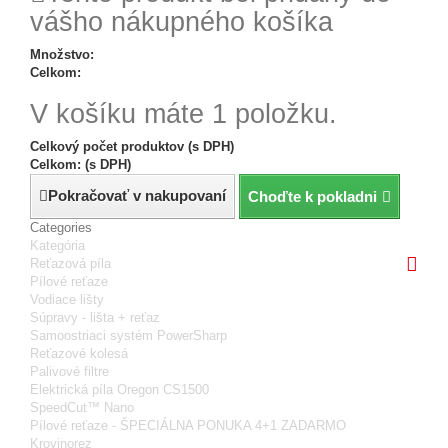
vášho nákupného košíka
Množstvo:
Celkom:
V košíku máte 1 položku.
Celkový počet produktov (s DPH)
Celkom: (s DPH)
Pokračovať v nakupovaní
Choďte k pokladni
Categories
Kategória
Reťazová píla
Pílové reťaze
Vodiace lišty
Súpravy - lišta + reťaz
Samoostriaci systém PowerSharp
Reťazové kolesá
Palivové filtre
Elektrická píla Oregon CS1500
SpeedCut™ Nano
Pílové reťaze - ŠPECIÁLNA PONUKA 4+1 ZADARMO
Krovinorez