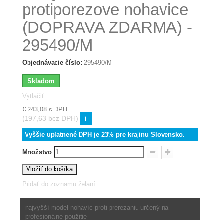
protiporezove nohavice
(DOPRAVA ZDARMA) -
295490/M
Objednávacie číslo:
295490/M
Skladom
Vytlačiť
€ 243,08
s DPH
(197,63 bez DPH)
i
Vyššie uplatnené DPH je 23% pre krajinu Slovensko.
Množstvo
Vložiť do košíka
Pridať do zoznamu želaní
najvyšší model nohavíc proti prerezaniu určený na
profesionálne použitie