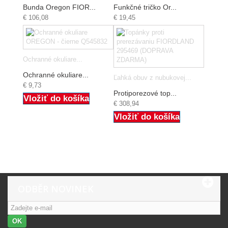
Bunda Oregon FIOR...
Funkčné tričko Or...
€ 106,08
€ 19,45
Ochranné okuliare...
Ochranné okuliare...
Ľahká obuv z nubukovej...
€ 9,73
Protiporezové top...
Vložiť do košíka
€ 308,94
Vložiť do košíka
ODBĚR NOVINEK
OK