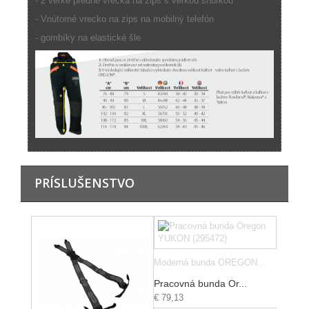
- 2 veľké predné vrecká na zips s veľkou šnúrkou
- Vnútorné vrecko na zips na mobilný telefón
- gombíky na elastické šle
PRÍSLUŠENSTVO
Moderná bunda OREGON...
Pracovná bunda Or...
€ 79,13