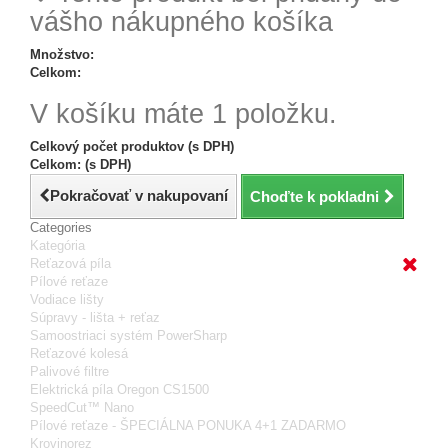
vášho nákupného košíka
Množstvo:
Celkom:
V košíku máte 1 položku.
Celkový počet produktov (s DPH)
Celkom: (s DPH)
Pokračovať v nakupovaní
Choďte k pokladni
Categories
Kategória
Reťazová píla
Pílové reťaze
Vodiace lišty
Súpravy - lišta + reťaz
Samoostriaci systém PowerSharp
Reťazové kolesá
Palivové filtre
Elektrická píla Oregon CS1500
SpeedCut™ Nano
Pílové reťaze - ŠPECIÁLNA PONUKA 4+1 ZADARMO
Krovinorez