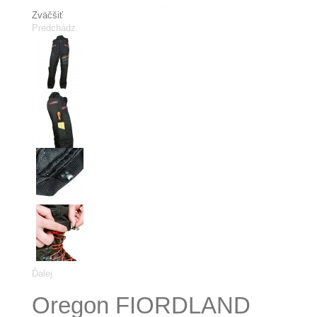
Zväčšiť
Predchádz.
Ďalej
Oregon FIORDLAND