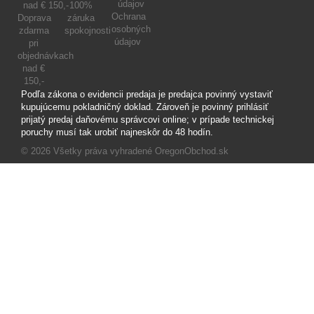
100%
Ochrana
Doprava
záruka
osobných
zdarma
spokojnosti
údajov
pri
objednávkach
nad €
150,-
Podľa zákona o evidencii predaja je predajca povinný vystaviť
kupujúcemu pokladničný doklad. Zároveň je povinný prihlásiť
prijatý predaj daňovému správcovi online; v prípade technickej
poruchy musí tak urobiť najneskôr do 48 hodín.
© 2026
Všetky práva vyhradené OregonObchod.sk