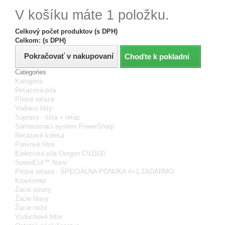
V košíku máte 1 položku.
Celkový počet produktov (s DPH)
Celkom: (s DPH)
Pokračovať v nakupovaní
Choďte k pokladni
Categories
Kategória
Reťazová píla
Pílové reťaze
Vodiace lišty
Súpravy - lišta + reťaz
Samoostriaci systém PowerSharp
Reťazové kolesá
Palivové filtre
Elektrická píla Oregon CS1500
SpeedCut™ Nano
Pílové reťaze - ŠPECIÁLNA PONUKA 4+1 ZADARMO
Krovinorez
Žacie struny
Žacie hlavy
Žacie nože
Vzduchové filtre