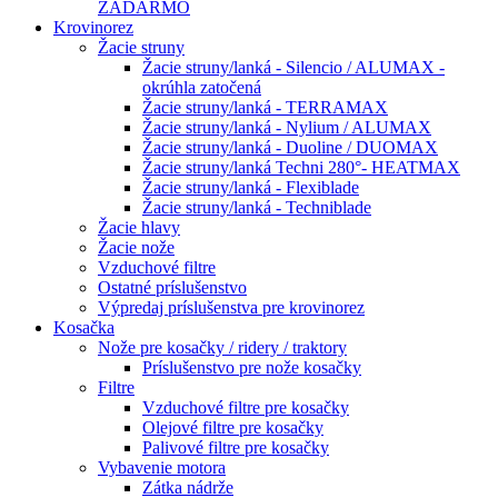
ZADARMO
Krovinorez
Žacie struny
Žacie struny/lanká - Silencio / ALUMAX -
okrúhla zatočená
Žacie struny/lanká - TERRAMAX
Žacie struny/lanká - Nylium / ALUMAX
Žacie struny/lanká - Duoline / DUOMAX
Žacie struny/lanká Techni 280°- HEATMAX
Žacie struny/lanká - Flexiblade
Žacie struny/lanká - Techniblade
Žacie hlavy
Žacie nože
Vzduchové filtre
Ostatné príslušenstvo
Výpredaj príslušenstva pre krovinorez
Kosačka
Nože pre kosačky / ridery / traktory
Príslušenstvo pre nože kosačky
Filtre
Vzduchové filtre pre kosačky
Olejové filtre pre kosačky
Palivové filtre pre kosačky
Vybavenie motora
Zátka nádrže