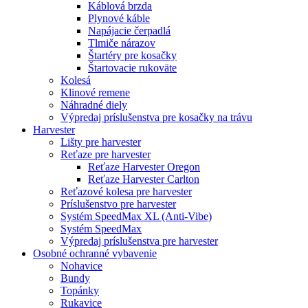
Káblová brzda
Plynové káble
Napájacie čerpadlá
Tlmiče nárazov
Štartéry pre kosačky
Štartovacie rukoväte
Kolesá
Klinové remene
Náhradné diely
Výpredaj príslušenstva pre kosačky na trávu
Harvester
Lišty pre harvester
Reťaze pre harvester
Reťaze Harvester Oregon
Reťaze Harvester Carlton
Reťazové kolesa pre harvester
Príslušenstvo pre harvester
Systém SpeedMax XL (Anti-Vibe)
Systém SpeedMax
Výpredaj príslušenstva pre harvester
Osobné ochranné vybavenie
Nohavice
Bundy
Topánky
Rukavice