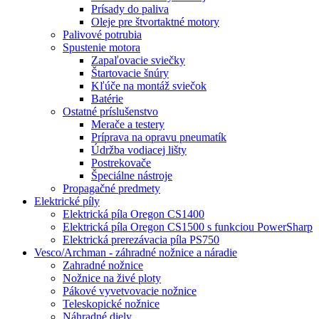
Prísady do paliva
Oleje pre štvortaktné motory
Palivové potrubia
Spustenie motora
Zapaľovacie sviečky
Štartovacie šnúry
Kľúče na montáž sviečok
Batérie
Ostatné príslušenstvo
Merače a testery
Príprava na opravu pneumatík
Údržba vodiacej lišty
Postrekovače
Špeciálne nástroje
Propagačné predmety
Elektrické píly
Elektrická píla Oregon CS1400
Elektrická píla Oregon CS1500 s funkciou PowerSharp
Elektrická prerezávacia píla PS750
Vesco/Archman - záhradné nožnice a náradie
Zahradné nožnice
Nožnice na živé ploty
Pákové vyvetvovacie nožnice
Teleskopické nožnice
Náhradné diely