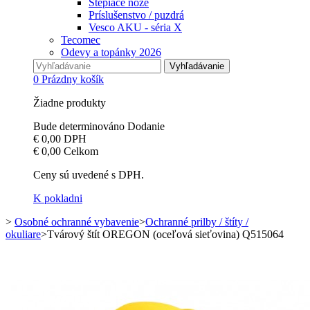
Štepiace nože
Príslušenstvo / puzdrá
Vesco AKU - séria X
Tecomec
Odevy a topánky 2026
Vyhľadávanie
0
Prázdny košík
Žiadne produkty
Bude determinováno
Dodanie
€ 0,00
DPH
€ 0,00
Celkom
Ceny sú uvedené s DPH.
K pokladni
>
Osobné ochranné vybavenie
>
Ochranné prilby / štíty /
okuliare
>
Tvárový štít OREGON (oceľová sieťovina) Q515064