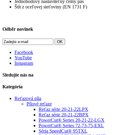
Jednobodový nastaviteľný čelný pás
Štít z oceľovej sieťoviny (EN 1731 F)
Odběr novinek
OK
Facebook
YouTube
Instagram
Sledujte nás na
Kategória
Reťazová píla
Pílové reťaze
Reťaz série 20-21-22LPX
Reťaz série 20-21-22BPX
PowerCut® Series 20-21-22-LGX
PowerCut® Series 72-73-75-EXL
Séria SpeedCut® 95TXL