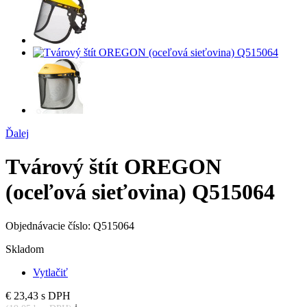
Ďalej
Tvárový štít OREGON
(oceľová sieťovina) Q515064
Objednávacie číslo:
Q515064
Skladom
Vytlačiť
€ 23,43
s DPH