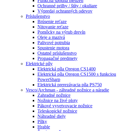
Funkčná spodná bielizeň
Ochranné prilby / štíty / okuliare
Výpredaj ochranných odevov
Príslušenstvo
Brúsenie reťaze
Nitovanie reťaze
Pomôcky na výrub drevín
Oleje a mazivá
Palivové potrubia
Spustenie motora
Ostatné príslušenstvo
Propagačné predmety
Elektrické píly
Elektrická píla Oregon CS1400
Elektrická píla Oregon CS1500 s funkciou
PowerSharp
Elektrická prerezávacia píla PS750
Vesco/Archman - záhradné nožnice a náradie
Zahradné nožnice
Nožnice na živé ploty
Pákové vyvetvovacie nožnice
Teleskopické nožnice
Náhradné diely
Pílky
Hrable