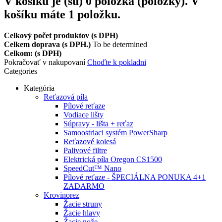
V košíku je (sú)
0
položka (položky).
V
košíku máte 1 položku.
Celkový počet produktov (s DPH)
Celkem doprava (s DPH.)
To be determined
Celkom: (s DPH)
Pokračovať v nakupovaní
Choďte k pokladni
Categories
Kategória
Reťazová píla
Pílové reťaze
Vodiace lišty
Súpravy - lišta + reťaz
Samoostriaci systém PowerSharp
Reťazové kolesá
Palivové filtre
Elektrická píla Oregon CS1500
SpeedCut™ Nano
Pílové reťaze - ŠPECIÁLNA PONUKA 4+1
ZADARMO
Krovinorez
Žacie struny
Žacie hlavy
Žacie nože