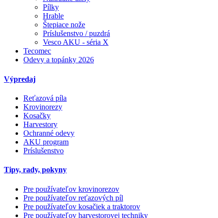
Pílky
Hrable
Štepiace nože
Príslušenstvo / puzdrá
Vesco AKU - séria X
Tecomec
Odevy a topánky 2026
Výpredaj
Reťazová píla
Krovinorezy
Kosačky
Harvestory
Ochranné odevy
AKU program
Príslušenstvo
Tipy, rady, pokyny
Pre používateľov krovinorezov
Pre používateľov reťazových píl
Pre používateľov kosačiek a traktorov
Pre používateľov harvestorovej techniky