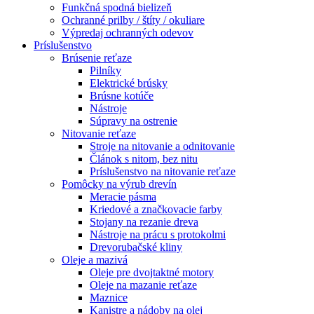
Funkčná spodná bielizeň
Ochranné prilby / štíty / okuliare
Výpredaj ochranných odevov
Príslušenstvo
Brúsenie reťaze
Pilníky
Elektrické brúsky
Brúsne kotúče
Nástroje
Súpravy na ostrenie
Nitovanie reťaze
Stroje na nitovanie a odnitovanie
Článok s nitom, bez nitu
Príslušenstvo na nitovanie reťaze
Pomôcky na výrub drevín
Meracie pásma
Kriedové a značkovacie farby
Stojany na rezanie dreva
Nástroje na prácu s protokolmi
Drevorubačské kliny
Oleje a mazivá
Oleje pre dvojtaktné motory
Oleje na mazanie reťaze
Maznice
Kanistre a nádoby na olej