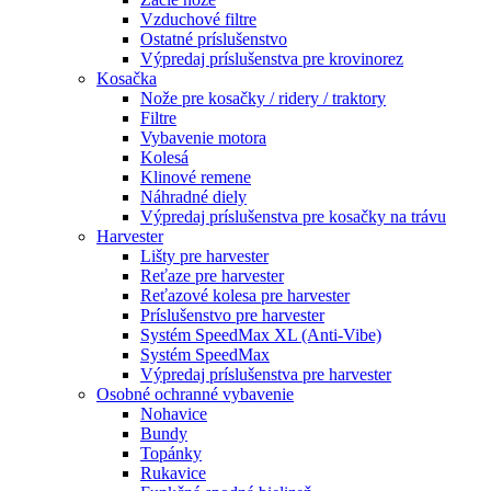
Vzduchové filtre
Ostatné príslušenstvo
Výpredaj príslušenstva pre krovinorez
Kosačka
Nože pre kosačky / ridery / traktory
Filtre
Vybavenie motora
Kolesá
Klinové remene
Náhradné diely
Výpredaj príslušenstva pre kosačky na trávu
Harvester
Lišty pre harvester
Reťaze pre harvester
Reťazové kolesa pre harvester
Príslušenstvo pre harvester
Systém SpeedMax XL (Anti-Vibe)
Systém SpeedMax
Výpredaj príslušenstva pre harvester
Osobné ochranné vybavenie
Nohavice
Bundy
Topánky
Rukavice