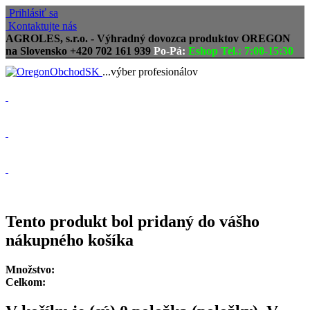
Prihlásiť sa
Kontaktujte nás
AGROLES, s.r.o. - Výhradný dovozca produktov OREGON
na Slovensko
+420 702 161 939
Po-Pá:
Eshop Tel.: 7:00-15:30
...výber profesionálov
Doprava zadarmo
Vrátenie tovaru, reklamácie
Tovar odoslaný do 24 hodín
Tento produkt bol pridaný do vášho
nákupného košíka
Množstvo:
Celkom: