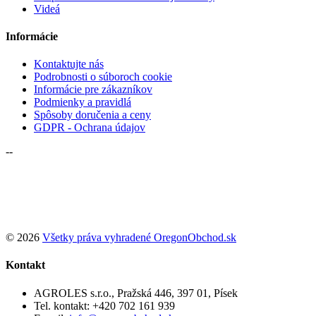
Videá
Informácie
Kontaktujte nás
Podrobnosti o súboroch cookie
Informácie pre zákazníkov
Podmienky a pravidlá
Spôsoby doručenia a ceny
GDPR - Ochrana údajov
--
Podľa zákona o evidencii predaja je predajca povinný vystaviť
kupujúcemu pokladničný doklad. Zároveň je povinný prihlásiť
prijatý predaj daňovému správcovi online; v prípade technickej
poruchy musí tak urobiť najneskôr do 48 hodín.
© 2026
Všetky práva vyhradené OregonObchod.sk
Kontakt
AGROLES s.r.o., Pražská 446, 397 01, Písek
Tel. kontakt:
+420 702 161 939