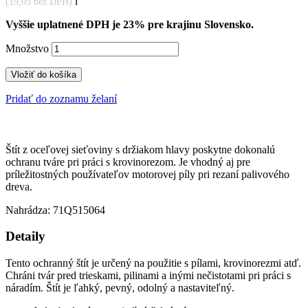
i
(19,05 bez DPH)
Vyššie uplatnené DPH je 23% pre krajinu Slovensko.
Množstvo
Vložiť do košíka
Pridať do zoznamu želaní
Štít z oceľovej sieťoviny s držiakom hlavy poskytne dokonalú
ochranu tváre pri práci s krovinorezom. Je vhodný aj pre
príležitostných používateľov motorovej píly pri rezaní palivového
dreva.
Nahrádza: 71Q515064
Detaily
Tento ochranný štít je určený na použitie s pílami, krovinorezmi atď.
Chráni tvár pred trieskami, pilinami a inými nečistotami pri práci s
náradím. Štít je ľahký, pevný, odolný a nastaviteľný.