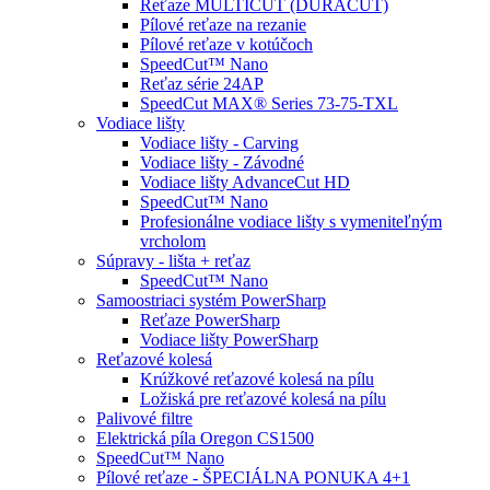
Reťaze MULTICUT (DURACUT)
Pílové reťaze na rezanie
Pílové reťaze v kotúčoch
SpeedCut™ Nano
Reťaz série 24AP
SpeedCut MAX® Series 73-75-TXL
Vodiace lišty
Vodiace lišty - Carving
Vodiace lišty - Závodné
Vodiace lišty AdvanceCut HD
SpeedCut™ Nano
Profesionálne vodiace lišty s vymeniteľným
vrcholom
Súpravy - lišta + reťaz
SpeedCut™ Nano
Samoostriaci systém PowerSharp
Reťaze PowerSharp
Vodiace lišty PowerSharp
Reťazové kolesá
Krúžkové reťazové kolesá na pílu
Ložiská pre reťazové kolesá na pílu
Palivové filtre
Elektrická píla Oregon CS1500
SpeedCut™ Nano
Pílové reťaze - ŠPECIÁLNA PONUKA 4+1