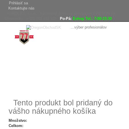
Prihlásiť sa
Kontaktujte nás
AGROLES, s.r.o. - Výhradný dovozca produktov OREGON na
Slovensko
+420 702 161 939
Po-Pá:
Eshop Tel.: 7:00-15:30
...výber profesionálov
Doprava
Vrátenie tovaru,
zadarmo
reklamácie
Tovar odoslaný
do 24 hodín
Tento produkt bol pridaný do
vášho nákupného košíka
Množstvo:
Celkom: