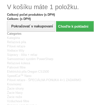
V košíku máte 1 položku.
Celkový počet produktov (s DPH)
Celkom: (s DPH)
Pokračovať v nakupovaní
Choďte k pokladni
Categories
Kategória
Reťazová píla
Pílové reťaze
Vodiace lišty
Súpravy - lišta + reťaz
Samoostriaci systém PowerSharp
Reťazové kolesá
Palivové filtre
Elektrická píla Oregon CS1500
SpeedCut™ Nano
Pílové reťaze - ŠPECIÁLNA PONUKA 4+1 ZADARMO
Krovinorez
Žacie struny
Žacie hlavy
Žacie nože
Vzduchové filtre