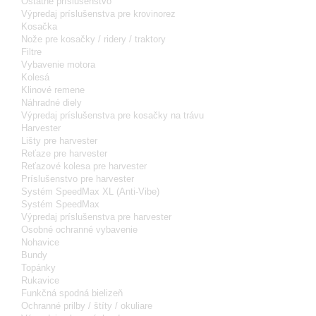
Ostatné príslušenstvo
Výpredaj príslušenstva pre krovinorez
Kosačka
Nože pre kosačky / ridery / traktory
Filtre
Vybavenie motora
Kolesá
Klinové remene
Náhradné diely
Výpredaj príslušenstva pre kosačky na trávu
Harvester
Lišty pre harvester
Reťaze pre harvester
Reťazové kolesa pre harvester
Príslušenstvo pre harvester
Systém SpeedMax XL (Anti-Vibe)
Systém SpeedMax
Výpredaj príslušenstva pre harvester
Osobné ochranné vybavenie
Nohavice
Bundy
Topánky
Rukavice
Funkčná spodná bielizeň
Ochranné prilby / štíty / okuliare