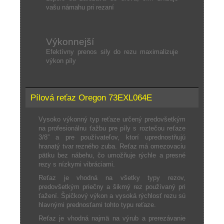
vašu námahu pri rezaní
Výkonnejší
Efektívny prenos sily do rezu maximalizuje
výkon píly
Pílová reťaz Oregon 73EXL064E
Vysoko výkonný typ reťaze určený predovšetkým
na profesionálnu ťažbu pre píly s roztečou reťaze
3/8” a pre používateľov, ktorí uprednostňujú
hranatý tvar rezného zuba. Reťaz má omezovaciu
pätku bez nábehu, čo umožňuje rýchle a presné
rezy s nízkymi vibráciami.
Reťaz je vhodná na všetky typy rezov,
predovšetkým priečny a šikmý rez používaný pri
ťažení. Špičkový výkon a vysoká rýchlosť rezu sú
hlavnými prednosťami tohto typu reťaze.
Reťaz je vhodná najmä na výrub a prerezávanie