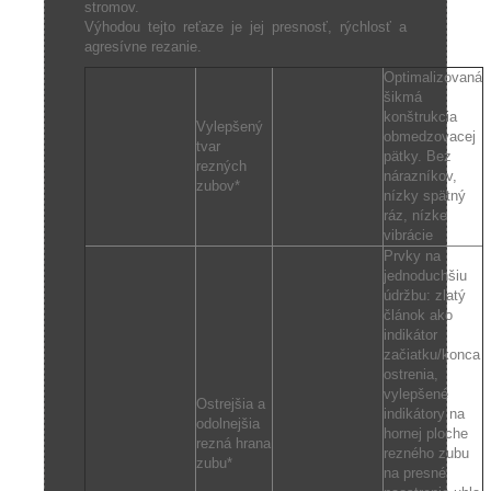
stromov.
Výhodou tejto reťaze je jej presnosť, rýchlosť a
agresívne rezanie.
Optimalizovaná
šikmá
konštrukcia
Vylepšený
obmedzovacej
tvar
pätky. Bez
rezných
nárazníkov,
zubov*
nízky spätný
ráz, nízke
vibrácie
Prvky na
jednoduchšiu
údržbu: zlatý
článok ako
indikátor
začiatku/konca
ostrenia,
vylepšené
Ostrejšia a
indikátory na
odolnejšia
hornej ploche
rezná hrana
rezného zubu
zubu*
na presné