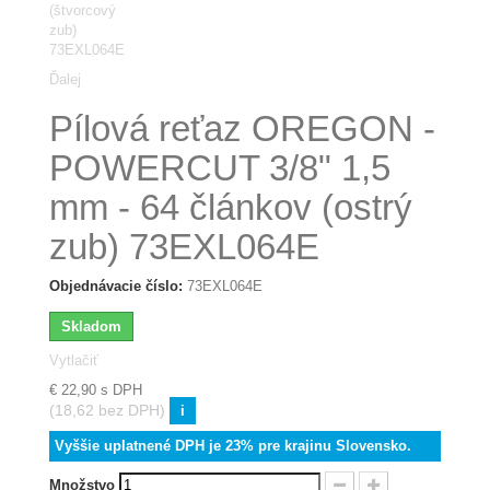
Ďalej
Pílová reťaz OREGON -
POWERCUT 3/8" 1,5
mm - 64 článkov (ostrý
zub) 73EXL064E
Objednávacie číslo:
73EXL064E
Skladom
Vytlačiť
€ 22,90
s DPH
(18,62 bez DPH)
i
Vyššie uplatnené DPH je 23% pre krajinu Slovensko.
Množstvo