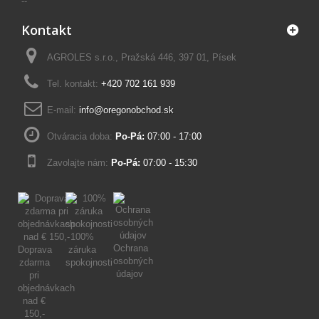
--
Kontakt
AGROLES s.r.o., Pražská 446, 397 01, Písek
Tel. kontakt:
+420 702 161 939
E-mail:
info@oregonobchod.sk
Otváracia doba:
Po-Pá:
07:00 - 17:00
Zavolajte nám:
Po-Pá:
07:00 - 15:30
100%
Ochrana
Doprava
záruka
osobných
zdarma
spokojnosti
údajov
pri
objednávkach
nad €
150,-