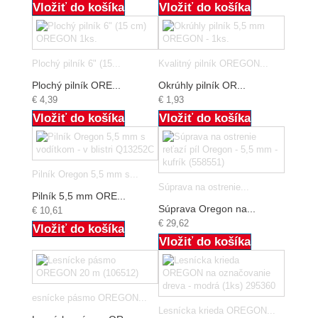
Vložiť do košíka
Vložiť do košíka
Plochý pilník 6" (15...
Kvalitný pilník OREGON...
Plochý pilník ORE...
Okrúhly pilník OR...
€ 4,39
€ 1,93
Vložiť do košíka
Vložiť do košíka
Pilník Oregon 5,5 mm s...
Súprava na ostrenie...
Pilník 5,5 mm ORE...
Súprava Oregon na...
€ 10,61
€ 29,62
Vložiť do košíka
Vložiť do košíka
esnícke pásmo OREGON...
Lesnícka krieda OREGON...