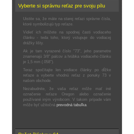
Vyberte si správnu reťaz pre svoju pílu
Uistite sa, že máte na starej reťazi správne čísla,
ktoré symbolizujú typ reťaze.
Vidieť ich môžete na spodnej časti vodiaceho
článku - teda toho, ktorý vstupuje do vodiacej
drážky lišty.
Ak je tam vyrazené číslo "73", jeho parametre
znamenajú 3/8" palcov a hrúbka vodiaceho článku
je 1,5 mm (.058").
Teraz spočítajte len vodiace články po dĺžke
reťaze a vyberte vhodnú reťaz z ponuky 73 v
našom obchode.
Nezabudnite, že vaša reťaz môže mať iné
označenie reťaze Oregon alebo označenie
používané iným výrobcom. V takom prípade vám
môže byť užitočná
prevodná tabuľka
.