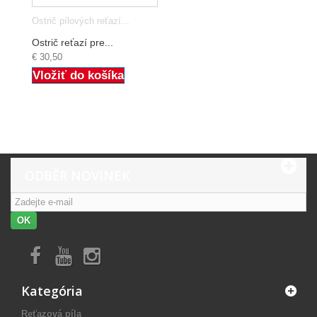
Ostrič pílových reťazí...
Ostrič reťazí pre...
€ 30,50
Vložiť do košíka
ODBĚR NOVINEK
OK
Kategória
Reťazová píla