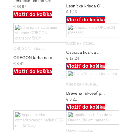
Lesnícke pásmo OR...
Lesnícka krieda O...
€ 68,97
€ 1,16
Vložiť do košíka
Vložiť do košíka
Kozlica / držiak...
OREGON farba na...
Ostriaca kozlica ...
OREGON farba na o...
€ 17,24
€ 8,41
Vložiť do košíka
Vložiť do košíka
Klasická drevená...
Drevená rukoväť p...
€ 3,21
Vložiť do košíka
Drevorubačská...