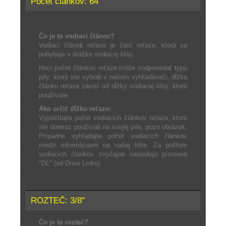
Počet článkov: 64
Čo je to vodiaci článoc?
Vodiaci článok reťaze je časť reťaze, ktorá sa
pohybuje v drážke vodiacej lišty.
Hoci počet článkov reťaze môže zodpovedať typu
píly, ktorý ste vybrali v našom vyhľadávači, dĺžka
článku reťaze závisí od dĺžky vodiacej lišty, ktorú
používate.
Ako určiť dĺžku reťaze:
Vypočítajte počet vodiacich článkov reťaze, ktorú
ste doteraz používali na svojej píle, pozri obrázok.
Prípadne vyhľadajte počet vodiacich článkov
medzi informáciami na vašej lište. Za počtom
vodiacich článkov zvyčajne nasledujú písmená
"DL" (od Drive Links).
ROZTEČ: 3/8"
Čo je to rozteč?