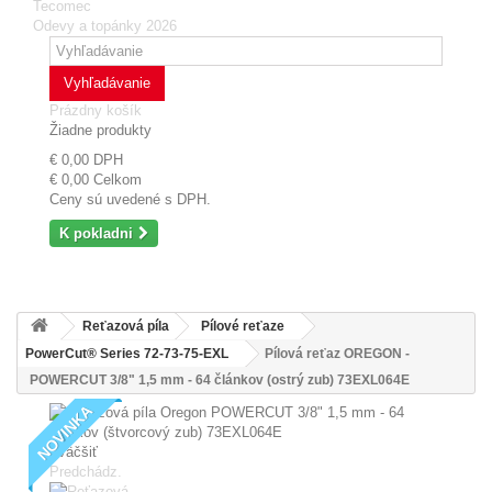
Tecomec
Odevy a topánky 2026
Vyhľadávanie
Prázdny košík
Žiadne produkty
€ 0,00
DPH
€ 0,00
Celkom
Ceny sú uvedené s DPH.
K pokladni
Reťazová píla
Pílové reťaze
PowerCut® Series 72-73-75-EXL
Pílová reťaz OREGON -
POWERCUT 3/8" 1,5 mm - 64 článkov (ostrý zub) 73EXL064E
NOVINKA
Zväčšiť
Predchádz.