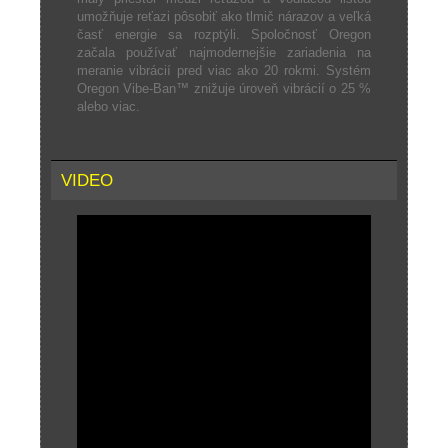
umožňuje reťazi pôsobiť ako tlmič nárazov a veľká
časť energie sa rozptýli. Spoločnosť Oregon
začala používať najmodernejšie zariadenia na
meranie vibrácií pred viac ako 20 rokmi. Systém
Oregon Vibe-Ban™ znižuje úroveň vibrácií o 25 %
alebo viac.
VIDEO