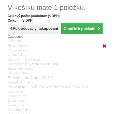
V košíku máte 1 položku.
Celkový počet produktov (s DPH)
Celkom: (s DPH)
Pokračovať v nakupovaní
Choďte k pokladni
Categories
Kategória
Reťazová píla
Pílové reťaze
Vodiace lišty
Súpravy - lišta + reťaz
Samoostriaci systém PowerSharp
Reťazové kolesá
Palivové filtre
Elektrická píla Oregon CS1500
SpeedCut™ Nano
Pílové reťaze - ŠPECIÁLNA PONUKA 4+1 ZADARMO
Krovinorez
Žacie struny
Žacie hlavy
Žacie nože
Vzduchové filtre