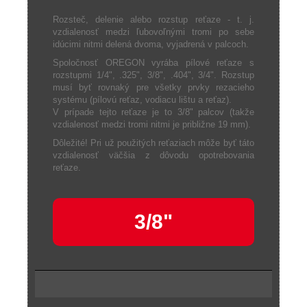
Rozsteč, delenie alebo rozstup reťaze - t. j.
vzdialenosť medzi ľubovoľnými tromi po sebe
idúcimi nitmi delená dvoma, vyjadrená v palcoch.
Spoločnosť OREGON vyrába pílové reťaze s
rozstupmi 1/4", .325", 3/8", .404", 3/4". Rozstup
musí byť rovnaký pre všetky prvky rezacieho
systému (pílovú reťaz, vodiacu lištu a reťaz).
V prípade tejto reťaze je to 3/8" palcov (takže
vzdialenosť medzi tromi nitmi je približne 19 mm).
Dôležité! Pri už použitých reťaziach môže byť táto
vzdialenosť väčšia z dôvodu opotrebovania
reťaze.
3/8"