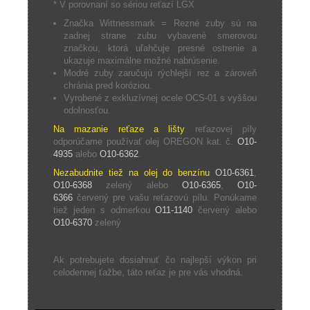
* V porovnaní so sériou reťazí LGX
Značka Wittnessmark = Rezné zuby sú na
zadnej strane zubu vybavené smerovou
značkou, ktorá uľahčuje presné ostrenie a
ukazuje maximálne možné nabrúsenie.
Modré zuby zaručujú rýchlejší rez a zároveň
chránia pred koróziou.
Vyrobené z exkluzívnej ocele OCS-01 s vyššou
odolnosťou.
Na mazanie reťaze a lišty
reťazovej píly
odporúčame používať olej OREGON kat. č.
O10-
4935
alebo
O10-6362
.
Nezabudnite tiež na olej do benzínu
O10-6361
,
O10-6368
zelený alebo
O10-6365
,
O10-
6366
červený pre vašu reťazovú pílu. Ponúkame
tiež jeden s odmerkou
O11-1140
červený alebo
O10-6370
zelený
Ak potrebujete dosiahnuť čo najlepší výkon pri
celodennej ťažbe, táto reťaz je pre vás vhodná.