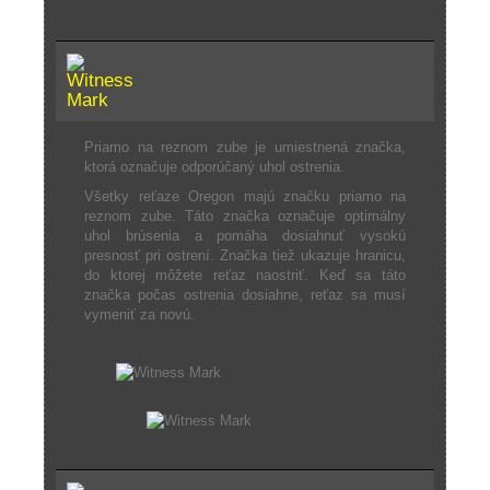
Priamo na reznom zube je umiestnená značka,
ktorá označuje odporúčaný uhol ostrenia.
Všetky reťaze Oregon majú značku priamo na
reznom zube. Táto značka označuje optimálny
uhol brúsenia a pomáha dosiahnuť vysokú
presnosť pri ostrení. Značka tiež ukazuje hranicu,
do ktorej môžete reťaz naostriť. Keď sa táto
značka počas ostrenia dosiahne, reťaz sa musí
vymeniť za novú.