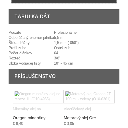
TABUĽKA DÁT
Použite
Profesionálne
Odporúčaný priemer pilníka
5,5 mm
Šírka drážky
1,5 mm (.058")
Profil zuba
Ostrý zub
Počet článkov
64
Rozteč
3/8"
Dĺžka vodiacej lišty
18" - 45 cm
PRÍSLUŠENSTVO
Minerálny olej na...
Viacúčelový olej...
Oregon minerálny ...
Motorový olej Ore...
€ 8,40
€ 3,05