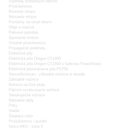
Výpredaj ochranných odevov
Príslušenstvo
Brúsenie reťaze
Nitovanie reťaze
Pomôcky na výrub drevín
Oleje a mazivá
Palivové potrubia
Spustenie motora
Ostatné príslušenstvo
Propagačné predmety
Elektrické píly
Elektrická píla Oregon CS1400
Elektrická píla Oregon CS1500 s funkciou PowerSharp
Elektrická prerezávacia píla PS750
Vesco/Archman - záhradné nožnice a náradie
Zahradné nožnice
Nožnice na živé ploty
Pákové vyvetvovacie nožnice
Teleskopické nožnice
Náhradné diely
Pílky
Hrable
Štepiace nože
Príslušenstvo / puzdrá
Vesco AKU - séria X