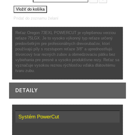
Vložiť do košíka
Pridať do zoznamu želaní
Reťaz Oregon 73EXL POWERCUT je vylepšenou verziou
reťaze 75LGX. Je to vysoko výkonný typ reťaze určený
predovšetkým pre profesionálnych drevorubačov, ktorí
používajú píly s rozstupom reťaze 3/8" a uprednostňujú
štvorcový tvar rezných zubov a obmedzovaciu pätku bez
vybiehania pre presné a vysoko produktívne rezy. Reťaz sa
vyznačuje vysokou reznou rýchlosťou vďaka dlátovitému
tvaru zubu.
DETAILY
Systém PowerCut