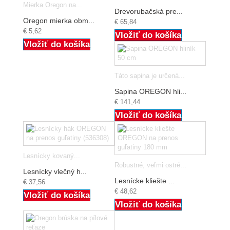
Mierka Oregon na...
Drevorubačská pre...
Oregon mierka obm...
€ 65,84
€ 5,62
Vložiť do košíka
Vložiť do košíka
Táto sapina je určená...
Sapina OREGON hli...
€ 141,44
Vložiť do košíka
Lesnícky kovaný...
Robustné, veľmi ostré...
Lesnícky vlečný h...
Lesnícke kliešte ...
€ 37,56
€ 48,62
Vložiť do košíka
Vložiť do košíka