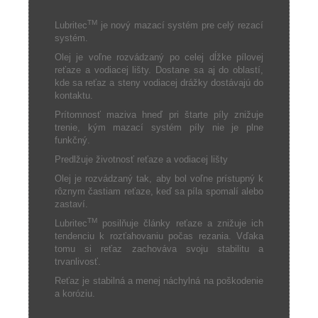
TM
Lubritec
je nový mazací systém pre celý rezací
systém.
Olej je voľne rozvádzaný po celej dĺžke pílovej
reťaze a vodiacej lišty. Dostane sa aj do oblastí,
kde sa reťaz a steny vodiacej drážky dostávajú do
kontaktu.
Prítomnosť maziva hneď pri štarte píly znižuje
trenie, kým mazací systém píly nie je plne
funkčný.
Predlžuje životnosť reťaze a vodiacej lišty
Olej je rozvádzaný tak, aby bol voľne prístupný k
rôznym častiam reťaze, keď sa píla spomalí alebo
zastaví.
TM
Lubritec
posilňuje články reťaze a znižuje ich
tendenciu k rozťahovaniu počas rezania. Vďaka
tomu si reťaz zachováva svoju stabilitu a
trvanlivosť.
Reťaz je stabilná a menej náchylná na poškodenie
a koróziu.