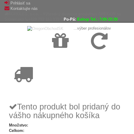
Prihlásiť sa
Kontaktujte nás
AGROLES, s.r.o. - Výhradný dovozca produktov OREGON na
Slovensko
+420 702 161 939
Po-Pá:
Eshop Tel.: 7:00-15:30
...výber profesionálov
Doprava
Vrátenie tovaru,
zadarmo
reklamácie
Tovar odoslaný
do 24 hodín
Tento produkt bol pridaný do
vášho nákupného košíka
Množstvo:
Celkom: