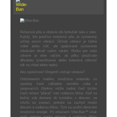
Reťazová píla a vibrácie idú bohužiaľ ruka v ruke.
Každý, kto používa motorovú pílu, je vystavený
určitej úrovni vibrácií. Účinok vibrácií je ťažké
vidieť alebo cítiť, ale opakované vystavenie
vibráciám škodí vašim rukám. Riziko pre vaše
zdravie je ešte väčšie, ak pílku používate
dlhodobo (znecitlivenie alebo bolestivá citlivosť
rúk na chlad alebo teplo).
Ako spoločnosť Oregon® znižuje vibrácie?
Odstránením malého množstva materiálu zo
spodnej časti základne rezného zuba a
spojovacích článkov môže zadná časť týchto
častí reťaze "plávať" nad vodiacou lištou. Keď sa
bežný zub dostane do kontaktu s drevom, na
chvíľu sa zastaví, pretože sa zachytí medzi
drevom a vodiacou lištou. Tým sa uvoľní obrovské
množstvo energie. Pri reťaziach Vibe-Ban™ však
malý priestor medzi reťazou a vodiacou lištou