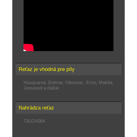
Reťaz je vhodná pre píly
Husqvarna, Dolmar, Oleomac, Echo, Makita,
Jonsered a ďalšie
Nahrádza reťaz
73LGX064