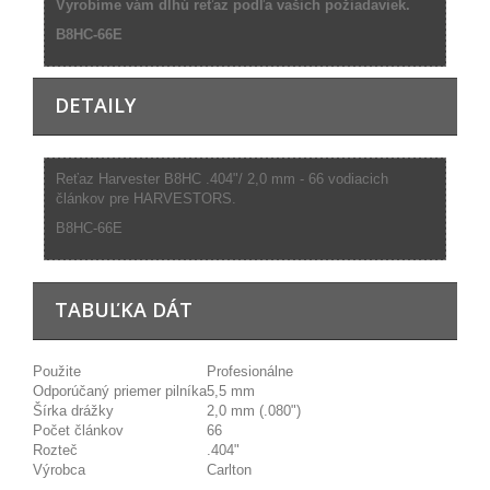
Vyrobíme vám dlhú reťaz podľa vašich požiadaviek.
B8HC-66E
DETAILY
Reťaz Harvester B8HC .404"/ 2,0 mm - 66 vodiacich
článkov pre HARVESTORS.
B8HC-66E
TABUĽKA DÁT
Použite
Profesionálne
Odporúčaný priemer pilníka
5,5 mm
Šírka drážky
2,0 mm (.080")
Počet článkov
66
Rozteč
.404"
Výrobca
Carlton