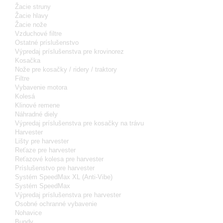
Žacie struny
Žacie hlavy
Žacie nože
Vzduchové filtre
Ostatné príslušenstvo
Výpredaj príslušenstva pre krovinorez
Kosačka
Nože pre kosačky / ridery / traktory
Filtre
Vybavenie motora
Kolesá
Klinové remene
Náhradné diely
Výpredaj príslušenstva pre kosačky na trávu
Harvester
Lišty pre harvester
Reťaze pre harvester
Reťazové kolesa pre harvester
Príslušenstvo pre harvester
Systém SpeedMax XL (Anti-Vibe)
Systém SpeedMax
Výpredaj príslušenstva pre harvester
Osobné ochranné vybavenie
Nohavice
Bundy