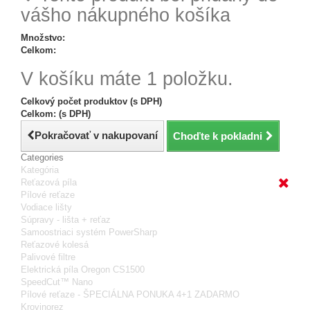
vášho nákupného košíka
Množstvo:
Celkom:
V košíku máte 1 položku.
Celkový počet produktov (s DPH)
Celkom: (s DPH)
Pokračovať v nakupovaní
Choďte k pokladni
Categories
Kategória
Reťazová píla
Pílové reťaze
Vodiace lišty
Súpravy - lišta + reťaz
Samoostriaci systém PowerSharp
Reťazové kolesá
Palivové filtre
Elektrická píla Oregon CS1500
SpeedCut™ Nano
Pílové reťaze - ŠPECIÁLNA PONUKA 4+1 ZADARMO
Krovinorez