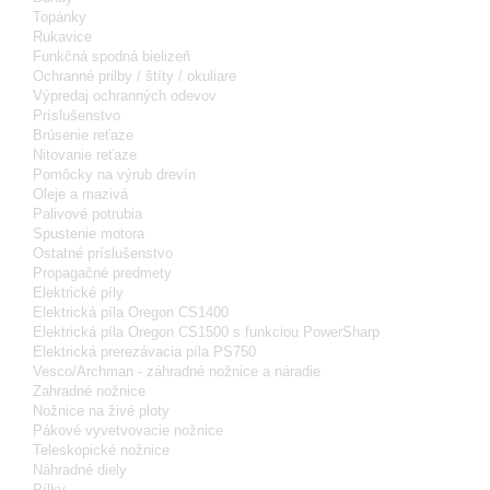
Topánky
Rukavice
Funkčná spodná bielizeň
Ochranné prilby / štíty / okuliare
Výpredaj ochranných odevov
Príslušenstvo
Brúsenie reťaze
Nitovanie reťaze
Pomôcky na výrub drevín
Oleje a mazivá
Palivové potrubia
Spustenie motora
Ostatné príslušenstvo
Propagačné predmety
Elektrické píly
Elektrická píla Oregon CS1400
Elektrická píla Oregon CS1500 s funkciou PowerSharp
Elektrická prerezávacia píla PS750
Vesco/Archman - záhradné nožnice a náradie
Zahradné nožnice
Nožnice na živé ploty
Pákové vyvetvovacie nožnice
Teleskopické nožnice
Náhradné diely
Pílky