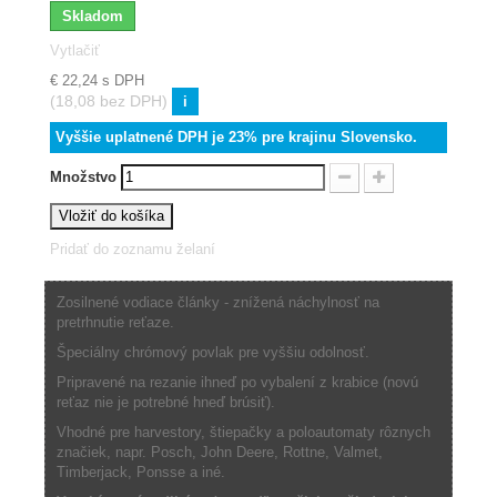
Skladom
Vytlačiť
€ 22,24
s DPH
(18,08 bez DPH)
i
Vyššie uplatnené DPH je 23% pre krajinu Slovensko.
Množstvo
Vložiť do košíka
Pridať do zoznamu želaní
Zosilnené vodiace články - znížená náchylnosť na
pretrhnutie reťaze.
Špeciálny chrómový povlak pre vyššiu odolnosť.
Pripravené na rezanie ihneď po vybalení z krabice (novú
reťaz nie je potrebné hneď brúsiť).
Vhodné pre harvestory, štiepačky a poloautomaty rôznych
značiek, napr. Posch, John Deere, Rottne, Valmet,
Timberjack, Ponsse a iné.