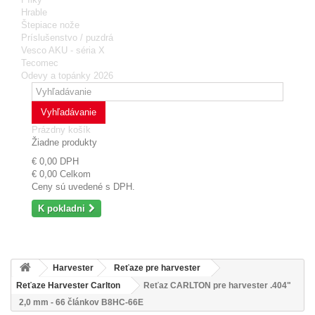
Hrable
Štepiace nože
Príslušenstvo / puzdrá
Vesco AKU - séria X
Tecomec
Odevy a topánky 2026
Vyhľadávanie
Prázdny košík
Žiadne produkty
€ 0,00
DPH
€ 0,00
Celkom
Ceny sú uvedené s DPH.
K pokladni
Harvester
Reťaze pre harvester
Reťaze Harvester Carlton
Reťaz CARLTON pre harvester .404"
2,0 mm - 66 článkov B8HC-66E