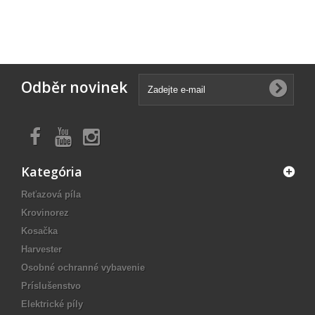
Odběr novinek
Kategória
Reťazová píla
Krovinorez
Kosačka
Harvester
Osobné ochranné vybavenie
Príslušenstvo
Elektrické píly