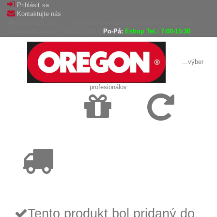
Prihlásiť sa
Kontaktujte nás
AGROLES, s.r.o. - Výhradný dovozca produktov OREGON na
Slovensko
+420 702 161 939
Po-Pá:
Eshop Tel.: 7:00-15:30
...výber
profesionálov
Doprava
Vrátenie tovaru,
zadarmo
reklamácie
Tovar odoslaný
do 24 hodín
Tento produkt bol pridaný do