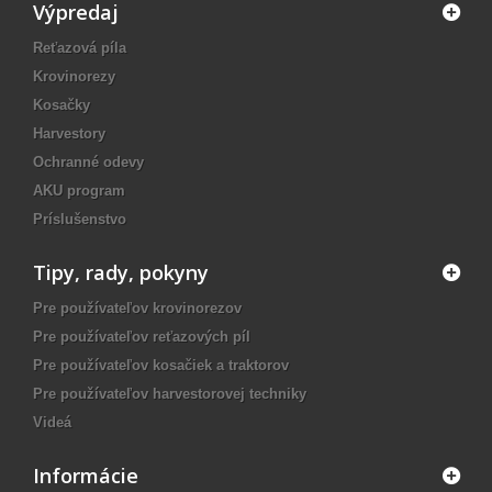
Výpredaj
Reťazová píla
Krovinorezy
Kosačky
Harvestory
Ochranné odevy
AKU program
Príslušenstvo
Tipy, rady, pokyny
Pre používateľov krovinorezov
Pre používateľov reťazových píl
Pre používateľov kosačiek a traktorov
Pre používateľov harvestorovej techniky
Videá
Informácie