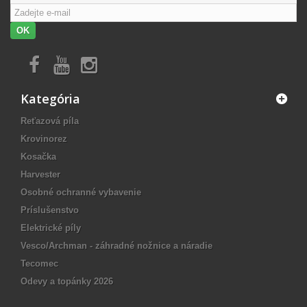
OK
Kategória
Reťazová píla
Krovinorez
Kosačka
Harvester
Osobné ochranné vybavenie
Príslušenstvo
Elektrické píly
Vesco/Archman - záhradné nožnice a náradie
Tecomec
Odevy a topánky 2026