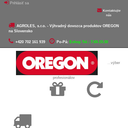
Prihlásiť sa
Kontaktujte
nás
AGROLES, s.r.o. - Výhradný dovozca produktov OREGON
na Slovensko
+420 702 161 939
Po-Pá:
Eshop Tel.: 7:00-15:30
...výber
profesionálov
Doprava
Vrátenie tovaru,
zadarmo
reklamácie