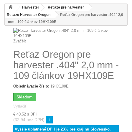
Harvester
Reťaze pre harvester
Reťaze Harvester Oregon
Reťaz Oregon pre harvester .404" 2,0
mm - 109 článkov 19HX109E
Zväčšiť
Reťaz Oregon pre
harvester .404" 2,0 mm -
109 článkov 19HX109E
Objednávacie číslo:
19HX109E
Skladom
Vytlačiť
€ 40,52
s DPH
(32,94 bez DPH)
i
Vyššie uplatnené DPH je 23% pre krajinu Slovensko.