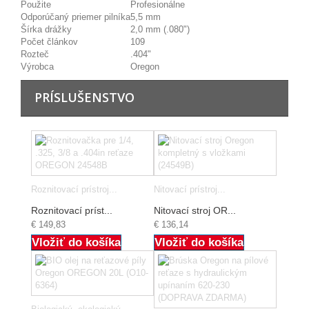
Použite
Profesionálne
Odporúčaný priemer pilníka
5,5 mm
Šírka drážky
2,0 mm (.080")
Počet článkov
109
Rozteč
.404"
Výrobca
Oregon
PRÍSLUŠENSTVO
Roznitovací prístroj...
Nitovací prístroj...
Roznitovací príst...
Nitovací stroj OR...
€ 149,83
€ 136,14
Vložiť do košíka
Vložiť do košíka