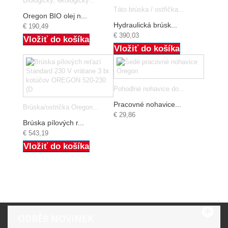
Biologický, ekologický...
Táto brúska / ostřička...
Oregon BIO olej n...
Hydraulická brúsk...
€ 190,49
€ 390,03
Vložiť do košíka
Vložiť do košíka
Pohodlné nohavice do...
Pracovné nohavice...
Brúska/ostrička Oregon...
€ 29,86
Brúska pílových r...
€ 543,19
Vložiť do košíka
ODBĚR NOVINEK