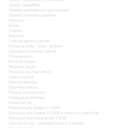
Systém SpeedMax
Výpredaj príslušenstva pre harvester
Osobné ochranné vybavenie
Nohavice
Bundy
Topánky
Rukavice
Funkčná spodná bielizeň
Ochranné prilby / štíty / okuliare
Výpredaj ochranných odevov
Príslušenstvo
Brúsenie reťaze
Nitovanie reťaze
Pomôcky na výrub drevín
Oleje a mazivá
Palivové potrubia
Spustenie motora
Ostatné príslušenstvo
Propagačné predmety
Elektrické píly
Elektrická píla Oregon CS1400
Elektrická píla Oregon CS1500 s funkciou PowerSharp
Elektrická prerezávacia píla PS750
Vesco/Archman - záhradné nožnice a náradie