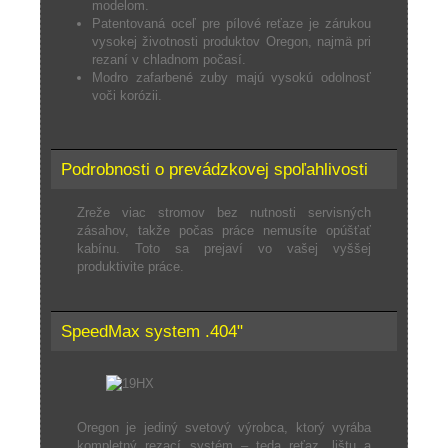
modelom.
Patentovaná oceľ pre pílové reťaze je zárukou
vysokej životnosti produktov Oregon, najmä pri
rezaní v chladnom počasí.
Modro zafarbené zuby majú vysokú odolnosť
voči korózii.
Podrobnosti o prevádzkovej spoľahlivosti
Zreže viac stromov bez nutnosti servisných
zásahov, takže počas práce nemusíte opúšťať
kabínu. Toto sa prejaví vo vašej vyššej
produktivite práce.
SpeedMax system .404"
Oregon je jediný svetový výrobca, ktorý vyrába
kompletný rezací systém – teda reťaz, lištu a