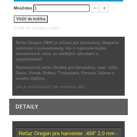
Množstvo
Vložiť do košíka
Pridať do zoznamu želaní
Reťaz Oregon 19HX je určená pre harvestory, štiepacie
automaty a poloautomaty. Ide o najmodernejšiu
harvestorovú reťaz so všetkými výhodami a
vylepšeniami!
Harvestorová reťaz vhodná pre harvestory, napr. John
Deere, Vimek, Rottne, Timberjack, Ponsse, Valmet a
mnoho ďalších.
(nie je možné použiť pre motorové píly)
DETAILY
Reťaz Oregon pre harvester .404" 2,0 mm -