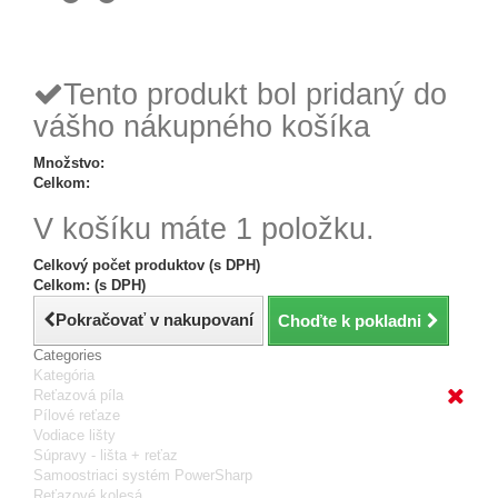
Tovar odoslaný
do 24 hodín
Tento produkt bol pridaný do
vášho nákupného košíka
Množstvo:
Celkom:
V košíku máte 1 položku.
Celkový počet produktov (s DPH)
Celkom: (s DPH)
Pokračovať v nakupovaní
Choďte k pokladni
Categories
Kategória
Reťazová píla
Pílové reťaze
Vodiace lišty
Súpravy - lišta + reťaz
Samoostriaci systém PowerSharp
Reťazové kolesá