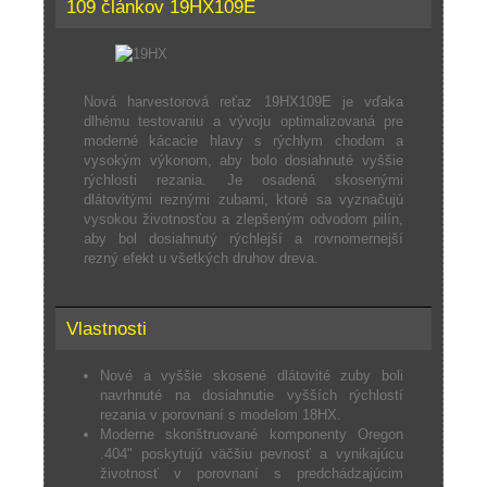
109 článkov 19HX109E
Nová harvestorová reťaz 19HX109E je vďaka
dlhému testovaniu a vývoju optimalizovaná pre
moderné kácacie hlavy s rýchlym chodom a
vysokým výkonom, aby bolo dosiahnuté vyššie
rýchlosti rezania. Je osadená skosenými
dlátovitými reznými zubami, ktoré sa vyznačujú
vysokou životnosťou a zlepšeným odvodom pilín,
aby bol dosiahnutý rýchlejší a rovnomernejší
rezný efekt u všetkých druhov dreva.
Vlastnosti
Nové a vyššie skosené dlátovité zuby boli
navrhnuté na dosiahnutie vyšších rýchlostí
rezania v porovnaní s modelom 18HX.
Moderne skonštruované komponenty Oregon
.404" poskytujú väčšiu pevnosť a vynikajúcu
životnosť v porovnaní s predchádzajúcim