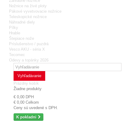
Zahradné nožnice
Nožnice na živé ploty
Pákové vyvetvovacie nožnice
Teleskopické nožnice
Náhradné diely
Pílky
Hrable
Štepiace nože
Príslušenstvo / puzdrá
Vesco AKU - séria X
Tecomec
Odevy a topánky 2026
Vyhľadávanie
Prázdny košík
Žiadne produkty
€ 0,00
DPH
€ 0,00
Celkom
Ceny sú uvedené s DPH.
K pokladni