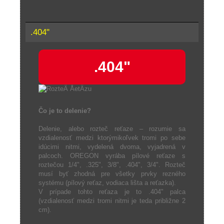
.404"
.404"
Čo je to delenie?
Delenie, alebo rozteč reťaze – rozumie sa
vzdialenosť medzi ktorýmikoľvek tromi po sebe
idúcimi nitmi, vydelená dvoma, vyjadrená v
palcoch. OREGON vyrába pílové reťaze s
roztečou 1/4", .325", 3/8", .404", 3/4". Rozteč
musí byť zhodná pre všetky prvky rezného
systému (pílový reťaz, vodiaca lišta a reťazka).
V prípade tohto reťaza je to .404" palca
(vzdialenosť medzi tromi nitmi je teda približne 2
cm).