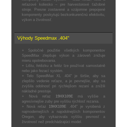
reťazové koliesko – pre harvestorové ťažobné
stroje. Presne zostavené a vzájomne prepojené
komponenty poskytujú bezkonkurenčnú efektivitu,
výkon a životnosť.
Výhody Speedmax .404"
+ Spoločné použitie všetkých komponentov
SpeedMax zlepšuje výkon a zároveň znižuje
mieru opotrebovania.
+ Lištu, řetězku a řetěz lze používat samostatně
nebo jako řezací systém.
+ Telo SpeedMax XL .404" je širšie, aby sa
zlepšilo vedenie reťaze, a je pevnejšie, aby sa
zvýšila odolnosť pri rýchlejšom rezaní a znížili
nákladné prestoje.
+ Nová reťaz
19HX109E
má vyššie a
agresívnejšie zuby pre vyššiu rýchlosť rezania.
+ Nová reťaz
19HX109E
.404" je vyrobená z
najmodernejších a najodolnejších komponentov
Oregon, aby vykazovala vyššiu pevnosť a
životnosť než predchádzajúci model.