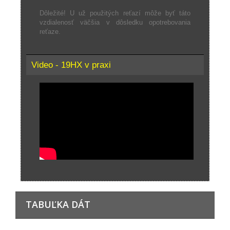
Dôležité!
U už použitých reťazí môže byť táto
vzdialenosť väčšia v dôsledku opotrebovania
reťaze.
Video - 19HX v praxi
TABUĽKA DÁT