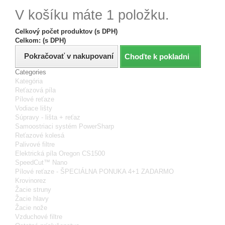
V košíku máte 1 položku.
Celkový počet produktov (s DPH)
Celkom: (s DPH)
Pokračovať v nakupovaní
Choďte k pokladni
Categories
Kategória
Reťazová píla
Pílové reťaze
Vodiace lišty
Súpravy - lišta + reťaz
Samoostriaci systém PowerSharp
Reťazové kolesá
Palivové filtre
Elektrická píla Oregon CS1500
SpeedCut™ Nano
Pílové reťaze - ŠPECIÁLNA PONUKA 4+1 ZADARMO
Krovinorez
Žacie struny
Žacie hlavy
Žacie nože
Vzduchové filtre