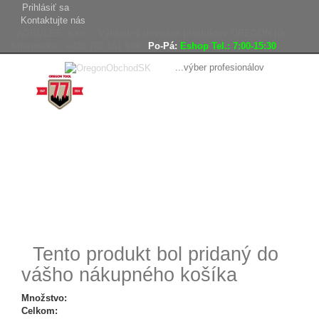
Prihlásiť sa
Kontaktujte nás
AGROLES, s.r.o. - Výhradný dovozca produktov OREGON na
Slovensko
+420 702 161 939
Po-Pá:
Eshop Tel.: 7:00-15:30
...výber profesionálov
Doprava
Vrátenie tovaru,
zadarmo
reklamácie
Tovar odoslaný
do 24 hodín
Tento produkt bol pridaný do
vášho nákupného košíka
Množstvo:
Celkom: