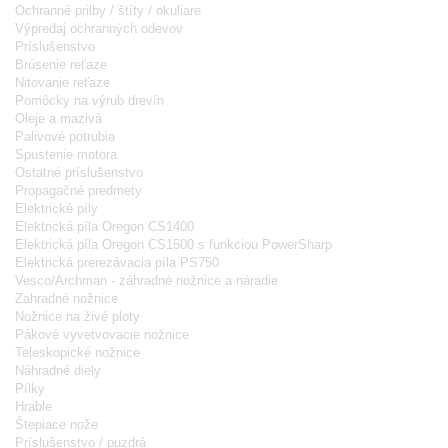
Ochranné prilby / štíty / okuliare
Výpredaj ochranných odevov
Príslušenstvo
Brúsenie reťaze
Nitovanie reťaze
Pomôcky na výrub drevín
Oleje a mazivá
Palivové potrubia
Spustenie motora
Ostatné príslušenstvo
Propagačné predmety
Elektrické píly
Elektrická píla Oregon CS1400
Elektrická píla Oregon CS1500 s funkciou PowerSharp
Elektrická prerezávacia píla PS750
Vesco/Archman - záhradné nožnice a náradie
Zahradné nožnice
Nožnice na živé ploty
Pákové vyvetvovacie nožnice
Teleskopické nožnice
Náhradné diely
Pílky
Hrable
Štepiace nože
Príslušenstvo / puzdrá