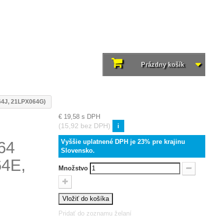
Prázdny košík
64J, 21LPX064G)
€ 19,58
s DPH
(15,92 bez DPH)
i
Vyššie uplatnené DPH je 23% pre krajinu
64
Slovensko.
64E,
Množstvo
Vložiť do košíka
Pridať do zoznamu želaní