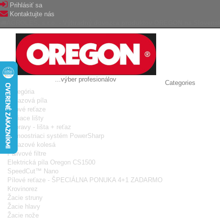
Prihlásiť sa
Kontaktujte nás
AGROLES, s.r.o. - Výhradný dovozca produktov OREGON na Slovens
...výber profesionálov
Categories
Kategória
Reťazová píla
Pílové reťaze
Vodiace lišty
Súpravy - lišta + reťaz
Samoostriaci systém PowerSharp
Reťazové kolesá
Palivové filtre
Elektrická píla Oregon CS1500
SpeedCut™ Nano
Pílové reťaze - ŠPECIÁLNA PONUKA 4+1 ZADARMO
Krovinorez
Žacie struny
Žacie hlavy
Žacie nože