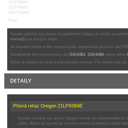
Ďalej
Vysoko výkonný typ reťaze od spoločnosti Oregon je určený pre profes
hranatý)
tvar rezných zubov.
Na mazanie reťaze a lišty reťazovej píly odporúčame používať olej 
Nezabudnite tiež na benzínový olej
O10-6361
,
O10-6368
zelený alebo
Reťaz je vhodná na výrub a prerezávanie stromov. Pre mnohé typy píl,
DETAILY
Pílová reťaz Oregon 21LPX064E
Vysoko výkonný typ reťaze Oregon určený pre profesionálnych sp
zubov. Reťaz sa vyznačuje vysokou reznou rýchlosťou vďaka dláto