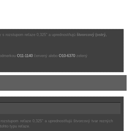
ly s rozstupom reťaze 0,325" a uprednostňujú
štvorcový (ostrý,
s odmerkou
O11-1140
červený alebo
O10-6370
zelený
 rozstupom reťaze 0,325" a uprednostňujú štvorcový tvar rezných
ohto typu reťaze.