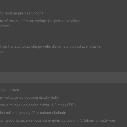
to reťaz je pre vás vhodná.
trosť reťaze, čím sa zvyšuje jej rýchlosť a výkon.
zubami.
jú transportovať olej po celej dĺžke lišty vo vodiacej drážke.
ie.
e typ reťaze.
rý vstupuje do vodiacej drážky lišty.
cov a hrúbka vodiaceho článku 1,5 mm (.058").
hodnú reťaz z ponuky 21 v našom obchode.
gon alebo označenie používané iným výrobcom. V takom prípade vám