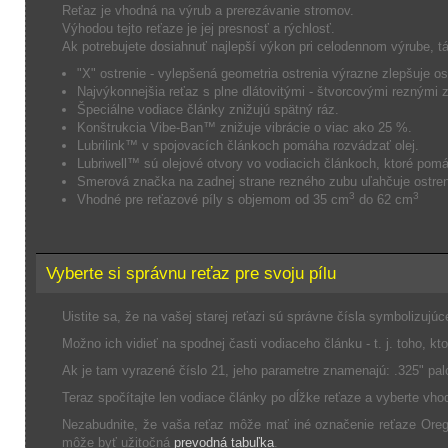
Reťaz je vhodná na výrub a prerezávanie stromov.
Výhodou tejto reťaze je jej presnosť a rýchlosť.
Ak potrebujete dosiahnuť najlepší výkon pri celodennom výrube, tá
"X" ostrenie - vylepšená geometria ostrenia výrazne zlepšuje os
Najvýkonnejšia reťaz s plne dlátovitými - štvorcovými reznými 
Špeciálne vodiace články znižujú spätný ráz.
Konštrukcia Vibe-Ban™ znižuje vibrácie o viac ako 25 %.
Lubrilink™ v spojovacích článkoch pomáha rozvádzať olej.
Lubriwell™ sú olejové otvory vo vodiacich článkoch, ktoré pomáha
Smerová značka na zadnej strane rezného zubu uľahčuje ostren
3
3
Vhodné pre reťazové píly s objemom od 35 cm
do 62 cm
Vyberte si správnu reťaz pre svoju pílu
Uistite sa, že na vašej starej reťazi sú správne čísla symbolizujúc
Možno ich vidieť na spodnej časti vodiaceho článku - t. j. toho, kto
Ak je tam vyrazené číslo 21, jeho parametre znamenajú: .325" pal
Teraz spočítajte len vodiace články po dĺžke reťaze a vyberte v
Nezabudnite, že vaša reťaz môže mať iné označenie reťaze Ore
môže byť užitočná
prevodná tabuľka
.