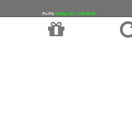
ko
+420 702 161 939
Po-Pá:
Eshop Tel.: 7:00-15:30
Doprava zadarmo
Vráteni