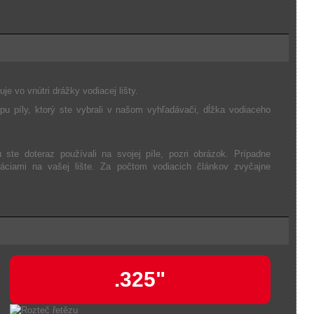
je vo vnútri drážky vodiacej lišty.
u píly, ktorý ste vybrali v našom vyhľadávači, dĺžka vodiaceho
ú ste doteraz používali na svojej píle, pozri obrázok. Prípadne
máciami na vašej lište. Za počtom vodiacich článkov zvyčajne
.325"