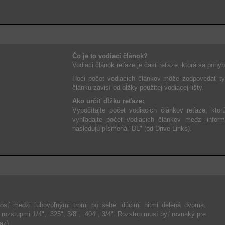
Čo je to vodiaci článok?
Vodiaci článok reťaze je časť reťaze, ktorá sa pohybu
Hoci počet vodiacich článkov môže zodpovedať typ
článku závisí od dĺžky použitej vodiacej lišty.
Ako určiť dĺžku reťaze:
Vypočítajte počet vodiacich článkov reťaze, ktor
vyhľadajte počet vodiacich článkov medzi infor
nasledujú písmená "DL" (od Drive Links).
enosť medzi ľubovoľnými tromi po sebe idúcimi nitmi delená dvoma,
zstupmi 1/4", .325", 3/8", .404", 3/4". Rozstup musí byť rovnaký pre
az).