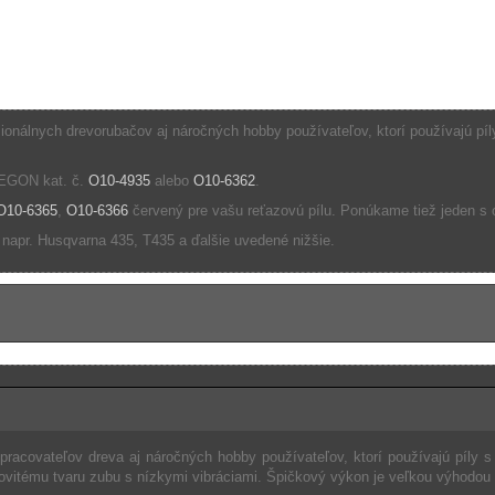
ionálnych drevorubačov aj náročných hobby používateľov, ktorí používajú pí
OREGON kat. č.
O10-4935
alebo
O10-6362
.
O10-6365
,
O10-6366
červený pre vašu reťazovú pílu. Ponúkame tiež jeden 
 napr. Husqvarna 435, T435 a ďalšie uvedené nižšie.
racovateľov dreva aj náročných hobby používateľov, ktorí používajú píly s
vitému tvaru zubu s nízkymi vibráciami. Špičkový výkon je veľkou výhodou t