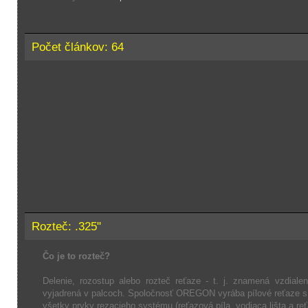
Počet článkov: 64
Rozteč: .325"
Čo je to rozteč?
Delenie, rozostup alebo rozteč reťaze - t. j. znamená vzdial
vyjadrená v palcoch. Spoločnosť OREGON vyrába pílové reťaze s ro
všetky prvky rezacieho systému (reťazová píla, vodiaca lišta a reť