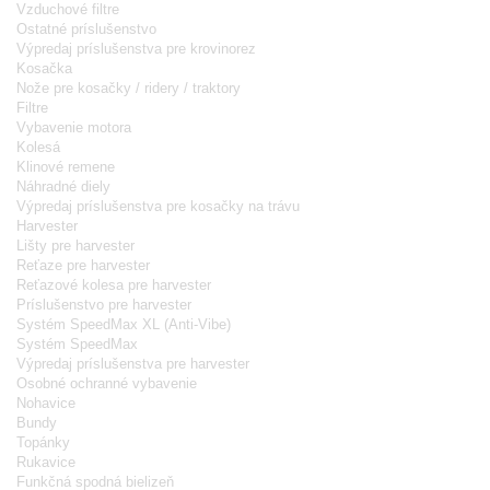
Vzduchové filtre
Ostatné príslušenstvo
Výpredaj príslušenstva pre krovinorez
Kosačka
Nože pre kosačky / ridery / traktory
Filtre
Vybavenie motora
Kolesá
Klinové remene
Náhradné diely
Výpredaj príslušenstva pre kosačky na trávu
Harvester
Lišty pre harvester
Reťaze pre harvester
Reťazové kolesa pre harvester
Príslušenstvo pre harvester
Systém SpeedMax XL (Anti-Vibe)
Systém SpeedMax
Výpredaj príslušenstva pre harvester
Osobné ochranné vybavenie
Nohavice
Bundy
Topánky
Rukavice
Funkčná spodná bielizeň