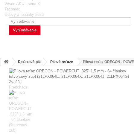
Vesco AKU - séria X
Tecomec
Odevy a topánky 2026
Vyhľadávanie
Reťazová píla
Pílové reťaze
Pílová reťaz OREGON - POWER
Zväčšiť
Predchádz.