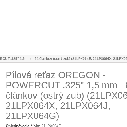
CUT .325" 1,5 mm - 64 článkov (ostrý zub) (21LPX064E, 21LPX064X, 21LPX0
Pílová reťaz OREGON -
POWERCUT .325" 1,5 mm - 
článkov (ostrý zub) (21LPX0
21LPX064X, 21LPX064J,
21LPX064G)
Objednávacie číslo:
21LPX064E