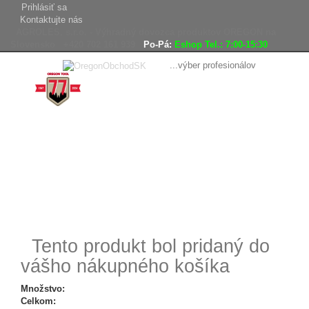
Prihlásiť sa
Kontaktujte nás
AGROLES, s.r.o. - Výhradný dovozca produktov OREGON na
Slovensko
+420 702 161 939
Po-Pá:
Eshop Tel.: 7:00-15:30
...výber profesionálov
Doprava
Vrátenie tovaru,
zadarmo
reklamácie
Tovar odoslaný
do 24 hodín
Tento produkt bol pridaný do
vášho nákupného košíka
Množstvo:
Celkom: