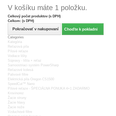
V košíku máte 1 položku.
Celkový počet produktov (s DPH)
Celkom: (s DPH)
Pokračovať v nakupovaní
Choďte k pokladni
Categories
Kategória
Reťazová píla
Pílové reťaze
Vodiace lišty
Súpravy - lišta + reťaz
Samoostriaci systém PowerSharp
Reťazové kolesá
Palivové filtre
Elektrická píla Oregon CS1500
SpeedCut™ Nano
Pílové reťaze - ŠPECIÁLNA PONUKA 4+1 ZADARMO
Krovinorez
Žacie struny
Žacie hlavy
Žacie nože
Vzduchové filtre