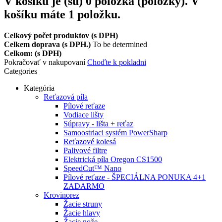
V košíku je (sú)
0
položka (položky).
V
košíku máte 1 položku.
Celkový počet produktov (s DPH)
Celkem doprava (s DPH.)
To be determined
Celkom: (s DPH)
Pokračovať v nakupovaní
Choďte k pokladni
Categories
Kategória
Reťazová píla
Pílové reťaze
Vodiace lišty
Súpravy - lišta + reťaz
Samoostriaci systém PowerSharp
Reťazové kolesá
Palivové filtre
Elektrická píla Oregon CS1500
SpeedCut™ Nano
Pílové reťaze - ŠPECIÁLNA PONUKA 4+1
ZADARMO
Krovinorez
Žacie struny
Žacie hlavy
Žacie nože