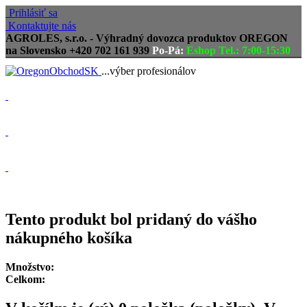
Prihlásiť sa
Kontaktujte nás
AGROLES, s.r.o. - Výhradný dovozca produktov OREGON
na Slovensko
+420 702 161 939
Po-Pá:
Eshop Tel.: 7:00-15:30
...výber profesionálov
Doprava zadarmo
Vrátenie tovaru, reklamácie
Tovar odoslaný do 24 hodín
Tento produkt bol pridaný do vášho
nákupného košíka
Množstvo:
Celkom: