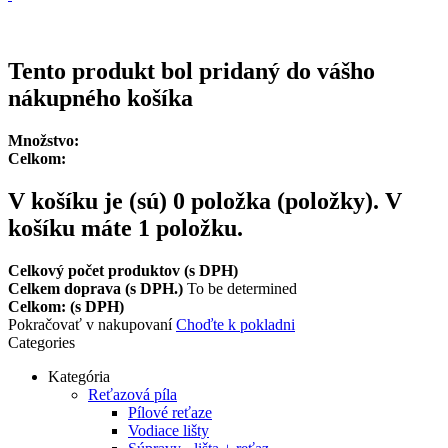
Tovar odoslaný do 24 hodín
Tento produkt bol pridaný do vášho
nákupného košíka
Množstvo:
Celkom:
V košíku je (sú)
0
položka (položky).
V
košíku máte 1 položku.
Celkový počet produktov (s DPH)
Celkem doprava (s DPH.)
To be determined
Celkom: (s DPH)
Pokračovať v nakupovaní
Choďte k pokladni
Categories
Kategória
Reťazová píla
Pílové reťaze
Vodiace lišty