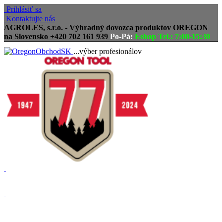
Prihlásiť sa
Kontaktujte nás
AGROLES, s.r.o. - Výhradný dovozca produktov OREGON
na Slovensko
+420 702 161 939
Po-Pá:
Eshop Tel.: 7:00-15:30
...výber profesionálov
Doprava zadarmo
Vrátenie tovaru, reklamácie