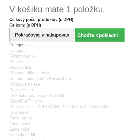
V košíku máte 1 položku.
Celkový počet produktov (s DPH)
Celkom: (s DPH)
Pokračovať v nakupovaní
Choďte k pokladni
Categories
Kategória
Reťazová píla
Pílové reťaze
Vodiace lišty
Súpravy - lišta + reťaz
Samoostriaci systém PowerSharp
Reťazové kolesá
Palivové filtre
Elektrická píla Oregon CS1500
SpeedCut™ Nano
Pílové reťaze - ŠPECIÁLNA PONUKA 4+1 ZADARMO
Krovinorez
Žacie struny
Žacie hlavy
Žacie nože
Vzduchové filtre