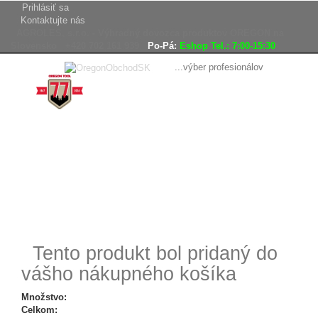
Prihlásiť sa
Kontaktujte nás
AGROLES, s.r.o. - Výhradný dovozca produktov OREGON na
Slovensko
+420 702 161 939
Po-Pá:
Eshop Tel.: 7:00-15:30
...výber profesionálov
Doprava
Vrátenie tovaru,
zadarmo
reklamácie
Tovar odoslaný
do 24 hodín
Tento produkt bol pridaný do
vášho nákupného košíka
Množstvo:
Celkom: