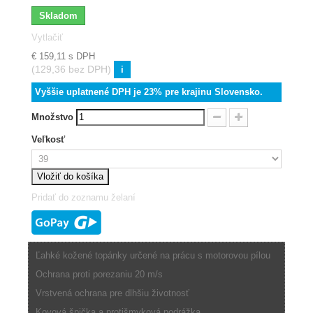
Skladom
Vytlačiť
€ 159,11
s DPH
(129,36 bez DPH)
i
Vyššie uplatnené DPH je 23% pre krajinu Slovensko.
Množstvo
Veľkosť
Vložiť do košíka
Pridať do zoznamu želaní
Ľahké kožené topánky určené na prácu s motorovou pílou
Ochrana proti porezaniu 20 m/s
Vrstvená ochrana pre dlhšiu životnosť
Kovová špička a protišmyková podrážka