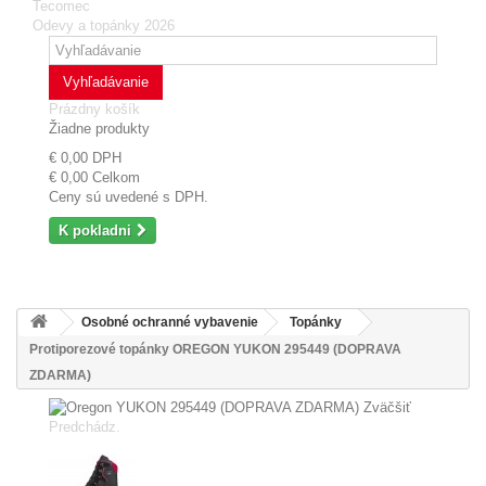
Tecomec
Odevy a topánky 2026
Vyhľadávanie
Prázdny košík
Žiadne produkty
€ 0,00
DPH
€ 0,00
Celkom
Ceny sú uvedené s DPH.
K pokladni
Osobné ochranné vybavenie
Topánky
Protiporezové topánky OREGON YUKON 295449 (DOPRAVA
ZDARMA)
Zväčšiť
Predchádz.