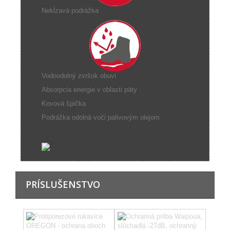
Nekĺzavá podrážka
Vodoodolný zvršok obuvi
Absorpcia energie v oblasti päty
Kovová špička
Podrážka odolná voči palivovým olejom
PRÍSLUŠENSTVO