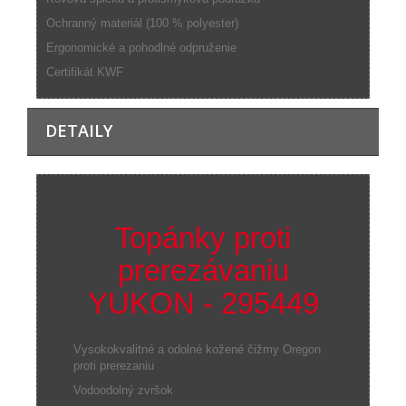
Ochranný materiál (100 % polyester)
Ergonomické a pohodlné odpruženie
Certifikát KWF
DETAILY
Topánky proti
prerezávaniu
YUKON - 295449
Vysokokvalitné a odolné kožené čižmy Oregon
proti prerezaniu
Vodoodolný zvršok