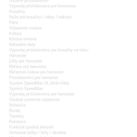
Ostatné príslušenstvo
Výpredaj príslušenstva pre krovinorez
Kosačka
Nože pre kosačky / ridery / traktory
Filtre
Vybavenie motora
Kolesá
Klinové remene
Náhradné diely
Výpredaj príslušenstva pre kosačky na trávu
Harvester
Lišty pre harvester
Reťaze pre harvester
Reťazové kolesa pre harvester
Príslušenstvo pre harvester
Systém SpeedMax XL (Anti-Vibe)
Systém SpeedMax
Výpredaj príslušenstva pre harvester
Osobné ochranné vybavenie
Nohavice
Bundy
Topánky
Rukavice
Funkčná spodná bielizeň
Ochranné prilby / štíty / okuliare