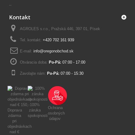
--
Kontakt
AGROLES s.r.o., Pražská 446, 397 01, Písek
Tel. kontakt:
+420 702 161 939
E-mail:
info@oregonobchod.sk
Otváracia doba:
Po-Pá:
07:00 - 17:00
Zavolajte nám:
Po-Pá:
07:00 - 15:30
100%
Ochrana
Doprava
záruka
osobných
zdarma
spokojnosti
údajov
pri
objednávkach
nad €