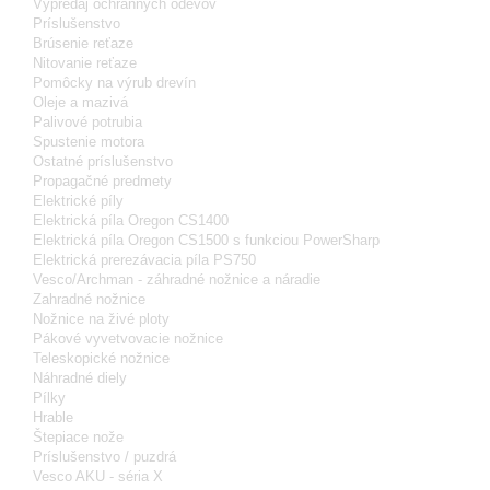
Výpredaj ochranných odevov
Príslušenstvo
Brúsenie reťaze
Nitovanie reťaze
Pomôcky na výrub drevín
Oleje a mazivá
Palivové potrubia
Spustenie motora
Ostatné príslušenstvo
Propagačné predmety
Elektrické píly
Elektrická píla Oregon CS1400
Elektrická píla Oregon CS1500 s funkciou PowerSharp
Elektrická prerezávacia píla PS750
Vesco/Archman - záhradné nožnice a náradie
Zahradné nožnice
Nožnice na živé ploty
Pákové vyvetvovacie nožnice
Teleskopické nožnice
Náhradné diely
Pílky
Hrable
Štepiace nože
Príslušenstvo / puzdrá
Vesco AKU - séria X