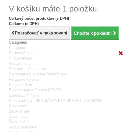
V košíku máte 1 položku.
Celkový počet produktov (s DPH)
Celkom: (s DPH)
Pokračovať v nakupovaní
Choďte k pokladni
Categories
Kategória
Reťazová píla
Pílové reťaze
Vodiace lišty
Súpravy - lišta + reťaz
Samoostriaci systém PowerSharp
Reťazové kolesá
Palivové filtre
Elektrická píla Oregon CS1500
SpeedCut™ Nano
Pílové reťaze - ŠPECIÁLNA PONUKA 4+1 ZADARMO
Krovinorez
Žacie struny
Žacie hlavy
Žacie nože
Vzduchové filtre