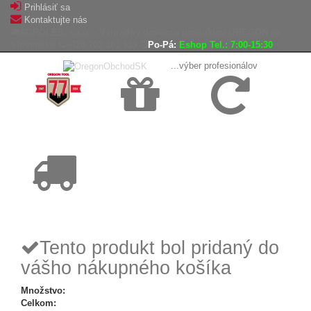
Prihlásiť sa
Kontaktujte nás
AGROLES, s.r.o. - Výhradný dovozca produktov OREGON na
Slovensko
+420 702 161 939
Po-Pá:
Eshop Tel.: 7:00-15:30
...výber profesionálov
Doprava
Vrátenie tovaru,
zadarmo
reklamácie
Tovar odoslaný
do 24 hodín
Tento produkt bol pridaný do
vášho nákupného košíka
Množstvo:
Celkom: