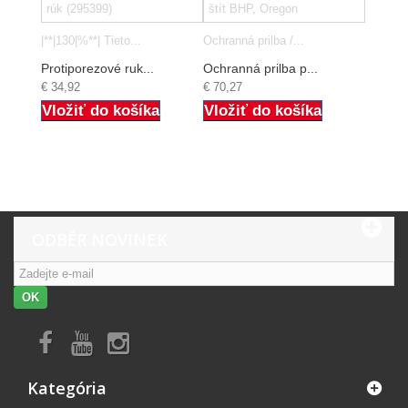
|**|130|%**| Tieto...
Ochranná prilba /...
Protiporezové ruk...
Ochranná prilba p...
€ 34,92
€ 70,27
Vložiť do košíka
Vložiť do košíka
ODBĚR NOVINEK
OK
Kategória