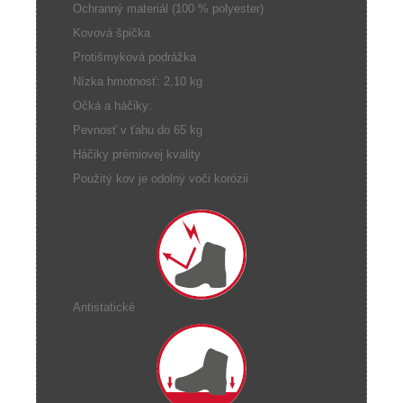
Ochranný materiál (100 % polyester)
Kovová špička
Protišmyková podrážka
Nízka hmotnosť: 2,10 kg
Očká a háčiky:
Pevnosť v ťahu do 65 kg
Háčiky prémiovej kvality
Použitý kov je odolný voči korózii
Antistatické