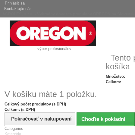
Prihlásiť sa
Kontaktujte nás
AGROLES, s.r.o. - Výhradný dovozca produktov OREGON na Slovensk
...výber profesionálov
Tento 
košíka
Množstvo:
Celkom:
V košíku máte 1 položku.
Celkový počet produktov (s DPH)
Celkom: (s DPH)
Pokračovať v nakupovaní
Choďte k pokladni
Categories
Kategória