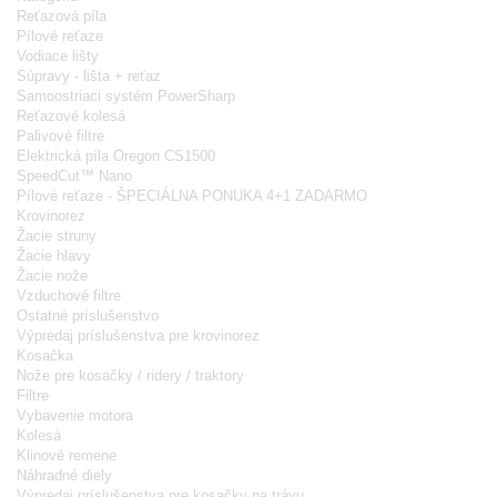
Reťazová píla
Pílové reťaze
Vodiace lišty
Súpravy - lišta + reťaz
Samoostriaci systém PowerSharp
Reťazové kolesá
Palivové filtre
Elektrická píla Oregon CS1500
SpeedCut™ Nano
Pílové reťaze - ŠPECIÁLNA PONUKA 4+1 ZADARMO
Krovinorez
Žacie struny
Žacie hlavy
Žacie nože
Vzduchové filtre
Ostatné príslušenstvo
Výpredaj príslušenstva pre krovinorez
Kosačka
Nože pre kosačky / ridery / traktory
Filtre
Vybavenie motora
Kolesá
Klinové remene
Náhradné diely
Výpredaj príslušenstva pre kosačky na trávu