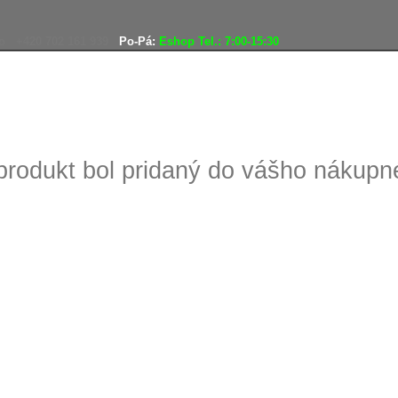
o
+420 702 161 939
Po-Pá:
Eshop Tel.: 7:00-15:30
Doprava zadarmo
Vráteni
produkt bol pridaný do vášho nákup