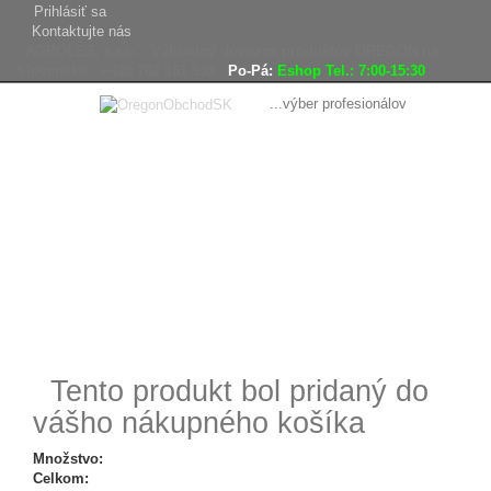
Prihlásiť sa
Kontaktujte nás
AGROLES, s.r.o. - Výhradný dovozca produktov OREGON na
Slovensko
+420 702 161 939
Po-Pá:
Eshop Tel.: 7:00-15:30
...výber profesionálov
Doprava
Vrátenie tovaru,
zadarmo
reklamácie
Tovar odoslaný
do 24 hodín
Tento produkt bol pridaný do
vášho nákupného košíka
Množstvo:
Celkom: