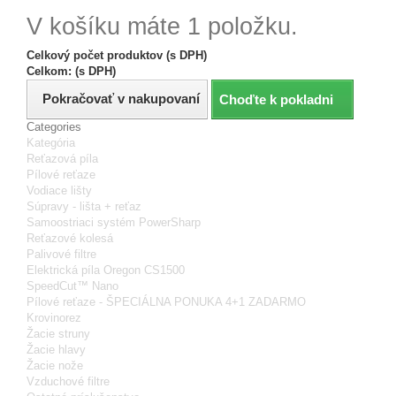
V košíku máte 1 položku.
Celkový počet produktov (s DPH)
Celkom: (s DPH)
Pokračovať v nakupovaní
Choďte k pokladni
Categories
Kategória
Reťazová píla
Pílové reťaze
Vodiace lišty
Súpravy - lišta + reťaz
Samoostriaci systém PowerSharp
Reťazové kolesá
Palivové filtre
Elektrická píla Oregon CS1500
SpeedCut™ Nano
Pílové reťaze - ŠPECIÁLNA PONUKA 4+1 ZADARMO
Krovinorez
Žacie struny
Žacie hlavy
Žacie nože
Vzduchové filtre