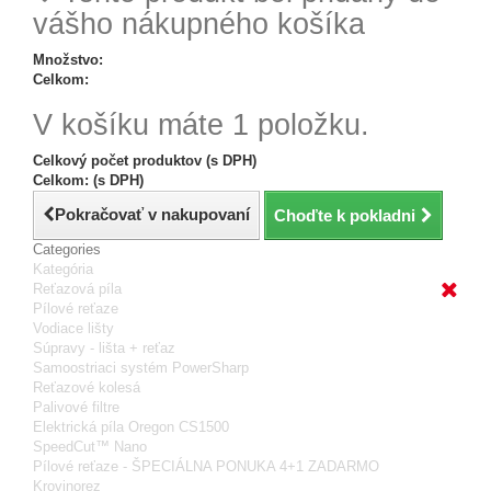
vášho nákupného košíka
Množstvo:
Celkom:
V košíku máte 1 položku.
Celkový počet produktov (s DPH)
Celkom: (s DPH)
Pokračovať v nakupovaní
Choďte k pokladni
Categories
Kategória
Reťazová píla
Pílové reťaze
Vodiace lišty
Súpravy - lišta + reťaz
Samoostriaci systém PowerSharp
Reťazové kolesá
Palivové filtre
Elektrická píla Oregon CS1500
SpeedCut™ Nano
Pílové reťaze - ŠPECIÁLNA PONUKA 4+1 ZADARMO
Krovinorez