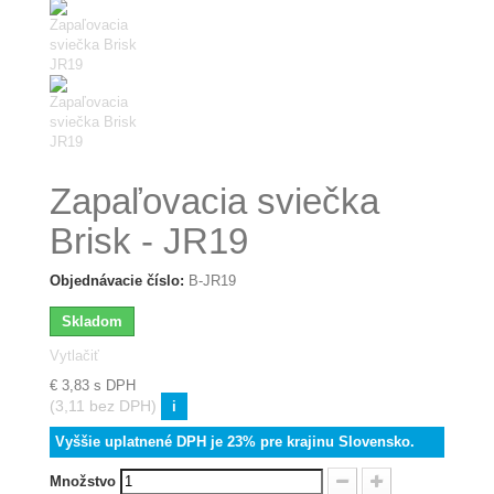
Zapaľovacia sviečka
Brisk - JR19
Objednávacie číslo:
B-JR19
Skladom
Vytlačiť
€ 3,83
s DPH
(3,11 bez DPH)
i
Vyššie uplatnené DPH je 23% pre krajinu Slovensko.
Množstvo