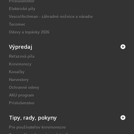
Príslušenstvo
Elektrické píly
Vesco/Archman - záhradné nožnice a náradie
Tecomec
Odevy a topánky 2026
Výpredaj
Reťazová píla
Krovinorezy
Kosačky
Harvestory
Ochranné odevy
AKU program
Príslušenstvo
Tipy, rady, pokyny
Pre používateľov krovinorezov