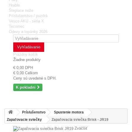
Hrable
Štepiace nože
Príslušenstvo / puzdrá
Vesco AKU - séria X
Tecomec
Odevy a topánky 2026
Vyhľadávanie
Prázdny košík
Žiadne produkty
€ 0,00
DPH
€ 0,00
Celkom
Ceny sú uvedené s DPH.
K pokladni
Príslušenstvo
Spustenie motora
Zapaľovacie sviečky
Zapaľovacia sviečka Brisk - JR19
Zväčšiť