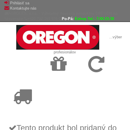
Prihlásiť sa
Kontaktujte nás
AGROLES, s.r.o. - Výhradný dovozca produktov OREGON na
Slovensko
+420 702 161 939
Po-Pá:
Eshop Tel.: 7:00-15:30
...výber
profesionálov
Doprava
Vrátenie tovaru,
zadarmo
reklamácie
Tovar odoslaný
do 24 hodín
Tento produkt bol pridaný do