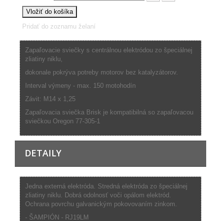
Vložiť do košíka
Pridať do zoznamu želaní
Zapaľovacie sviečky s centrálnou elektródou zo špeciálnej
zliatiny niklu,
dokonale pokrýva potreby motorov bez katalyzátorov.
Interval výmeny - max. 150 motohodín
Závit: M14 x 1,25
Zapaľovacia sviečka Brisk je kompatibilná so zapaľovacou
sviečkou Oregon 77-305-1
DETAILY
Jedna externá elektróda. Stredná elektróda zo špeciálnej
zliatiny niklu. Dobrá odolnosť voči opálom elektród.
Ochrana povrchu galvanickým pokovovaním zinkom.
- ŠAMPIÓN - RJ19LM