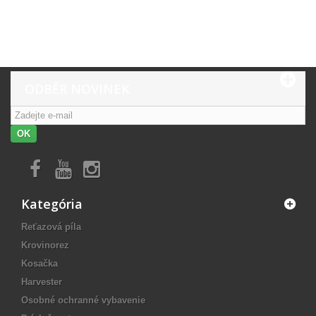
ODBĚR NOVINEK
OK
Kategória
Reťazová píla
Krovinorez
Kosačka
Harvester
Osobné ochranné vybavenie