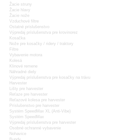
Žacie struny
Žacie hlavy
Žacie nože
Vzduchové filtre
Ostatné príslušenstvo
Výpredaj príslušenstva pre krovinorez
Kosačka
Nože pre kosačky / ridery / traktory
Filtre
Vybavenie motora
Kolesá
Klinové remene
Náhradné diely
Výpredaj príslušenstva pre kosačky na trávu
Harvester
Lišty pre harvester
Reťaze pre harvester
Reťazové kolesa pre harvester
Príslušenstvo pre harvester
Systém SpeedMax XL (Anti-Vibe)
Systém SpeedMax
Výpredaj príslušenstva pre harvester
Osobné ochranné vybavenie
Nohavice
Bundy