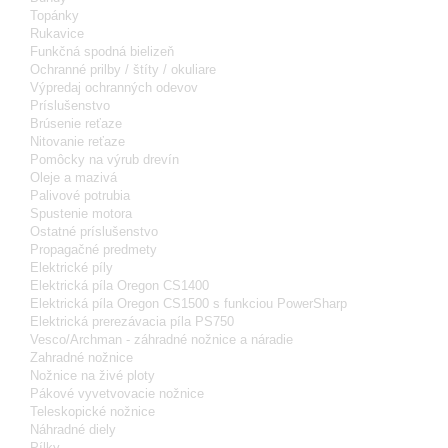
Topánky
Rukavice
Funkčná spodná bielizeň
Ochranné prilby / štíty / okuliare
Výpredaj ochranných odevov
Príslušenstvo
Brúsenie reťaze
Nitovanie reťaze
Pomôcky na výrub drevín
Oleje a mazivá
Palivové potrubia
Spustenie motora
Ostatné príslušenstvo
Propagačné predmety
Elektrické píly
Elektrická píla Oregon CS1400
Elektrická píla Oregon CS1500 s funkciou PowerSharp
Elektrická prerezávacia píla PS750
Vesco/Archman - záhradné nožnice a náradie
Zahradné nožnice
Nožnice na živé ploty
Pákové vyvetvovacie nožnice
Teleskopické nožnice
Náhradné diely
Pílky