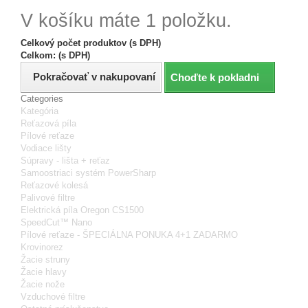
V košíku máte 1 položku.
Celkový počet produktov (s DPH)
Celkom: (s DPH)
Pokračovať v nakupovaní
Choďte k pokladni
Categories
Kategória
Reťazová píla
Pílové reťaze
Vodiace lišty
Súpravy - lišta + reťaz
Samoostriaci systém PowerSharp
Reťazové kolesá
Palivové filtre
Elektrická píla Oregon CS1500
SpeedCut™ Nano
Pílové reťaze - ŠPECIÁLNA PONUKA 4+1 ZADARMO
Krovinorez
Žacie struny
Žacie hlavy
Žacie nože
Vzduchové filtre