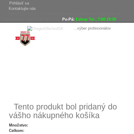
Prihlásiť sa
Kontaktujte nás
AGROLES, s.r.o. - Výhradný dovozca produktov OREGON na
Slovensko
+420 702 161 939
Po-Pá:
Eshop Tel.: 7:00-15:30
...výber profesionálov
Doprava
Vrátenie tovaru,
zadarmo
reklamácie
Tovar odoslaný
do 24 hodín
Tento produkt bol pridaný do
vášho nákupného košíka
Množstvo:
Celkom: