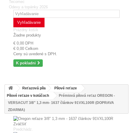
Tecomec
Odevy a topánky 2026
Vyhľadávanie
Prázdny košík
Žiadne produkty
€ 0,00
DPH
€ 0,00
Celkom
Ceny sú uvedené s DPH.
K pokladni
Reťazová píla
Pílové reťaze
Pílové reťaze v kotúčoch
Prémiová pílová reťaz OREGON -
VERSACUT 3/8" 1,3 mm- 1637 článkov 91VXL100R (DOPRAVA
ZDARMA)
Zväčšiť
Predchádz.