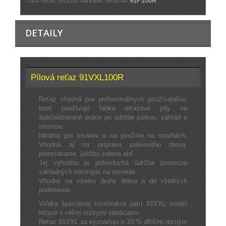
Túto reťaz možno nahradiť reťazou
91P100R
DETAILY
Pílová reťaz 91VXL100R
Reťaz vhodná pre profesionálnych používateľov,
ktorí používajú ľahké reťazové píly na
špecializované práce pri údržbe parkov, záhrad a
stromov.
Ideálna pre tesárov a na použitie na stavbách.
Vhodná aj na prípravu palivového dreva,
prerezávanie, údržbu zelene atď.
Jej výhodou je jednoduchá údržba pomocou
základných nástrojov na ostrenie.
Vhodný na všetky druhy dreva a do všetkých
podmienok.
Vďaka špeciálnej konštrukcii patrí 91VXL medzi
reťaze s veľmi nízkymi vibráciami.
Reťaz 91VXL sa vyznačuje o 33 % dlhším rezným