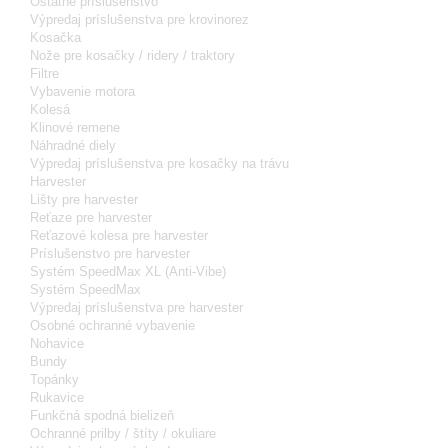
Ostatné príslušenstvo
Výpredaj príslušenstva pre krovinorez
Kosačka
Nože pre kosačky / ridery / traktory
Filtre
Vybavenie motora
Kolesá
Klinové remene
Náhradné diely
Výpredaj príslušenstva pre kosačky na trávu
Harvester
Lišty pre harvester
Reťaze pre harvester
Reťazové kolesa pre harvester
Príslušenstvo pre harvester
Systém SpeedMax XL (Anti-Vibe)
Systém SpeedMax
Výpredaj príslušenstva pre harvester
Osobné ochranné vybavenie
Nohavice
Bundy
Topánky
Rukavice
Funkčná spodná bielizeň
Ochranné prilby / štíty / okuliare