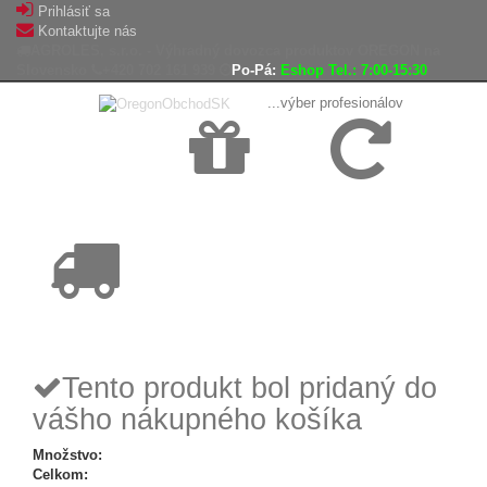
Prihlásiť sa
Kontaktujte nás
AGROLES, s.r.o. - Výhradný dovozca produktov OREGON na
Slovensko
+420 702 161 939
Po-Pá:
Eshop Tel.: 7:00-15:30
...výber profesionálov
Doprava
Vrátenie tovaru,
zadarmo
reklamácie
Tovar odoslaný
do 24 hodín
Tento produkt bol pridaný do
vášho nákupného košíka
Množstvo:
Celkom: