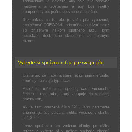
zariadeniami je dôležité, aby bola píla správne
nastavená a zostavená a aby boli všetky
komponenty bezpečne upevnené a funkčné.
Bez ohľadu na to, ako je vaša píla vybavená,
spoločnosť OREGON® odporúča používať reťaz
so zníženým rizikom spätného rázu, kým
nezískate dostatočné skúsenosti so spätným
rázom.
Vyberte si správnu reťaz pre svoju pílu
Uistite sa, že máte na starej reťazi správne čísla,
ktoré symbolizujú typ reťaze.
Vidieť ich môžete na spodnej časti vodiaceho
článku - teda toho, ktorý vstupuje do vodiacej
drážky lišty.
Ak je tam vyrazené číslo "91", jeho parametre
znamenajú: 3/8 palca a hrúbka vodiaceho článku
je 1,3 mm.
Teraz spočítajte len vodiace články po dĺžke
reťaze a vyberte si v našom obchode vhodnú