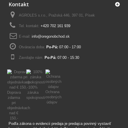
Kontakt
AGROLES s.r.o., Pražská 446, 397 01, Písek
Tel. kontakt:
+420 702 161 939
E-mail:
info@oregonobchod.sk
Otváracia doba:
Po-Pá:
07:00 - 17:00
Zavolajte nám:
Po-Pá:
07:00 - 15:30
100%
Ochrana
Doprava
záruka
osobných
zdarma
spokojnosti
údajov
pri
objednávkach
nad €
150,-
Podľa zákona o evidencii predaja je predajca povinný vystaviť