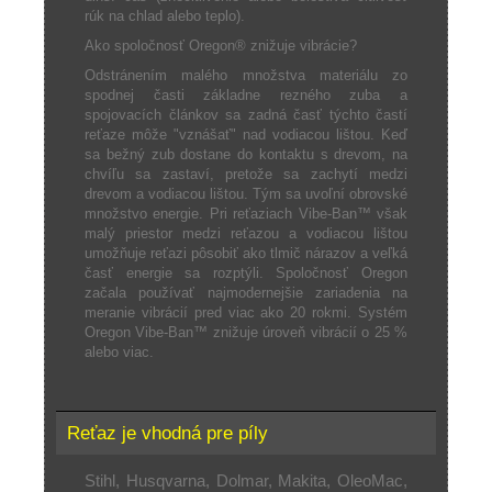
rúk na chlad alebo teplo).
Ako spoločnosť Oregon® znižuje vibrácie?
Odstránením malého množstva materiálu zo
spodnej časti základne rezného zuba a
spojovacích článkov sa zadná časť týchto častí
reťaze môže "vznášať" nad vodiacou lištou. Keď
sa bežný zub dostane do kontaktu s drevom, na
chvíľu sa zastaví, pretože sa zachytí medzi
drevom a vodiacou lištou. Tým sa uvoľní obrovské
množstvo energie. Pri reťaziach Vibe-Ban™ však
malý priestor medzi reťazou a vodiacou lištou
umožňuje reťazi pôsobiť ako tlmič nárazov a veľká
časť energie sa rozptýli. Spoločnosť Oregon
začala používať najmodernejšie zariadenia na
meranie vibrácií pred viac ako 20 rokmi. Systém
Oregon Vibe-Ban™ znižuje úroveň vibrácií o 25 %
alebo viac.
Reťaz je vhodná pre píly
Stihl, Husqvarna, Dolmar, Makita, OleoMac,