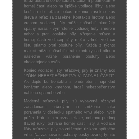
reťaz dostane do kontaktu s cudzím predmetom v
hornej časti alebo na špičke vodiacej lišty, alebo
keď sa do reťaze počas rezania zasekne kus
dreva a reťaz sa zasekne. Kontakt s hrotom alebo
vrchom vodiacej lišty môže spôsobiť okamžitý
spätný náraz - vymrštenie vodiacej lišty smerom
nahor a proti obsluhe píly. Vŕzganie reťaze v
hornej časti vodiacej lišty môže vrhnúť vodiacu
lištu priamo proti obsluhe píly. Každá z týchto
reakcií môže spôsobiť stratu kontroly nad pílou a
následné vážne poranenie obsluhy alebo
okolostojacich osôb.
Koniec vodiacej lišty reťazovej píly je známy ako
"ZÓNA NEBEZPEČENSTVA V ZADNEJ ČASTI".
Ak dôjde ku kontaktu s predmetom, napríklad
konárom alebo kmeňom, hrozí nebezpečenstvo
náhleho spätného vrhu.
Moderné reťazové píly sú vybavené rôznymi
zariadeniami určenými na zníženie rizika
poranenia v dôsledku spätného vrhu alebo iných
príčin. Patrí k nim brzda reťaze, ochrana prednej
(ľavej) ruky, ochrana hornej časti lišty a vodiace
lišty reťazovej píly so zníženým rizikom spätného
vrhu. Na zachovanie ochrany poskytovanej týmito