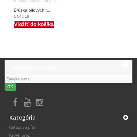
Brúska/ostrička Oregon...
Brúska pílových r...
€ 543,19
Vložiť do košíka
ODBĚR NOVINEK
OK
Kategória
Reťazová píla
Krovinorez