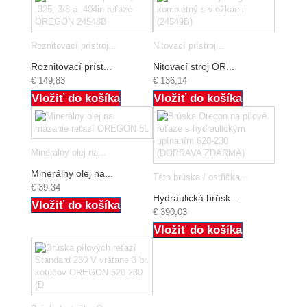
Roznitovací prístroj...
Nitovací prístroj...
Roznitovací príst...
Nitovací stroj OR...
€ 149,83
€ 136,14
Vložiť do košíka
Vložiť do košíka
Minerálny olej na...
Minerálny olej na...
Táto brúska / ostřička...
€ 39,34
Hydraulická brúsk...
Vložiť do košíka
€ 390,03
Vložiť do košíka