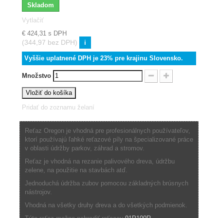
Skladom
Vytlačiť
€ 424,31
s DPH
(344,97 bez DPH)
i
Vyššie uplatnené DPH je 23% pre krajinu Slovensko.
Množstvo
Vložiť do košíka
Pridať do zoznamu želaní
Reťaz Oregon je vhodná pre profesionálnych používateľov,
ktorí používajú ľahké reťazové píly na špecializované práce
v oblasti údržby parkov, záhrad a stromov.
Reťaz je vhodná na rezanie palivového dreva, údržbu
zelene, na použitie na stavbách atď.
Jednoduchá údržba zubov pomocou základných brúsnych
nástrojov.
Vhodná na všetky druhy dreva a do všetkých podmienok.