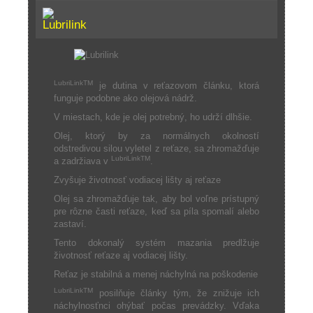
LubriLinkTM
je dutina v reťazovom článku, ktorá
funguje podobne ako olejová nádrž.
V miestach, kde je olej potrebný, ho udrží dlhšie.
Olej, ktorý by za normálnych okolností
odstredivou silou vyletel z reťaze, sa zhromažďuje
LubriLinkTM
a zadržiava v
.
Zvyšuje životnosť vodiacej lišty aj reťaze
Olej sa zhromažďuje tak, aby bol voľne prístupný
pre rôzne časti reťaze, keď sa píla spomalí alebo
zastaví.
Tento dokonalý systém mazania predlžuje
životnosť reťaze aj vodiacej lišty.
Reťaz je stabilná a menej náchylná na poškodenie
LubriLinkTM
posilňuje články tým, že znižuje ich
náchylnosťnci ohýbať počas prevádzky. Vďaka