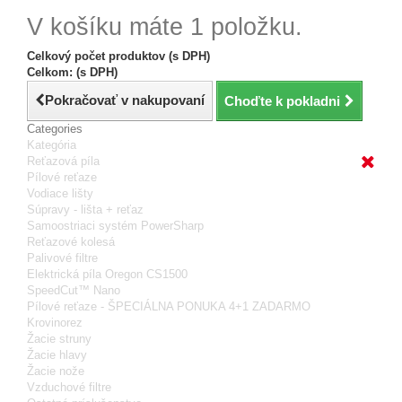
V košíku máte 1 položku.
Celkový počet produktov (s DPH)
Celkom: (s DPH)
Pokračovať v nakupovaní
Choďte k pokladni
Categories
Kategória
Reťazová píla
Pílové reťaze
Vodiace lišty
Súpravy - lišta + reťaz
Samoostriaci systém PowerSharp
Reťazové kolesá
Palivové filtre
Elektrická píla Oregon CS1500
SpeedCut™ Nano
Pílové reťaze - ŠPECIÁLNA PONUKA 4+1 ZADARMO
Krovinorez
Žacie struny
Žacie hlavy
Žacie nože
Vzduchové filtre