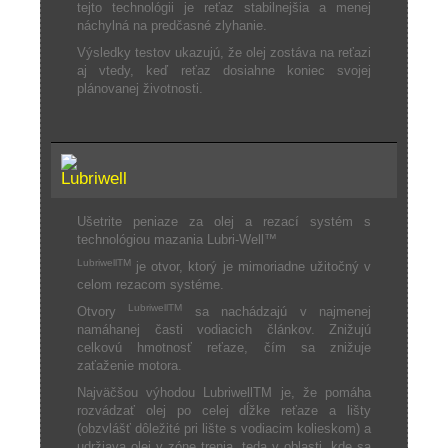
tejto technológii je reťaz stabilnejšia a menej
náchylná na predčasné zlyhanie.
Výsledky testov ukazujú, že olej zostáva na reťazi
aj vtedy, keď reťaz dosiahne koniec svojej
plánovanej životnosti.
Ušetrite peniaze za olej a rezací systém s
technológiou mazania Lubri-Well™
LubriwellTM
je otvor, ktorý je mimoriadne užitočný v
celom rezacom systéme.
LubriwellTM
Otvory
sa nachádzajú v najmenej
namáhanej časti vodiacich článkov. Znižujú
celkovú hmotnosť reťaze, čím sa znižuje
zaťaženie motora.
Najväčšou výhodou LubriwellTM je, že pomáha
rozvádzať olej po celej dĺžke reťaze a lišty
(obzvlášť dôležité pri lište s vodiacim kolieskom) a
udržiava olej v zóne trenia, teda v oblasti, kde sa