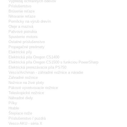
Výpredaj ochranných odevov
Príslušenstvo
Brúsenie reťaze
Nitovanie reťaze
Pomôcky na výrub drevín
Oleje a mazivá
Palivové potrubia
Spustenie motora
Ostatné príslušenstvo
Propagačné predmety
Elektrické píly
Elektrická píla Oregon CS1400
Elektrická píla Oregon CS1500 s funkciou PowerSharp
Elektrická prerezávacia píla PS750
Vesco/Archman - záhradné nožnice a náradie
Zahradné nožnice
Nožnice na živé ploty
Pákové vyvetvovacie nožnice
Teleskopické nožnice
Náhradné diely
Pílky
Hrable
Štepiace nože
Príslušenstvo / puzdrá
Vesco AKU - séria X