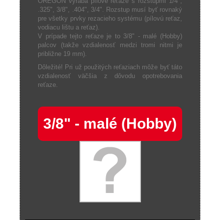
OREGON vyrába pílové reťaze s rozstupmi 1/4",
.325", 3/8", .404", 3/4". Rozstup musí byť rovnaký
pre všetky prvky rezacieho systému (pílovú reťaz,
vodiacu lištu a reťaz).
V prípade tejto reťaze je to 3/8" - malé (Hobby)
palcov (takže vzdialenosť medzi tromi nitmi je
približne 19 mm).
Dôležité! Pri už použitých reťaziach môže byť táto
vzdialenosť väčšia z dôvodu opotrebovania
reťaze.
3/8" - malé (Hobby)