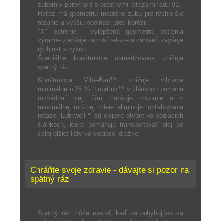
zubom v porovnaní s ostatnými reťazami radu 91.
Reťaz má geometriu modrého zubu pre rýchlejšie
rezanie a vyššiu odolnosť proti korózii.
"X" ostrenie - vylepšená geometria ostrenia
výrazne zlepšuje ostrosť reťaze a zároveň zvyšuje
rýchlosť a výkon.
Špeciálna konštrukcia obmedzovača znižuje
spätný ráz.
Konštrukcia Vibe-Ban™ znižuje vibrácie
minimálne o 25 %. Lubrilink™ v článkoch pomáha
rozvádzať olej, čím zlepšuje mazanie a v
maximálnej možnej miere eliminuje rozťahovanie
reťaze. Lubriwell™ sú olejové otvory vo vodiacich
článkoch, ktoré pomáhajú transportovať olej po
celej dĺžke lišty vo vodiacej drážke.
Chráňte svoje zdravie - dávajte si pozor na
spätný ráz
Spätný ráz môže nastať, keď sa pohybujúca sa