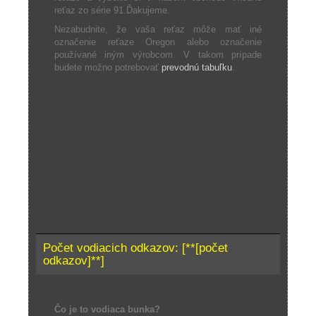
reťaz zo série 91.Ďakujeme.
Nezabudnite, že vaša reťaz môže mať iné
označenie reťaze Oregon alebo označenie
používané iným výrobcom. V takom prípade
budete možno potrebovať
prevodnú tabuľku
.
Počet vodiacich odkazov: [**[počet
odkazov]**]
Čo je to vodiaca bunka?