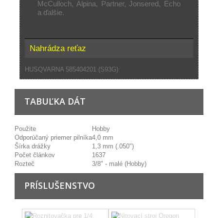
McCulloch, Alpina, Partner, Jonsered, Echo
a ďalšie.
Nahrádza reťaz
HUSQVARNA 585404201 (S93G)
TABUĽKA DÁT
Použite
Hobby
Odporúčaný priemer pilníka
4,0 mm
Šírka drážky
1,3 mm (.050")
Počet článkov
1637
Rozteč
3/8" - malé (Hobby)
PRÍSLUŠENSTVO