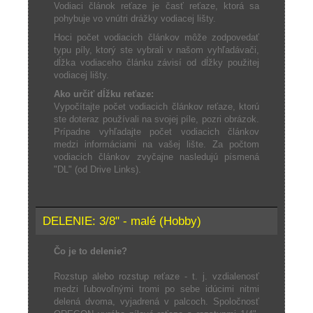
Vodiaci článok reťaze je časť reťaze, ktorá sa
pohybuje vo vnútri drážky vodiacej lišty.
Hoci počet vodiacich článkov môže zodpovedať
typu píly, ktorý ste vybrali v našom vyhľadávači,
dĺžka vodiaceho článku závisí od dĺžky použitej
vodiacej lišty.
Ako určiť dĺžku reťaze:
Vypočítajte počet vodiacich článkov reťaze, ktorú
ste doteraz používali na svojej píle, pozri obrázok.
Prípadne vyhľadajte počet vodiacich článkov
medzi informáciami na vašej lište. Za počtom
vodiacich článkov zvyčajne nasledujú písmená
"DL" (od Drive Links).
DELENIE: 3/8" - malé (Hobby)
Čo je to delenie?
Rozstup alebo rozstup reťaze - t. j. vzdialenosť
medzi ľubovoľnými tromi po sebe idúcimi nitmi
delená dvoma, vyjadrená v palcoch. Spoločnosť