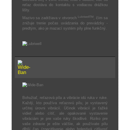
reťaz dostáva do kontaktu s vodiacou drážkou
lišty.
LubriwellTM
Mazivo sa zadržiava v otvoroch
, čím sa
znižuje trenie počas uvádzania do prevádzky -
predtým, ako je mazací systém píly plne funkčný.
Bohužiaľ, reťazová píla a vibrácie idú ruka v ruke.
Každý, kto používa reťazovú pílu, je vystavený
určitej úrovni vibrácií. Účinok vibrácií je ťažké
vidieť alebo cítiť, ale opakované vystavenie
vibráciám je pre vaše ruky škodlivé. Riziko pre
vaše zdravie je ešte väčšie, ak používate pílu
dlhší čas (znecitlivenie alebo bolestivá citlivosť