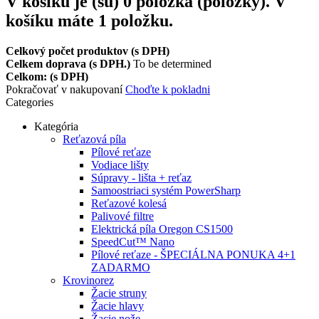
V košíku je (sú)
0
položka (položky).
V
košíku máte 1 položku.
Celkový počet produktov (s DPH)
Celkem doprava (s DPH.)
To be determined
Celkom: (s DPH)
Pokračovať v nakupovaní
Choďte k pokladni
Categories
Kategória
Reťazová píla
Pílové reťaze
Vodiace lišty
Súpravy - lišta + reťaz
Samoostriaci systém PowerSharp
Reťazové kolesá
Palivové filtre
Elektrická píla Oregon CS1500
SpeedCut™ Nano
Pílové reťaze - ŠPECIÁLNA PONUKA 4+1
ZADARMO
Krovinorez
Žacie struny
Žacie hlavy
Žacie nože