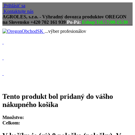
Prihlásiť sa
Kontaktujte nás
AGROLES, s.r.o. - Výhradný dovozca produktov OREGON
na Slovensko
+420 702 161 939
Po-Pá:
Eshop Tel.: 7:00-15:30
...výber profesionálov
Doprava zadarmo
Vrátenie tovaru, reklamácie
Tovar odoslaný do 24 hodín
Tento produkt bol pridaný do vášho
nákupného košíka
Množstvo:
Celkom: