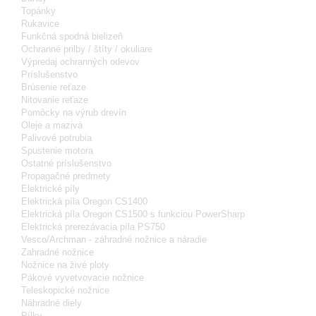
Topánky
Rukavice
Funkčná spodná bielizeň
Ochranné prilby / štíty / okuliare
Výpredaj ochranných odevov
Príslušenstvo
Brúsenie reťaze
Nitovanie reťaze
Pomôcky na výrub drevín
Oleje a mazivá
Palivové potrubia
Spustenie motora
Ostatné príslušenstvo
Propagačné predmety
Elektrické píly
Elektrická píla Oregon CS1400
Elektrická píla Oregon CS1500 s funkciou PowerSharp
Elektrická prerezávacia píla PS750
Vesco/Archman - záhradné nožnice a náradie
Zahradné nožnice
Nožnice na živé ploty
Pákové vyvetvovacie nožnice
Teleskopické nožnice
Náhradné diely
Pílky