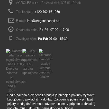
AGROLES s.r.o., Pražská 446, 397 01, Písek
Tel. kontakt:
+420 702 161 939
E-mail:
info@oregonobchod.sk
Otváracia doba:
Po-Pá:
07:00 - 17:00
Zavolajte nám:
Po-Pá:
07:00 - 15:30
100%
Ochrana
Doprava
záruka
osobných
zdarma
spokojnosti
údajov
pri
objednávkach
nad €
150,-
Podľa zákona o evidencii predaja je predajca povinný vystaviť
kupujúcemu pokladničný doklad. Zároveň je povinný prihlásiť
prijatý predaj daňovému správcovi online; v prípade technickej
poruchy musí tak urobiť najneskôr do 48 hodín.