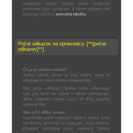
označenie reťaze Oregon alebo označenie
používané iným výrobcom. V takom prípade vám
môže byť užitočná
prevodná tabuľka
.
Počet odkazov na sprievodcu: [**[počet
odkazov]**]
Čo je to vodiaca bunka?
Vodiaci článok reťaze je časť reťaze, ktorá sa
pohybuje vo vnútri drážky vodiacej lišty.
Hoci počet vodiacich článkov môže zodpovedať
typu píly, ktorý ste vybrali v našom vyhľadávaní,
dĺžka vodiaceho článku závisí od dĺžky použitej
vodiacej lišty.
Ako určiť dĺžku reťaze:
Vypočítajte počet vodiacich článkov reťaze, ktorú
ste doteraz používali na svojej píle, pozri obrázok.
Prípadne vyhľadajte počet vodiacich článkov