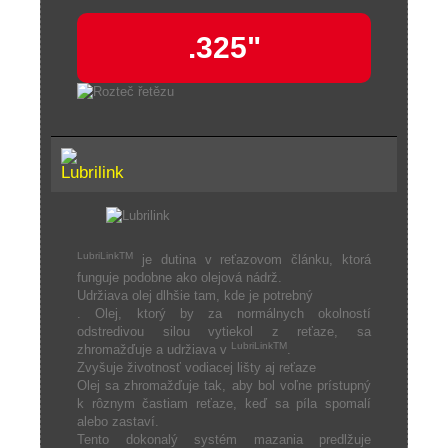
.325"
LubriLinkTM
je dutina v reťazovom článku, ktorá
funguje podobne ako olejová nádrž.
Udržiava olej dlhšie tam, kde je potrebný
. Olej, ktorý by za normálnych okolností
odstredivou silou vytiekol z reťaze, sa
LubriLinkTM
zhromažďuje a udržiava v
.
Zvyšuje životnosť vodiacej lišty aj reťaze
Olej sa zhromažďuje tak, aby bol voľne prístupný
k rôznym častiam reťaze, keď sa píla spomalí
alebo zastaví.
Tento dokonalý systém mazania predlžuje