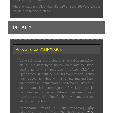
Vhodné napr. pre Oleo-Mac GS 520 s lištou 168PXBK095 a
ďalšie píly uvedené nižšie
DETAILY
Pílová reťaz 21BPX066E
Výkonná reťaz pre profesionálnych drevorubačov,
ale aj pre náročných hobby používateľov, ktorí
používajú píly s rozstupom reťaze .325" a
uprednostňujú okrúhly tvar rezných zubov. Tento
tvar zubov je vhodný najmä na manipuláciu,
odkorňovanie, spracovanie palivového dreva a
všade tam, kde potrebujete reťaz, ktorá nie je
náchylná na otupenie. Vďaka okrúhlemu tvaru
rezného zubu drží čepeľ dlhšie v porovnaní so
štvorcovým zubom.
Na
mazanie reťaze a lišty reťazovej píly
odporúčame používať olej OREGON kat. č.
O10-