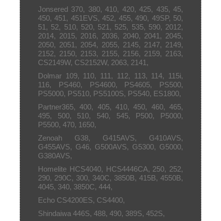
Jonsered
370, 380, 410, 420, 425, 435, 45,
450, 451, 451EVS, 452, 455, 490, 49SP, 50,
51, 52, 510, 520, 521, 525, 535, 590, 2012,
2014, 2015, 2016, 2036, 2040, 2041, 2045,
2050, 2051, 2054, 2055, 2145, 2147, 2149,
2152, 2150, 2153, 2155, 2156, 2159, 2163,
CS2149W, CS2152W, 2063, 2141,
Dolmar
109, 110, 111, 112, 113, 114, 115i,
116, PS460, PS4600, PS4605, PS500,
PS5000, PS510, PS5100S, PS540, ES1800,
Partner365, 400, 405, 410, 450, 460, 465,
495, 500, 510, 540, 545, P500, P5000,
P5500, 470, 1650,
Zenoah
G38, G415AVS, G410AVS,
G455AVS, G46, G500AVS, G5300, G5000,
G380AVS,
Homelite
HCS4040, HCS4446CA, 250, 252,
290, 290C, 300, 340C, 3850B, 415B, 4550B,
4045, 340, 3850C, 444,
Echo
CS4200ES, CS4400,
Shindaiwa
446S, 488, 490, 389S, 452S,