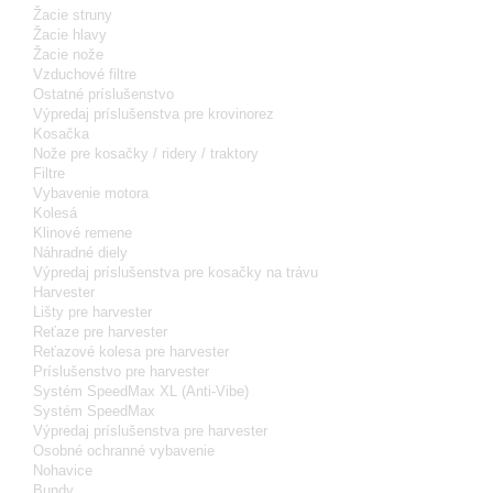
Žacie struny
Žacie hlavy
Žacie nože
Vzduchové filtre
Ostatné príslušenstvo
Výpredaj príslušenstva pre krovinorez
Kosačka
Nože pre kosačky / ridery / traktory
Filtre
Vybavenie motora
Kolesá
Klinové remene
Náhradné diely
Výpredaj príslušenstva pre kosačky na trávu
Harvester
Lišty pre harvester
Reťaze pre harvester
Reťazové kolesa pre harvester
Príslušenstvo pre harvester
Systém SpeedMax XL (Anti-Vibe)
Systém SpeedMax
Výpredaj príslušenstva pre harvester
Osobné ochranné vybavenie
Nohavice
Bundy