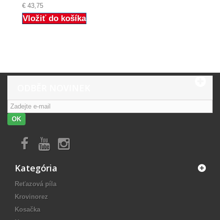
€ 43,75
Vložiť do košíka
ODBĚR NOVINEK
OK
Kategória
Reťazová píla
Krovinorez
Kosačka