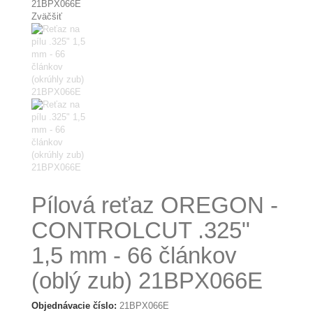
Zväčšiť
Pílová reťaz OREGON -
CONTROLCUT .325"
1,5 mm - 66 článkov
(oblý zub) 21BPX066E
Objednávacie číslo:
21BPX066E