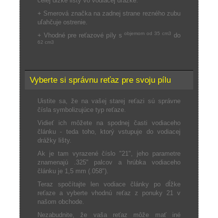
celej dĺžke lišty vo vodiacej drážke.
+ Smerová značka na zadnej strane rezného zubu
uľahčuje ostrenie.
objemom od 35 cm3
+ Vhodné pre reťazové píly s
do
62 cm3
Vyberte si správnu reťaz pre svoju pílu
Uistite sa, že na vašej starej reťazi sú správne
čísla symbolizujúce typ reťaze.
Vidieť ich môžete na spodnej časti vodiaceho
článku - teda toho, ktorý vstupuje do vodiacej
drážky lišty.
Ak je tam vyrazené číslo "21", jeho parametre
znamenajú .325" palcov a hrúbka vodiaceho
článku je 1,5 mm (.058").
Teraz spočítajte len vodiace články po dĺžke
reťaze a vyberte vhodnú reťaz z ponuky 21 v
našom obchode.
Nezabudnite, že vaša reťaz môže mať iné