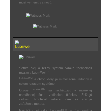
musí vymeniť za novú.
Šetrite olej a rezný systém vďaka technológii
mazania Lubri-Well™
LubriwellTM
je otvor, ktorý je mimoriadne užitočný v
celom rezacom systéme.
LubriwellTM
Otvory
sa nachádzajú v najmenej
namáhanej časti vodiacich článkov. Znižujú
celkovú hmotnosť reťaze, čím sa znižuje
zaťaženie motora.
Najväčšou výhodou LubriwellTM je, že pomáha