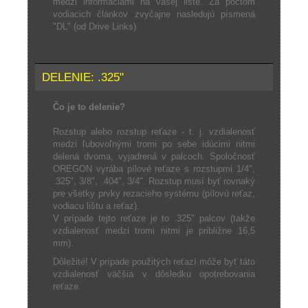
medzi informáciami na vašej lište. Za počtom
vodiacich článkov zvyčajne nasledujú písmená
"DL" (od Drive Links).
DELENIE: .325"
Čo je to delenie?
Rozstup alebo rozstup reťaze - t. j. vzdialenosť
medzi ľubovoľnými tromi po sebe idúcimi nitmi
delená dvoma, vyjadrená v palcoch. Spoločnosť
OREGON vyrába pílové reťaze s rozstupmi 1/4",
.325", 3/8", .404", 3/4". Rozstup musí byť rovnaký
pre všetky prvky rezacieho systému (pílovú reťaz,
vodiacu lištu a reťaz).
V prípade tejto reťaze je to .325" palcov (takže
vzdialenosť medzi tromi nitmi je približne 16,5
mm).
Dôležité! V prípade použitých reťazí môže byť táto
vzdialenosť väčšia v dôsledku opotrebovania
reťaze.