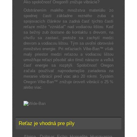
Ako spoločnosť Oregon® znižuje vibrácie?
Odstránením malého množstva materiálu zo
spodnej časti základne rezného zuba a
spojovacích článkov sa zadná časť týchto častí
reťaze môže "vznášať" nad vodiacou lištou. Keď
sa bežný zub dostane do kontaktu s drevom, na
chvíľu sa zastaví, pretože sa zachytí medzi
drevom a vodiacou lištou. Tým sa uvoľní obrovské
množstvo energie. Pri reťaziach Vibe-Ban™ však
malý priestor medzi reťazou a vodiacou lištou
umožňuje reťazi pôsobiť ako tlmič nárazov a veľká
časť energie sa rozptýli. Spoločnosť Oregon
začala používať najmodernejšie zariadenia na
meranie vibrácií pred viac ako 20 rokmi. Systém
Oregon Vibe-Ban™ znižuje úroveň vibrácií o 25 %
alebo viac.
Reťaz je vhodná pre píly
Alpina , Dolmar, Echo, Homelite, Husqvarna,