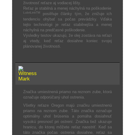
životnosť reťaze aj vodiacej lišty.
Reťaz je stabilná a menej náchylná na poškodenie
LubriLinkTM
posilňuje články tým, že znižuje ich
tendenciu ohýbať sa počas prevádzky. Vďaka
tejto technológii je reťaz stabilnejšia a menej
náchylná na predčasné poškodenie.
Výsledky testov ukazujú, že olej zostáva na reťazi
aj vtedy, keď reťaz dosiahne koniec svojej
plánovanej životnosti.
Značka umiestnená priamo na reznom zube, ktorá
označuje odporúčaný uhol ostrenia.
Všetky reťaze Oregon majú značku umiestnenú
priamo na reznom zube. Táto značka označuje
optimálny uhol brúsenia a pomáha dosiahnuť
vysokú presnosť pri ostrení. Značka tiež ukazuje
hranicu, do ktorej môžete reťaz naostriť. Keď sa
táto značka počas ostrenia dosiahne, reťaz sa