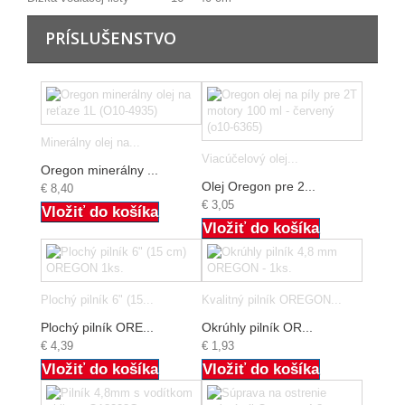
PRÍSLUŠENSTVO
Minerálny olej na...
Viacúčelový olej...
Oregon minerálny ...
Olej Oregon pre 2...
€ 8,40
€ 3,05
Vložiť do košíka
Vložiť do košíka
Plochý pilník 6" (15...
Kvalitný pilník OREGON...
Plochý pilník ORE...
Okrúhly pilník OR...
€ 4,39
€ 1,93
Vložiť do košíka
Vložiť do košíka