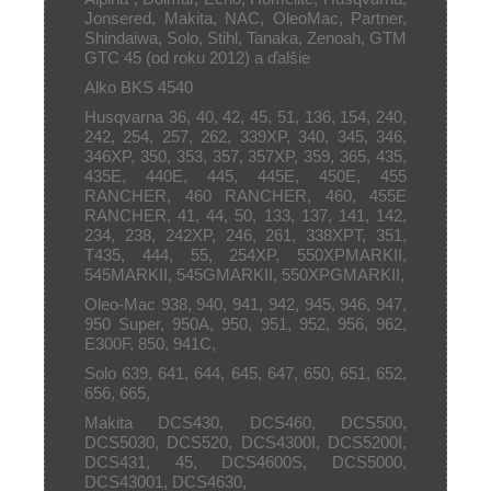
Jonsered, Makita, NAC, OleoMac, Partner,
Shindaiwa, Solo, Stihl, Tanaka, Zenoah, GTM
GTC 45 (od roku 2012) a ďalšie
Alko BKS 4540
Husqvarna
36, 40, 42, 45, 51, 136, 154, 240,
242, 254, 257, 262, 339XP, 340, 345, 346,
346XP, 350, 353, 357, 357XP, 359, 365, 435,
435E, 440E, 445, 445E, 450E, 455
RANCHER, 460 RANCHER, 460, 455E
RANCHER, 41, 44, 50, 133, 137, 141, 142,
234, 238, 242XP, 246, 261, 338XPT, 351,
T435, 444, 55, 254XP, 550XPMARKII,
545MARKII, 545GMARKII, 550XPGMARKII,
Oleo-Mac
938, 940, 941, 942, 945, 946, 947,
950 Super, 950A, 950, 951, 952, 956, 962,
E300F, 850, 941C,
Solo
639, 641, 644, 645, 647, 650, 651, 652,
656, 665,
Makita
DCS430, DCS460, DCS500,
DCS5030, DCS520, DCS4300I, DCS5200I,
DCS431, 45, DCS4600S, DCS5000,
DCS43001, DCS4630,