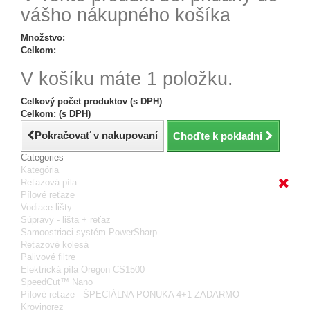
vášho nákupného košíka
Množstvo:
Celkom:
V košíku máte 1 položku.
Celkový počet produktov (s DPH)
Celkom: (s DPH)
Pokračovať v nakupovaní
Choďte k pokladni
Categories
Kategória
Reťazová píla
Pílové reťaze
Vodiace lišty
Súpravy - lišta + reťaz
Samoostriaci systém PowerSharp
Reťazové kolesá
Palivové filtre
Elektrická píla Oregon CS1500
SpeedCut™ Nano
Pílové reťaze - ŠPECIÁLNA PONUKA 4+1 ZADARMO
Krovinorez