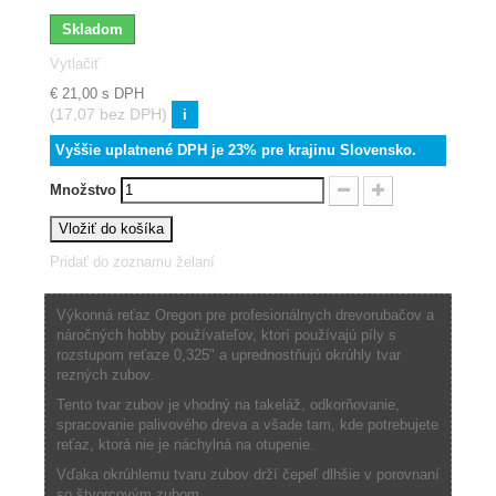
Skladom
Vytlačiť
€ 21,00
s DPH
(17,07 bez DPH)
i
Vyššie uplatnené DPH je 23% pre krajinu Slovensko.
Množstvo
Vložiť do košíka
Pridať do zoznamu želaní
Výkonná reťaz Oregon pre profesionálnych drevorubačov a
náročných hobby používateľov, ktorí používajú píly s
rozstupom reťaze 0,325" a uprednostňujú okrúhly tvar
rezných zubov.
Tento tvar zubov je vhodný na takeláž, odkorňovanie,
spracovanie palivového dreva a všade tam, kde potrebujete
reťaz, ktorá nie je náchylná na otupenie.
Vďaka okrúhlemu tvaru zubov drží čepeľ dlhšie v porovnaní
so štvorcovým zubom