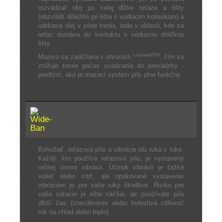
rozvádzať olej po celej dĺžke reťaze a lišty
(obzvlášť dôležité pri lište s vodiacim kolieskom) a
udržiava olej v zóne trenia, teda v oblasti, kde sa
reťaz dostáva do kontaktu s vodiacou drážkou
lišty.
LubriwellTM
Mazivo sa zadržiava v otvoroch
, čím sa
znižuje trenie počas uvádzania do prevádzky -
predtým, ako je mazací systém píly plne funkčný.
Bohužiaľ, reťazová píla a vibrácie idú ruka v ruke.
Každý, kto používa reťazovú pílu, je vystavený
určitej úrovni vibrácií. Účinok vibrácií je ťažké
vidieť alebo cítiť, ale opakované vystavenie
vibráciám je pre vaše ruky škodlivé. Riziko pre
vaše zdravie je ešte väčšie, ak používate pílu
dlhší čas (znecitlivenie alebo bolestivá citlivosť
rúk na chlad alebo teplo).