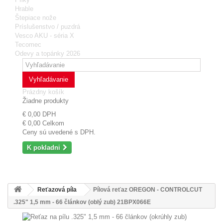
Hrable
Štepiace nože
Príslušenstvo / puzdrá
Vesco AKU - séria X
Tecomec
Odevy a topánky 2026
Vyhľadávanie
Prázdny košík
Žiadne produkty
€ 0,00
DPH
€ 0,00
Celkom
Ceny sú uvedené s DPH.
K pokladni
Reťazová píla
Pílová reťaz OREGON - CONTROLCUT
.325" 1,5 mm - 66 článkov (oblý zub) 21BPX066E