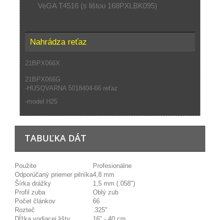
VeGA T4516 (s lištou 168PXLBK095)
Nahrádza reťaz
21BPX066X
21BPX066G
-HUSQVARNA 5018404-66 reťaz
-model H25
TABUĽKA DÁT
Použite
Profesionálne
Odporúčaný priemer pilníka
4,8 mm
Šírka drážky
1,5 mm (.058")
Profil zuba
Oblý zub
Počet článkov
66
Rozteč
.325"
Dĺžka vodiacej lišty
16" - 40 cm