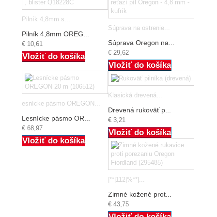
Pilník 4,8mm s...
Súprava na ostrenie...
Pilník 4,8mm OREG...
Súprava Oregon na...
€ 10,61
€ 29,62
Vložiť do košíka
Vložiť do košíka
Klasická drevená...
esnícke pásmo OREGON...
Drevená rukoväť p...
Lesnícke pásmo OR...
€ 3,21
€ 68,97
Vložiť do košíka
Vložiť do košíka
|**|112|%**|...
Zimné kožené prot...
€ 43,75
Vložiť do košíka