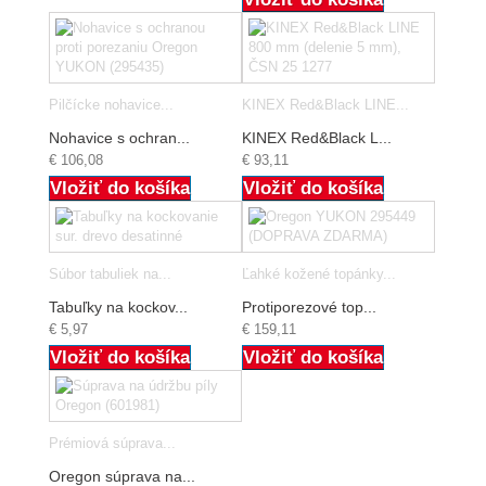
Pilčícke nohavice...
KINEX Red&Black LINE...
Nohavice s ochran...
KINEX Red&Black L...
€ 106,08
€ 93,11
Vložiť do košíka
Vložiť do košíka
Súbor tabuliek na...
Ľahké kožené topánky...
Tabuľky na kockov...
Protiporezové top...
€ 5,97
€ 159,11
Vložiť do košíka
Vložiť do košíka
Prémiová súprava...
Oregon súprava na...