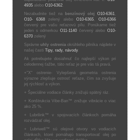
4935
alebo
O10-6362
.
Nezabudnite tiež na
benzínový olej
O10-6361
,
O10- 6368
zelený alebo
O10-6365
,
O10-6366
červený pre vašu reťazovú pílu. Ponúkame tiež
jeden s odmerkou
O11-1140
červený alebo
O10-
6370
zelený
Správne
uhly ostrenia
okrúhleho pilníka nájdete v
našej časti
Tipy, rady, návody
.
Ak potrebujete dosiahnuť čo najlepší výkon pri
celodennej ťažbe, táto reťaz je pre vás tá pravá.
+"X" ostrenie- Vylepšená geometria ostrenia
výrazne zlepšuje ostrosť reťaze, čím sa zvyšuje
jej rýchlosť a výkon.
+ Špeciálne vodiace články znižujú spätný ráz.
+ Konštrukcia Vibe-Ban™ znižuje vibrácie o viac
ako 25 %.
+ Lubrilink™ v spojovacích článkoch pomáha
rozvádzať olej.
+ Lubriwell™ sú olejové otvory vo vodiacich
článkoch, ktoré pomáhajú transportovať olej po