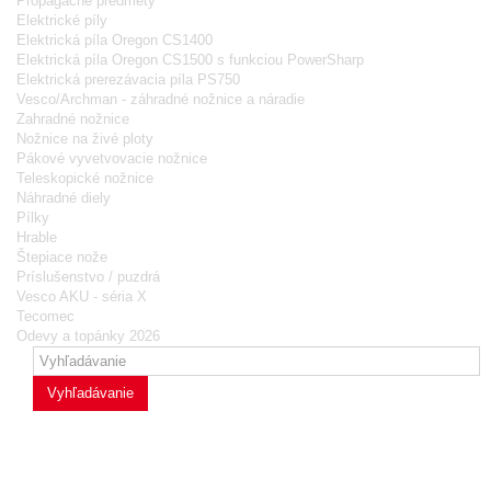
Propagačné predmety
Elektrické píly
Elektrická píla Oregon CS1400
Elektrická píla Oregon CS1500 s funkciou PowerSharp
Elektrická prerezávacia píla PS750
Vesco/Archman - záhradné nožnice a náradie
Zahradné nožnice
Nožnice na živé ploty
Pákové vyvetvovacie nožnice
Teleskopické nožnice
Náhradné diely
Pílky
Hrable
Štepiace nože
Príslušenstvo / puzdrá
Vesco AKU - séria X
Tecomec
Odevy a topánky 2026
Vyhľadávanie