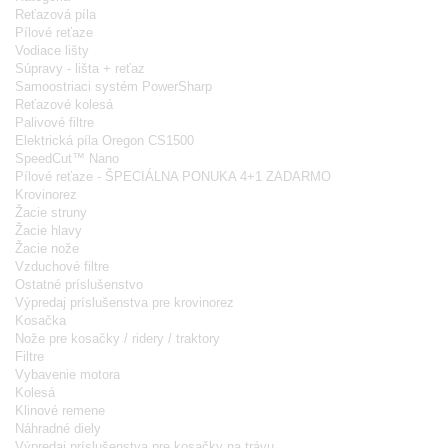
Reťazová píla
Pílové reťaze
Vodiace lišty
Súpravy - lišta + reťaz
Samoostriaci systém PowerSharp
Reťazové kolesá
Palivové filtre
Elektrická píla Oregon CS1500
SpeedCut™ Nano
Pílové reťaze - ŠPECIÁLNA PONUKA 4+1 ZADARMO
Krovinorez
Žacie struny
Žacie hlavy
Žacie nože
Vzduchové filtre
Ostatné príslušenstvo
Výpredaj príslušenstva pre krovinorez
Kosačka
Nože pre kosačky / ridery / traktory
Filtre
Vybavenie motora
Kolesá
Klinové remene
Náhradné diely
Výpredaj príslušenstva pre kosačky na trávu