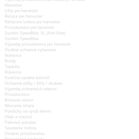
Harvester
Lišty pre harvester
Reťaze pre harvester
Reťazové kolesa pre harvester
Príslušenstvo pre harvester
Systém SpeedMax XL (Anti-Vibe)
Systém SpeedMax
Výpredaj príslušenstva pre harvester
Osobné ochranné vybavenie
Nohavice
Bundy
Topánky
Rukavice
Funkčná spodná bielizeň
Ochranné prilby / štíty / okuliare
Výpredaj ochranných odevov
Príslušenstvo
Brúsenie reťaze
Nitovanie reťaze
Pomôcky na výrub drevín
Oleje a mazivá
Palivové potrubia
Spustenie motora
Ostatné príslušenstvo