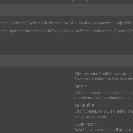
a majú vymeniteľný hrot s kolieskom so 14 zubami a komponentmi najvyššej k
eným opotrebením vodiacej drážky a vďaka možnosti opakovanej výmeny výrazn
Sila znamená väčší výkon.
Li
životnosť s efektívnejším rezaním
ŠIRŠIE
Vďaka širšiemu telu lišty nedoch
v profesionálnych podmienkach.
SILNEJŠIE
Lišty SpeedMax XL sa menej ohýb
ktorej sú vyrobené.
LUBRITEC™
Systém, ktorý udržiava lištu aj r