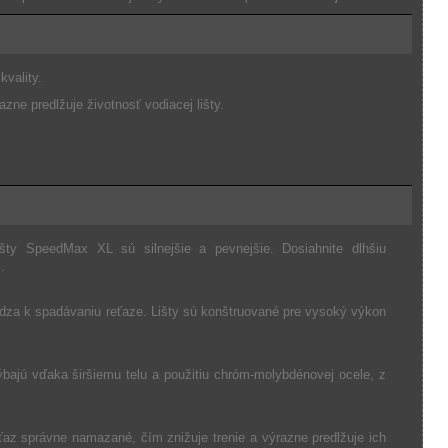
vality.
e predlžuje životnosť vodiacej lišty.
šty SpeedMax XL sú silnejšie a pevnejšie. Dosiahnite dlhšiu
.
ádza k spadávaniu reťaze. Lišty sú konštruované pre vysoký výkon
ajú vďaka širšiemu telu a použitiu chróm-molybdénovej ocele, z
eťaz správne namazané, čím znižuje trenie a výrazne predlžuje ich