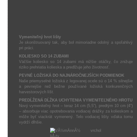
Vymeniteľný hrot lišty
Je skonštruovaný tak, aby bol mimoriadne odolný a spoľahlivý
pri práci.
KOLIESKO SO 14 ZUBAMI
Väčšie koliesko so 14 zubami má nižšie otáčky, čo znižuje
riziko prehriatia kolieska a predlžuje jeho životnosť.
PEVNÉ LOŽISKÁ DO NAJNÁROČNEJŠÍCH PODMIENOK
Naše priemyselné ložiská z legovanej ocele sú o 14 % silnejšie
a pevnejšie než bežne používané ložiská konkurenčných
harvestorových líšt.
PREDĹŽENÁ DĹŽKA UCHYTENIA VYMENITEĽNÉHO HROTU
Nový vymeniteľný hrot – teraz 14 cm (5,5“), predtým 10 cm (4“)
– absorbuje viac opotrebovania vodiacej drážky za kolieskom a
môže byť viackrát vymenený. Telo vodiacej lišty vďaka tomu
vydrží dlhšie.