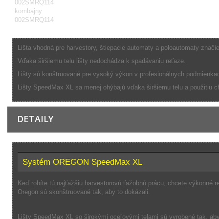
Lišta vhodná pre harvestory, štiepacie automaty a poloautomaty znač
Vďaka širšiemu telu lišty nedochádza k spadávaniu reťaze.
Lišty sú konštruované pre vysoký výkon v profesionálnych podmienka
Lišty SpeedMax XL sa menej ohýbajú vďaka širšiemu telu a použitiu c
DETAILY
Systém OREGON SpeedMax XL
Keď robíte tú najťažšiu harvestorovú ťažobnú prácu, chcete výkonné 
Oregon sú skonštruované tak, aby to dokázali.
Lišty SpeedMax XL so širokými oceľovými telami sú vyrobené tak, aby l