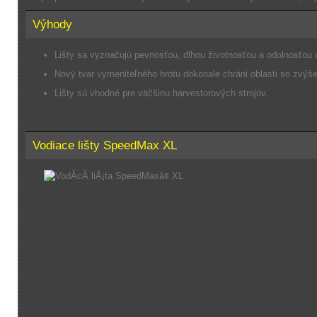
Výhody
Lišty sa vyznačujú pevnosťou, dlhou životnosťou a odolnosťou 
Nový tvar vymeniteľného hrotu dokonale chráni oblasti so zvýš
Lišty sú vhodné pre väčšinu harvestorových strojov.
Vodiace lišty SpeedMax XL