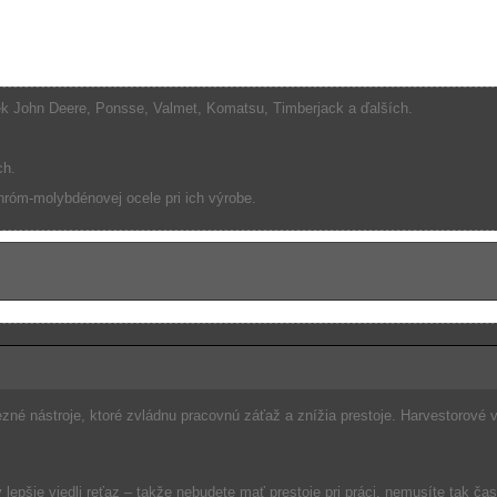
iek John Deere, Ponsse, Valmet, Komatsu, Timberjack a ďalších.
ch.
hróm-molybdénovej ocele pri ich výrobe.
rezné nástroje, ktoré zvládnu pracovnú záťaž a znížia prestoje. Harvestor
epšie viedli reťaz – takže nebudete mať prestoje pri práci, nemusíte tak čas