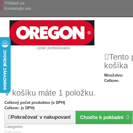
Prihlásiť sa
Kontaktujte nás
AGROLES, s.r.o. - Výhradný dovozca produktov OREGON na Slovensk
...výber profesionálov
Tento 
košíka
Množstvo:
Celkom:
V košíku máte 1 položku.
Celkový počet produktov (s DPH)
Celkom: (s DPH)
Pokračovať v nakupovaní
Choďte k pokladni
Categories
Kategória