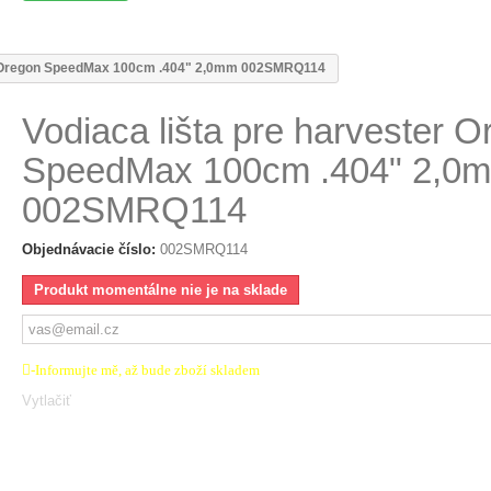
er Oregon SpeedMax 100cm .404" 2,0mm 002SMRQ114
Vodiaca lišta pre harvester 
SpeedMax 100cm .404" 2,0
002SMRQ114
Objednávacie číslo:
002SMRQ114
Produkt momentálne nie je na sklade
-Informujte mě, až bude zboží skladem
Vytlačiť