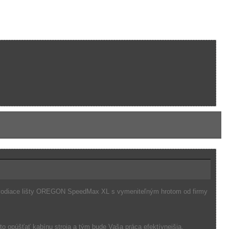
ové vodiace lišty OREGON SpeedMax XL s vymeniteľným hrotom od firmy
to opúšťať kabínu stroja a tým bude Vaša práca efektívnejšia.