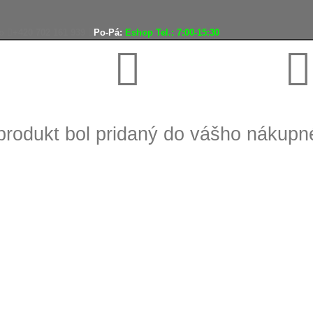
o
+420 702 161 939
Po-Pá:
Eshop Tel.: 7:00-15:30
Doprava zadarmo
Vráteni
produkt bol pridaný do vášho nákup