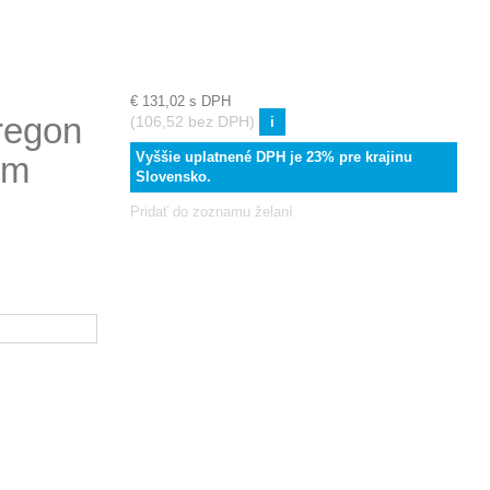
€ 131,02
s DPH
Oregon
(106,52 bez DPH)
i
Vyššie uplatnené DPH je 23% pre krajinu
mm
Slovensko.
Pridať do zoznamu želaní